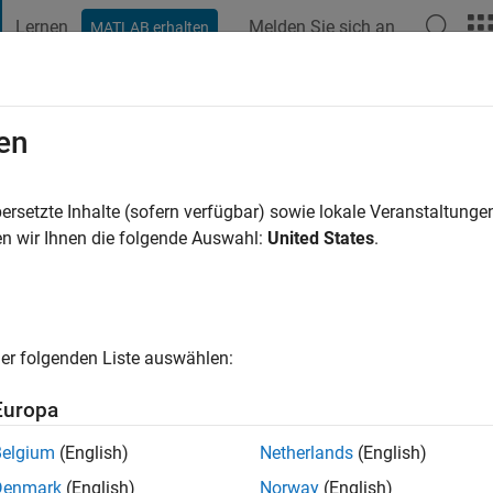
Lernen
Melden Sie sich an
MATLAB erhalten
t Playground
Diskussionen
Wettbewerbe
Blogs
Veröffentlic
en
ennessee Knoxville
ersetzte Inhalte (sofern verfügbar) sowie lokale Veranstaltung
n wir Ihnen die folgende Auswahl:
United States
.
ng:
0
cht
er folgenden Liste auswählen:
Europa
Belgium
(English)
Netherlands
(English)
Please
login
to endorse this person in a skill
Denmark
(English)
Norway
(English)