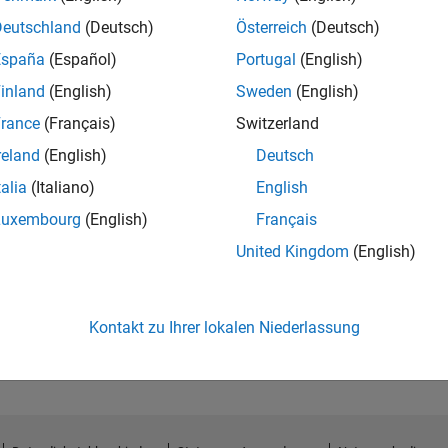
Deutschland
(Deutsch)
Österreich
(Deutsch)
España
(Español)
Portugal
(English)
inland
(English)
Sweden
(English)
rance
(Français)
Switzerland
reland
(English)
Deutsch
talia
(Italiano)
English
Luxembourg
(English)
Français
United Kingdom
(English)
No Endorsements received
Kontakt zu Ihrer lokalen Niederlassung