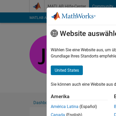
Weiter zum Inhalt
MATLAB Hilfe-Center
Community
MATLAB Answers
File Exchange
Cody
AI Cha
Website auswähl
John
University of T
Wählen Sie eine Website aus, um üb
Grundlage Ihres Standorts empfehle
Aktiv seit 2018
Followers:
0
Followi
United States
Follow
Nachri
Sie können auch eine Website aus d
Amerika
Dashboard
Abzeichen
Empfehlungen
América Latina
(Español)
Canada
(English)