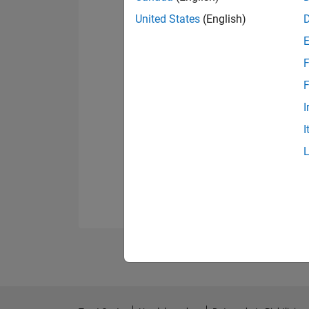
United States
(English)
F
F
I
I