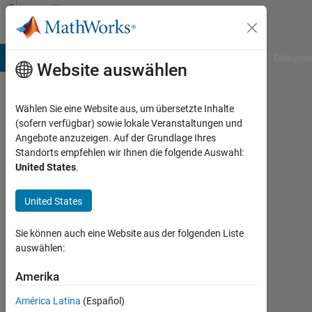
Weiter zum Inhalt
Community
Profile
B Answers
File Exchange
Cody
AI Chat Playground
Diskussi
Website auswählen
Wählen Sie eine Website aus, um übersetzte Inhalte
(sofern verfügbar) sowie lokale Veranstaltungen und
Angebote anzuzeigen. Auf der Grundlage Ihres
Standorts empfehlen wir Ihnen die folgende Auswahl:
United States
.
United States
Madhuvanthi
A
Sie können auch eine Website aus der folgenden Liste
auswählen:
Aktiv
seit
Amerika
2014
América Latina
(Español)