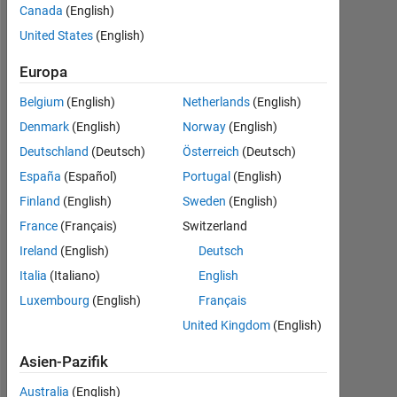
Followers:
Canada
(English)
0
United States
(English)
Following:
Europa
0
Belgium
(English)
Netherlands
(English)
Denmark
(English)
Norway
(English)
Follow
Deutschland
(Deutsch)
Österreich
(Deutsch)
Nachricht
España
(Español)
Portugal
(English)
Finland
(English)
Sweden
(English)
France
(Français)
Switzerland
Dashboard
Ireland
(English)
Deutsch
Italia
(Italiano)
English
Statistik
Luxembourg
(English)
Français
MATLAB Answers
United Kingdom
(English)
Asien-Pazifik
-2
-1
3
2
Australia
(English)