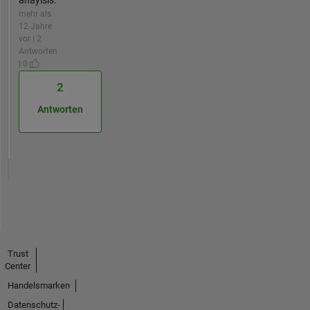
anaylsis.
mehr als
12 Jahre
vor | 2
Antworten
| 0
2
Antworten
Trust
Center
Handelsmarken
Datenschutz-