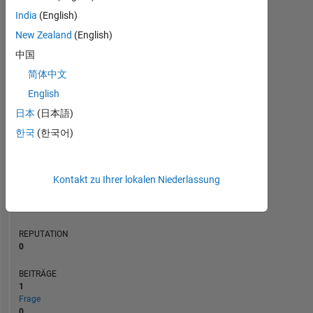
India
(English)
BEITRÄGE
L
1
New Zealand
(English)
中国
简体中文
English
0
06/15
10/16
02/18
06/19
10/20
02/22
06/23
10/24
02/26
08/15
02/17
08/18
02/20
08/21
02/23
02/14
11/15
08/17
05/19
L
02/21
11/22
08/24
05/26
日本
(日本語)
ZEITACHSE
한국
(한국어)
RANG
Kontakt zu Ihrer lokalen Niederlassung
77.679
of
302.025
REPUTATION
0
BEITRÄGE
1
Frage
0