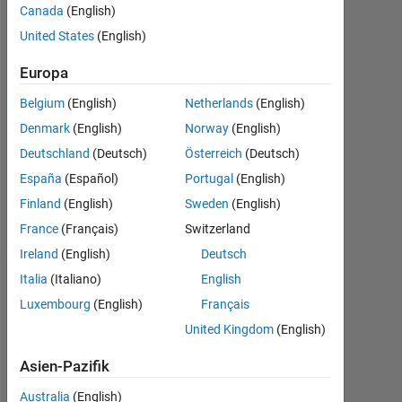
Canada
(English)
Following:
0
United States
(English)
Europa
Follow
Belgium
(English)
Netherlands
(English)
Nachricht
Denmark
(English)
Norway
(English)
Developer
Deutschland
(Deutsch)
Österreich
(Deutsch)
for
the
España
(Español)
Portugal
(English)
Image
Finland
(English)
Sweden
(English)
Processing
Mehr
France
(Français)
Switzerland
Toolbox.
anzeigen
Professional
Ireland
(English)
Deutsch
Interests:
Italia
(Italiano)
English
Empfehlungen
Image
Luxembourg
(English)
Français
Processing,
Please
Computer
United Kingdom
(English)
login
Vision,
to
Signal
Asien-Pazifik
endorse
Processing,
Australia
(English)
this
Machine