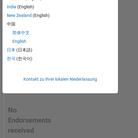
person
Learning.
India
(English)
in
New Zealand
(English)
a
中国
skill
简体中文
English
日本
(日本語)
한국
(한국어)
Kontakt zu Ihrer lokalen Niederlassung
No
Endorsements
received