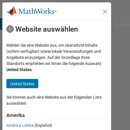
Weiter zum Inhalt
Community
Profile
B Answers
File Exchange
Cody
AI Chat Playground
Diskussi
Website auswählen
Wählen Sie eine Website aus, um übersetzte Inhalte
Alex
(sofern verfügbar) sowie lokale Veranstaltungen und
Angebote anzuzeigen. Auf der Grundlage Ihres
Taylor
Standorts empfehlen wir Ihnen die folgende Auswahl:
United States
.
MathWorks
United States
Aktiv
Sie können auch eine Website aus der folgenden Liste
seit
auswählen:
2011
Amerika
Followers:
0
América Latina
(Español)