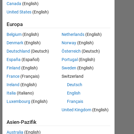
Canada
(English)
Nachricht
United States
(English)
Europa
Empfehlungen
Belgium
(English)
Netherlands
(English)
Denmark
(English)
Norway
(English)
Please
Deutschland
(Deutsch)
Österreich
(Deutsch)
login
to
España
(Español)
Portugal
(English)
endorse
Finland
(English)
Sweden
(English)
this
France
(Français)
Switzerland
person
in
Ireland
(English)
Deutsch
a
Italia
(Italiano)
English
skill
Luxembourg
(English)
Français
United Kingdom
(English)
Asien-Pazifik
Australia
(English)