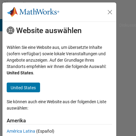
Weiter zum Inhalt
Community
Profile
B Answers
File Exchange
Cody
AI Chat Playground
Diskussi
Website auswählen
Wählen Sie eine Website aus, um übersetzte Inhalte
Andy
(sofern verfügbar) sowie lokale Veranstaltungen und
Angebote anzuzeigen. Auf der Grundlage Ihres
Aktiv
Standorts empfehlen wir Ihnen die folgende Auswahl:
seit
United States
.
2017
United States
Followers:
0
Sie können auch eine Website aus der folgenden Liste
Following:
auswählen:
0
Amerika
América Latina
(Español)
Follow