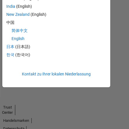
India
(English)
New Zealand
(English)
中国
简体中文
English
No
日本
(日本語)
Endorsements
한국
(한국어)
received
Kontakt zu Ihrer lokalen Niederlassung
Trust
Center
Handelsmarken
Datenschutz-