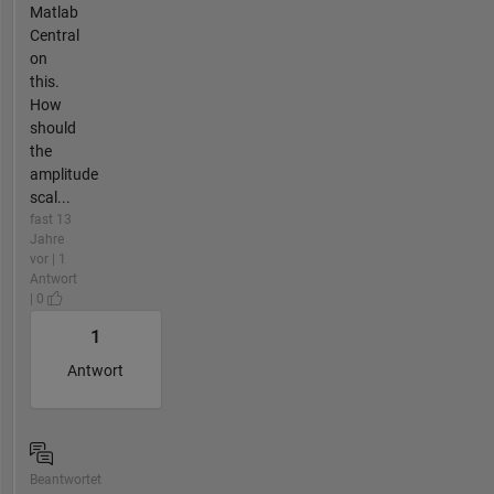
Matlab
Central
on
this.
How
should
the
amplitude
scal...
fast 13
Jahre
vor | 1
Antwort
| 0
1
Antwort
Beantwortet