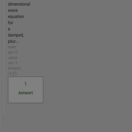
dimensional
wave
equation
for
a
damped,
pluc...
mehr
als 13
Jahre
vor | 1
Antwort
| 0
1
Antwort