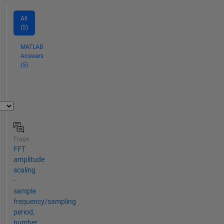
All
(5)
MATLAB
Answers
(5)
Frage
FFT
amplitude
scaling
-
sample
frequency/sampling
period,
number