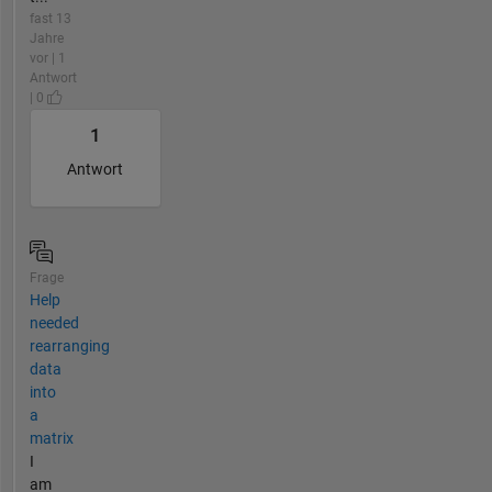
fast 13
Jahre
vor | 1
Antwort
| 0
1
Antwort
Frage
Help
needed
rearranging
data
into
a
matrix
I
am