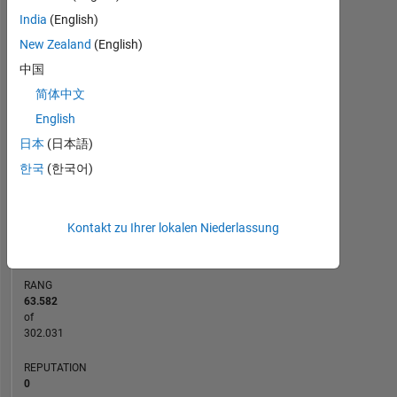
India
(English)
-2
-1
5
4
New Zealand
(English)
中国
3
简体中文
BEITRÄGE
L
2
English
日本
(日本語)
1
한국
(한국어)
0
06/14
11/15
04/17
09/18
02/20
07/21
12/22
05/24
10/25
09/14
05/16
01/18
09/19
05/21
01/23
09/24
05/26
01/13
11/14
09/16
07/18
05/20
L
03/22
01/24
11/25
ZEITACHSE
Kontakt zu Ihrer lokalen Niederlassung
RANG
63.582
of
302.031
REPUTATION
0