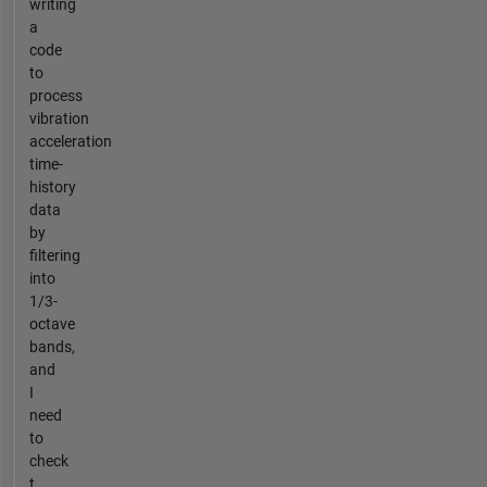
writing
a
code
to
process
vibration
acceleration
time-
history
data
by
filtering
into
1/3-
octave
bands,
and
I
need
to
check
t...