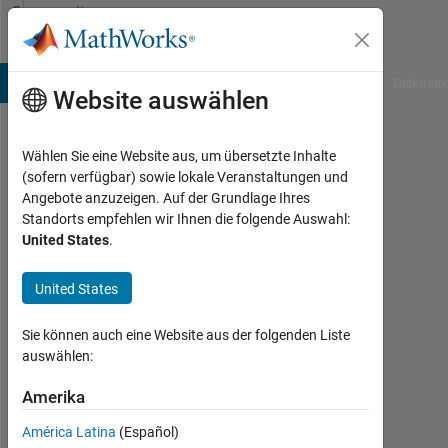
Weiter zum Inhalt
Community
Profile
B Answers
File Exchange
Cody
AI Chat Playground
Diskussi
Website auswählen
Wählen Sie eine Website aus, um übersetzte Inhalte
Michael
(sofern verfügbar) sowie lokale Veranstaltungen und
Angebote anzuzeigen. Auf der Grundlage Ihres
Last
Standorts empfehlen wir Ihnen die folgende Auswahl:
seen:
United States
.
mehr
als 6
United States
Jahre
vor
|
Sie können auch eine Website aus der folgenden Liste
Aktiv
auswählen:
seit
2013
Amerika
América Latina
(Español)
Followers: