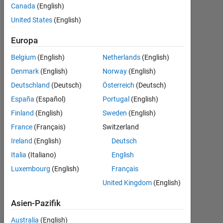
0
Canada
(English)
United States
(English)
Following:
0
Europa
Belgium
(English)
Netherlands
(English)
Follow
Denmark
(English)
Norway
(English)
Nachricht
Deutschland
(Deutsch)
Österreich
(Deutsch)
Professional
España
(Español)
Portugal
(English)
Interests:
Finland
(English)
Sweden
(English)
Acoustics,
France
(Français)
Switzerland
noise
&
Ireland
(English)
Deutsch
Mehr
vibration
anzeigen
Italia
(Italiano)
English
Luxembourg
(English)
Français
Dashboard
United Kingdom
(English)
Statistik
Asien-Pazifik
MATLAB Answers
Australia
(English)