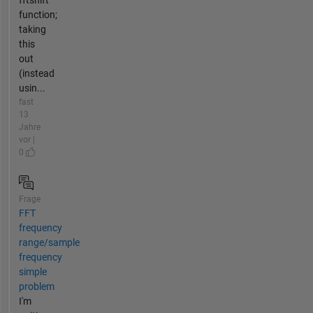
function;
taking
this
out
(instead
usin...
fast
13
Jahre
vor |
0
Frage
FFT
frequency
range/sample
frequency
simple
problem
I'm