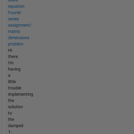
equation
Fourier
series
assignment/
matrix
dimensions
problem
Hi
there.
I'm
having
a
little
trouble
implementing
the
solution
to
the
damped
1-