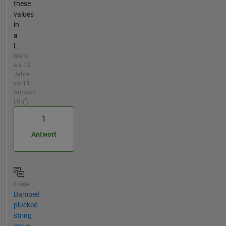
these
values
in
a
l...
mehr
als 13
Jahre
vor | 1
Antwort
| 0
1
Antwort
Frage
Damped
plucked
string
wave