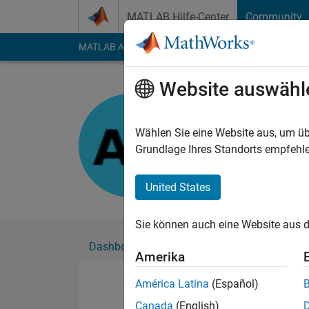
Weiter zum Inhalt
MATLAB Hilfe-Center
Community
MATLAB Answers
File Exchange
Cody
AI Cha
Website auswähl
Anumeha
Aktiv seit 2025
Wählen Sie eine Website aus, um üb
Followers:
0
Followi
Grundlage Ihres Standorts empfehle
Follow
United States
Sie können auch eine Website aus d
Dashboard
Abzeichen
Empfehlungen
Amerika
América Latina
(Español)
Canada
(English)