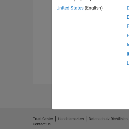
United States
(English)
F
F
I
I
Trust Center
Handelsmarken
Datenschutz-Richtlinien
Contact Us