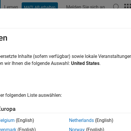
Lernen
Melden Sie sich an
MATLAB erhalten
t Playground
Diskussionen
Wettbewerbe
Blogs
Veröffentlic
en
ersetzte Inhalte (sofern verfügbar) sowie lokale Veranstaltung
ng:
0
n wir Ihnen die folgende Auswahl:
United States
.
er folgenden Liste auswählen:
Europa
Please
login
to endorse this person in a skill
Belgium
(English)
Netherlands
(English)
Denmark
(English)
Norway
(English)