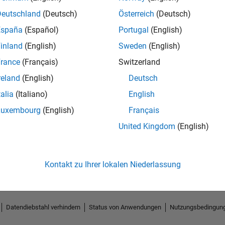
Deutschland
(Deutsch)
Österreich
(Deutsch)
España
(Español)
Portugal
(English)
inland
(English)
Sweden
(English)
rance
(Français)
Switzerland
reland
(English)
Deutsch
talia
(Italiano)
English
Luxembourg
(English)
Français
No Endorsements received
United Kingdom
(English)
Kontakt zu Ihrer lokalen Niederlassung
Datendiebstahl verhindern
Status von Anwendungen
Nutzungsbedingun