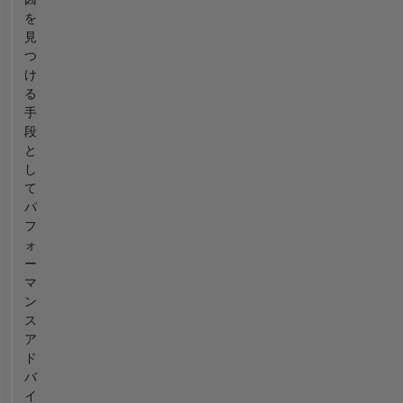
を
見
つ
け
る
手
段
と
し
て
パ
フ
ォ
ー
マ
ン
ス
ア
ド
バ
イ