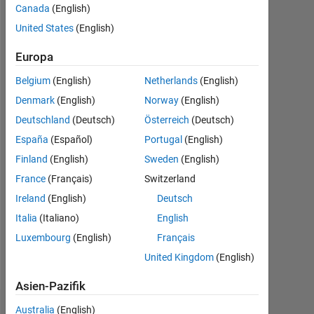
Canada
(English)
seit
2016
United States
(English)
Followers:
Europa
0
Belgium
(English)
Netherlands
(English)
Following:
Denmark
(English)
Norway
(English)
0
Deutschland
(Deutsch)
Österreich
(Deutsch)
España
(Español)
Portugal
(English)
Follow
Finland
(English)
Sweden
(English)
France
(Français)
Switzerland
Nachricht
I'm
Ireland
(English)
Deutsch
pilot
Italia
(Italiano)
English
engineer
Luxembourg
(English)
Français
in
Japan.
United Kingdom
(English)
Asien-Pazifik
Australia
(English)
Dashboard