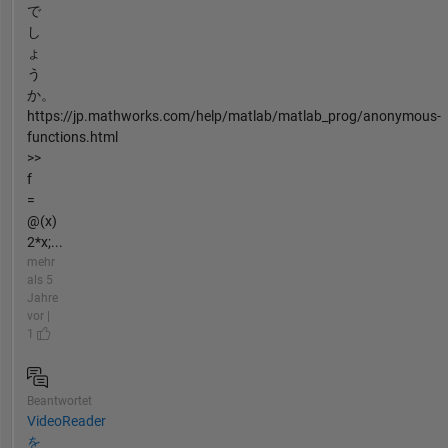
で
し
ょ
う
か。
https://jp.mathworks.com/help/matlab/matlab_prog/anonymous-
functions.html
>>
f
=
@(x)
2*x;...
mehr
als 5
Jahre
vor |
1
Beantwortet
VideoReader
を