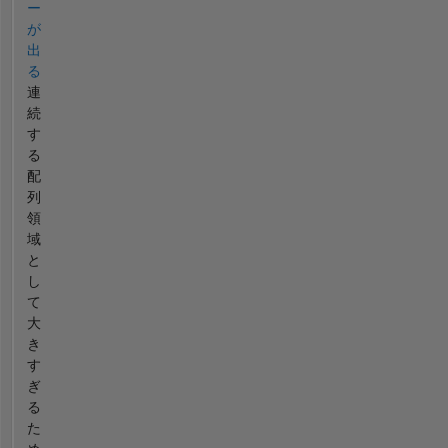
ー
が
出
る
連
続
す
る
配
列
領
域
と
し
て
大
き
す
ぎ
る
た