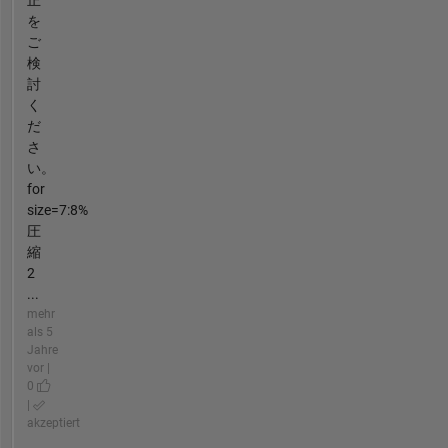
を
ご
検
討
く
だ
さ
い。
for
size=7:8%
圧
縮
2
...
mehr
als 5
Jahre
vor |
0
|
akzeptiert