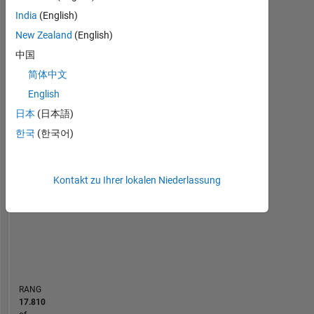
India
(English)
Statistik
New Zealand
(English)
中国
Cody
MATLAB Answers
File Exchange
All
简体中文
-10
12
30
-4
-2
-5
2
4
6
8
25
English
日本
(日本語)
20
한국
(한국어)
BEITRÄGE
15
10
10
Kontakt zu Ihrer lokalen Niederlassung
5
0
03/17
04/18
05/19
06/20
07/21
08/22
09/23
10/24
11/25
05/17
08/18
11/19
02/21
05/22
08/23
11/24
02/26
08/17
02/19
08/20
02/22
02/25
08/26
02/16
07/17
12/18
05/20
10/21
L
03/23
08/24
01/26
ZEITACHSE
RANG
17.810