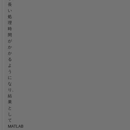
長
い
処
理
時
間
が
か
か
る
よ
う
に
な
り、
結
果
と
し
て
MATLAB