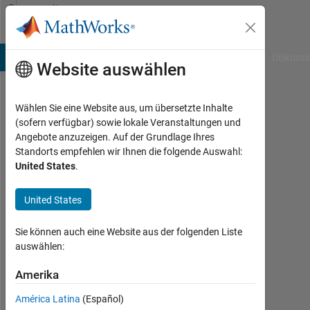
Weiter zum Inhalt
Community
Profile
B Answers
File Exchange
Cody
AI Chat Playground
Diskussi
Website auswählen
Wählen Sie eine Website aus, um übersetzte Inhalte
Atsushi
(sofern verfügbar) sowie lokale Veranstaltungen und
Angebote anzuzeigen. Auf der Grundlage Ihres
Ohashi
Standorts empfehlen wir Ihnen die folgende Auswahl:
United States
.
MathWorks
United States
Last
seen:
Sie können auch eine Website aus der folgenden Liste
4
auswählen:
Tage
Amerika
vor
|
América Latina
(Español)
Aktiv