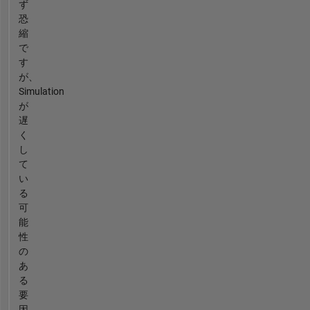
ず
恐
縮
で
す
が、
Simulation
が
遅
く
し
て
い
る
可
能
性
の
あ
る
要
因