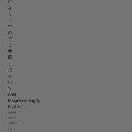
に
な
り
ま
す
の
で、
ご
参
照
く
だ
さ
い。
%
Area,
MajorAxisLength,
Centroi...
mehr
als 5
Jahre
vor |