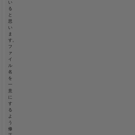
い
る
と
思
い
ま
す。
フ
ァ
イ
ル
名
を
一
意
に
す
る
よ
う
修
正