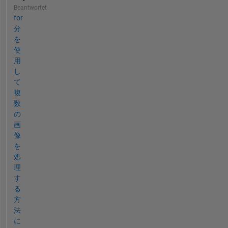
Beantwortet
for
分
を
使
用
し
て
複
数
の
画
像
を
処
理
す
る
方
法
に