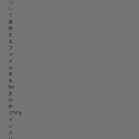
つ
い
て
保
存
す
る
フ
ァ
イ
ル
名
を
for
文
の
中
で”o”を
イ
ン
ク
リ