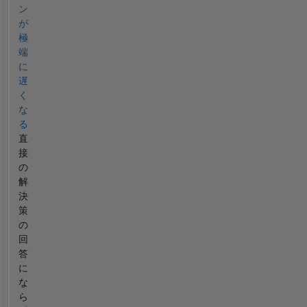
ン
が
極
端
に
遅
く
な
る
直
接
の
解
決
策
の
回
答
に
な
ら