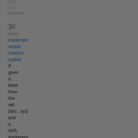
0
|
akzeptiert
Gelöst
Implement
simple
rotation
cypher
If
given
a
letter
from
the
set:
[abc...xyz]
and
a
shift,
implement