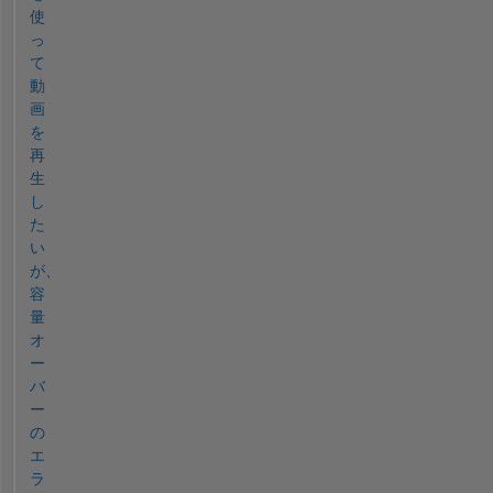
使
っ
て
動
画
を
再
生
し
た
い
が、
容
量
オ
ー
バ
ー
の
エ
ラ