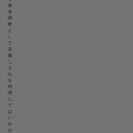
無
名
関
数
と
し
て
定
義
し、
そ
れ
を
利
用
し
て
は
い
か
が