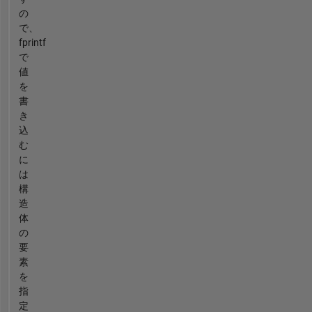
の
で、
fprintf
で
値
を
書
き
込
む
に
は
構
造
体
の
要
素
を
指
定