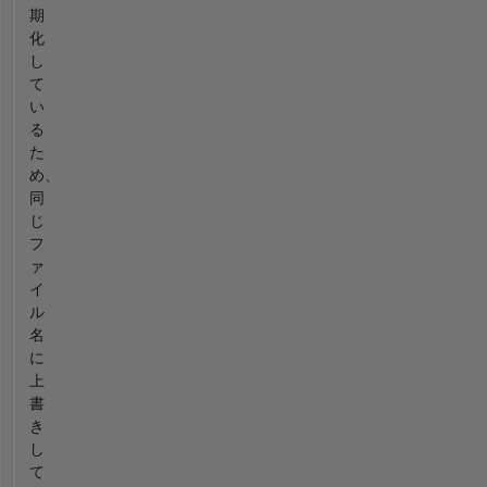
期
化
し
て
い
る
た
め、
同
じ
フ
ァ
イ
ル
名
に
上
書
き
し
て