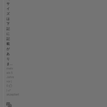
サ
イ
ズ
は
下
記
に
記
載
が
あ
り
ま...
mehr
als 5
Jahre
vor |
0
|
akzeptiert