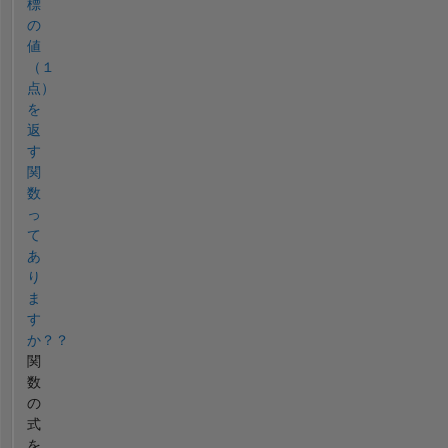
標
の
値
（１
点）
を
返
す
関
数
っ
て
あ
り
ま
す
か？？
関
数
の
式
を