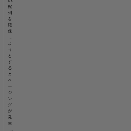
め、
配
列
を
確
保
し
よ
う
と
す
る
と
ペ
ー
ジ
ン
グ
が
発
生
し、