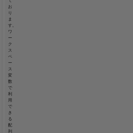
て
お
り
ま
す。
ワ
ー
ク
ス
ペ
ー
ス
変
数
で
利
用
で
き
る
配
列