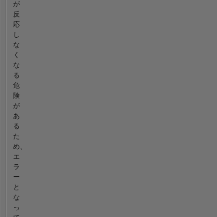
が
反
応
し
な
く
な
る
危
険
が
あ
る
た
め、
エ
ラ
ー
と
な
っ