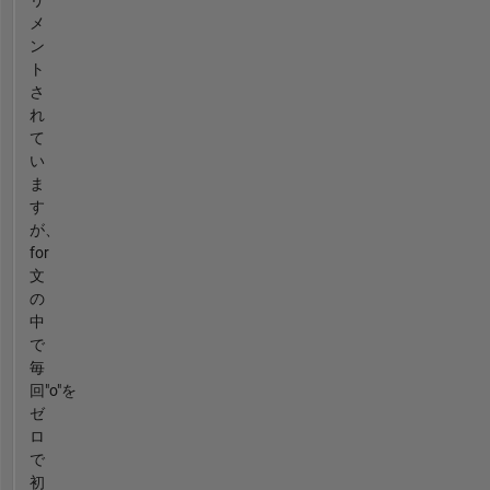
メ
ン
ト
さ
れ
て
い
ま
す
が、
for
文
の
中
で
毎
回"o"を
ゼ
ロ
で
初