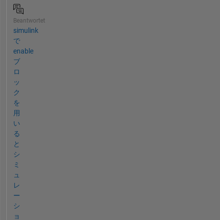
Beantwortet
simulink
で
enable
ブ
ロ
ッ
ク
を
用
い
る
と
シ
ミ
ュ
レ
ー
シ
ョ