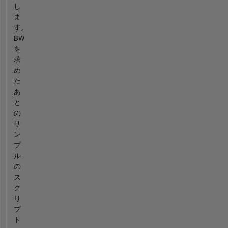
し
ま
す。
BW
を
求
め
た
あ
と
の
サ
ン
プ
ル
の
ス
ク
リ
プ
ト