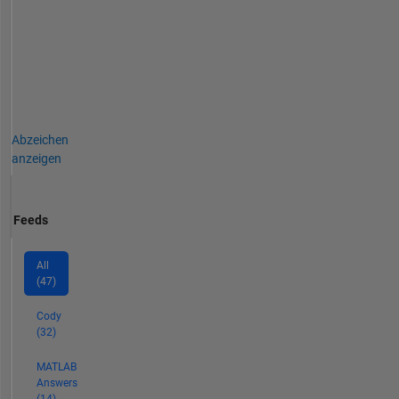
Abzeichen
anzeigen
Feeds
All
(47)
Cody
(32)
MATLAB
Answers
(14)