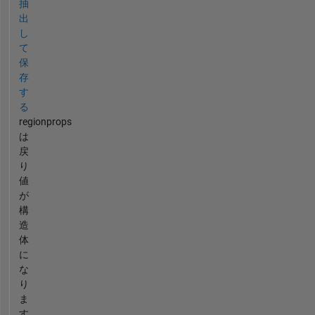
抽
出
し
て
保
存
す
る
regionprops
は
戻
り
値
が
構
造
体
に
な
り
ま
す