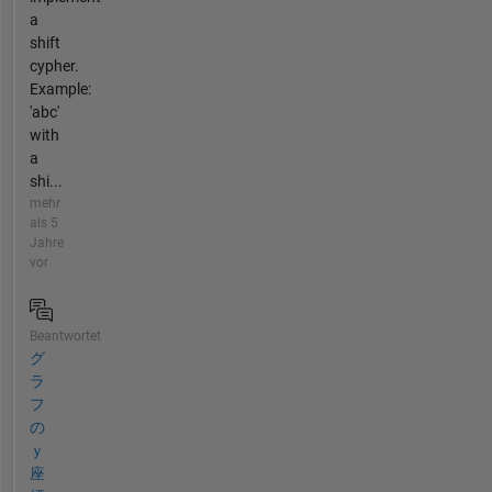
a
shift
cypher.
Example:
'abc'
with
a
shi...
mehr
als 5
Jahre
vor
Beantwortet
グ
ラ
フ
の
ｙ
座