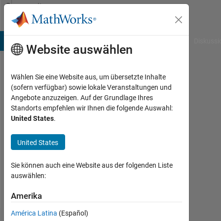
Weiter zum Inhalt
Community
Profile
B Answers
File Exchange
Cody
AI Chat Playground
Diskussi
Website auswählen
Wählen Sie eine Website aus, um übersetzte Inhalte
Li
(sofern verfügbar) sowie lokale Veranstaltungen und
Angebote anzuzeigen. Auf der Grundlage Ihres
Standorts empfehlen wir Ihnen die folgende Auswahl:
Followers:
United States
.
0
United States
Following:
1
Sie können auch eine Website aus der folgenden Liste
auswählen:
Follow
Amerika
América Latina
(Español)