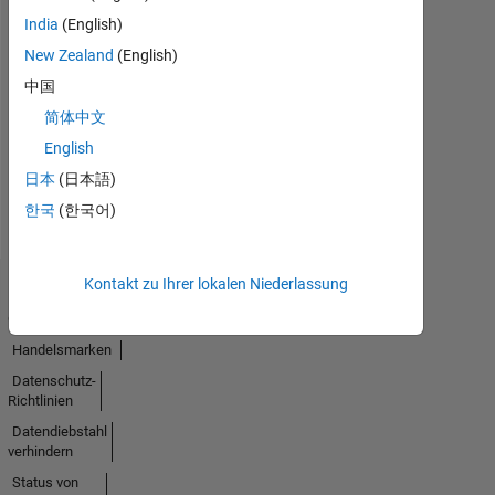
India
(English)
No
New Zealand
(English)
Endorsements
中国
简体中文
received
English
日本
(日本語)
한국
(한국어)
Kontakt zu Ihrer lokalen Niederlassung
Trust
Center
Handelsmarken
Datenschutz-
Richtlinien
Datendiebstahl
verhindern
Status von