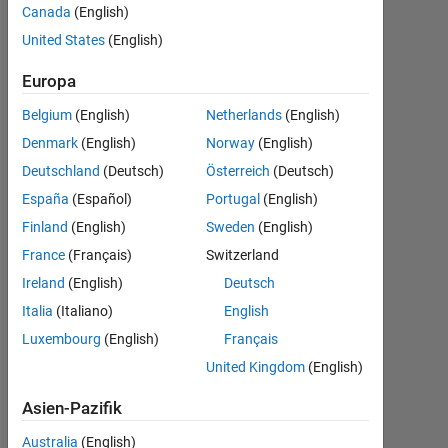
Empfehlungen
Canada
(English)
United States
(English)
Please
login
Europa
to
endorse
Belgium
(English)
Netherlands
(English)
this
Denmark
(English)
Norway
(English)
person
Deutschland
(Deutsch)
Österreich
(Deutsch)
in
a
España
(Español)
Portugal
(English)
skill
Finland
(English)
Sweden
(English)
France
(Français)
Switzerland
Ireland
(English)
Deutsch
Italia
(Italiano)
English
Luxembourg
(English)
Français
United Kingdom
(English)
Asien-Pazifik
Australia
(English)