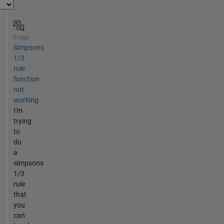
Frage
Simpsons
1/3
rule
function
not
working
I'm
trying
to
do
a
simpsons
1/3
rule
that
you
can