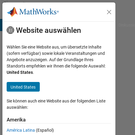
Weiter zum Inhalt
Community
Profile
B Answers
File Exchange
Cody
AI Chat Playground
Diskussi
Website auswählen
Wählen Sie eine Website aus, um übersetzte Inhalte
Trenton
(sofern verfügbar) sowie lokale Veranstaltungen und
Angebote anzuzeigen. Auf der Grundlage Ihres
Last
Standorts empfehlen wir Ihnen die folgende Auswahl:
seen:
United States
.
mehr
als
United States
ein
Jahr
vor
Sie können auch eine Website aus der folgenden Liste
|
auswählen:
Aktiv
seit
Amerika
2025
América Latina
(Español)