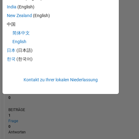
BEITRÄGE
L
1
India
(English)
New Zealand
(English)
中国
0
简体中文
06/25
08/25
12/25
02/26
06/26
08/26
04/25
07/25
10/25
L
01/26
04/26
07/26
English
ZEITACHSE
日本
(日本語)
한국
(한국어)
RANG
45.736
of
Kontakt zu Ihrer lokalen Niederlassung
302.023
REPUTATION
0
BEITRÄGE
1
Frage
0
Antworten