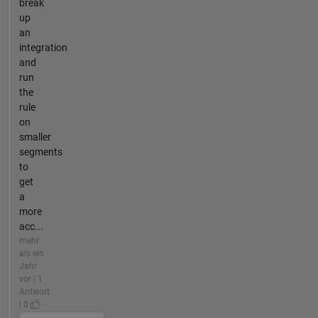
break
up
an
integration
and
run
the
rule
on
smaller
segments
to
get
a
more
acc...
mehr
als ein
Jahr
vor | 1
Antwort
| 0