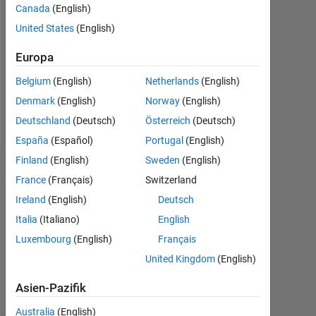
Followers:
Canada
(English)
0
United States
(English)
Following:
Europa
0
Belgium
(English)
Netherlands
(English)
Denmark
(English)
Norway
(English)
Follow
Deutschland
(Deutsch)
Österreich
(Deutsch)
España
(Español)
Portugal
(English)
Finland
(English)
Sweden
(English)
Dashboard
France
(Français)
Switzerland
Ireland
(English)
Deutsch
Statistik
Italia
(Italiano)
English
MATLAB Answers
Luxembourg
(English)
Français
United Kingdom
(English)
-2
-1
3
2
Asien-Pazifik
Australia
(English)