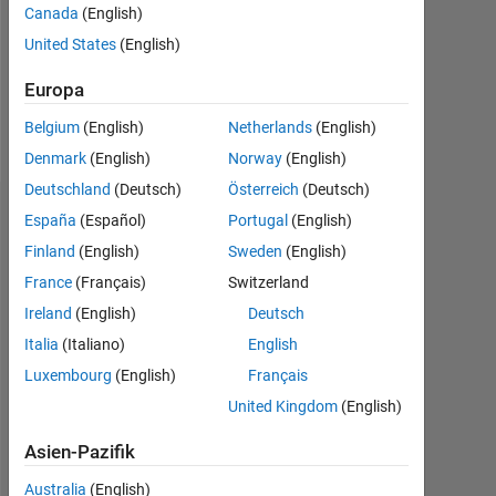
Canada
(English)
0
United States
(English)
Follow
Europa
Nachricht
Belgium
(English)
Netherlands
(English)
Denmark
(English)
Norway
(English)
Deutschland
(Deutsch)
Österreich
(Deutsch)
Abzeichen
España
(Español)
Portugal
(English)
Finland
(English)
Sweden
(English)
Chris's
France
(Français)
Switzerland
Abzeichen
Ireland
(English)
Deutsch
MATLAB
Italia
(Italiano)
English
Answers
Alle
Luxembourg
(English)
Français
Abzeichen
United Kingdom
(English)
Asien-Pazifik
Australia
(English)