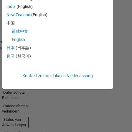
Thankful Level 3
India
(English)
20 Jul 2017
New Zealand
(English)
中国
简体中文
English
en
日本
(日本語)
hen
한국
(한국어)
Trust
Kontakt zu Ihrer lokalen Niederlassung
Center
Handelsmarken
Datenschutz-
Richtlinien
Datendiebstahl
verhindern
Status von
Anwendungen