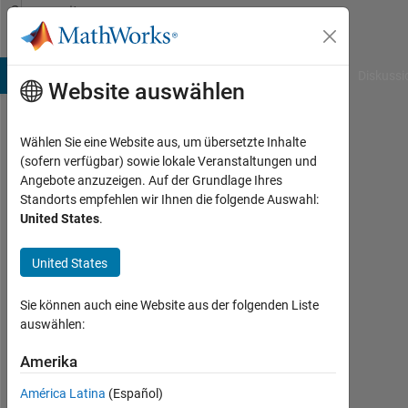
Weiter zum Inhalt
Community
Profile
B Answers
File Exchange
Cody
AI Chat Playground
Diskussi
Website auswählen
Wählen Sie eine Website aus, um übersetzte Inhalte
Chris
(sofern verfügbar) sowie lokale Veranstaltungen und
Angebote anzuzeigen. Auf der Grundlage Ihres
Arizona
Standorts empfehlen wir Ihnen die folgende Auswahl:
State
United States
.
University
United States
Aktiv
seit
Sie können auch eine Website aus der folgenden Liste
2013
auswählen:
Followers:
Amerika
0
América Latina
(Español)
Following: