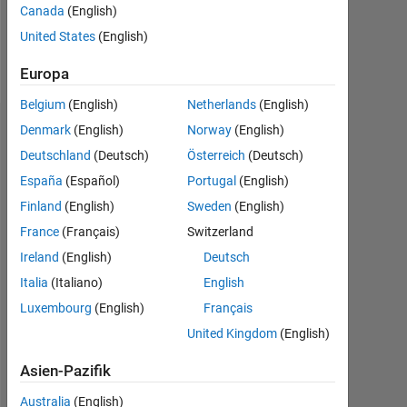
Canada
(English)
Follow
United States
(English)
Nachricht
Europa
Belgium
(English)
Netherlands
(English)
Denmark
(English)
Norway
(English)
Empfehlungen
Deutschland
(Deutsch)
Österreich
(Deutsch)
Please
España
(Español)
Portugal
(English)
login
Finland
(English)
Sweden
(English)
to
endorse
France
(Français)
Switzerland
this
Ireland
(English)
Deutsch
person
Italia
(Italiano)
English
in
a
Luxembourg
(English)
Français
skill
United Kingdom
(English)
Asien-Pazifik
Australia
(English)