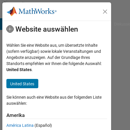
Weiter zum Inhalt
Community
Profile
B Answers
File Exchange
Cody
AI Chat Playground
Diskussi
Website auswählen
Wählen Sie eine Website aus, um übersetzte Inhalte
Symeon
(sofern verfügbar) sowie lokale Veranstaltungen und
Angebote anzuzeigen. Auf der Grundlage Ihres
Mattes
Standorts empfehlen wir Ihnen die folgende Auswahl:
United States
.
Aktiv
seit
2012
United States
Followers:
Sie können auch eine Website aus der folgenden Liste
0
auswählen:
Following:
Amerika
3
América Latina
(Español)