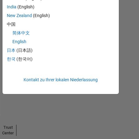
India
(English)
New Zealand
(English)
中国
简体中文
English
日本
(日本語)
No
한국
(한국어)
Endorsements
received
Kontakt zu Ihrer lokalen Niederlassung
Trust
Center