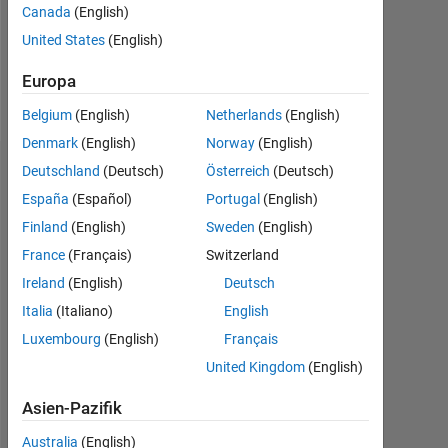
Following:
Canada
(English)
0
United States
(English)
Europa
Follow
Belgium
(English)
Netherlands
(English)
Denmark
(English)
Norway
(English)
Deutschland
(Deutsch)
Österreich
(Deutsch)
Dashboard
España
(Español)
Portugal
(English)
Statistik
Finland
(English)
Sweden
(English)
France
(Français)
Switzerland
MATLAB Answers
Ireland
(English)
Deutsch
-2
-1
3
2
Italia
(Italiano)
English
Luxembourg
(English)
Français
United Kingdom
(English)
BEITRÄGE
L
1
Asien-Pazifik
Australia
(English)