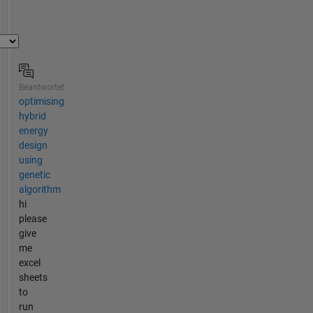
Beantwortet
optimising
hybrid
energy
design
using
genetic
algorithm
hi
please
give
me
excel
sheets
to
run