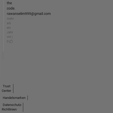
the
code.
rawanselim999@gmail.com
mehr
als
ein
Jahr
vor |
0
Trust
Center
Handelsmarken
Datenschutz-
Richtlinien