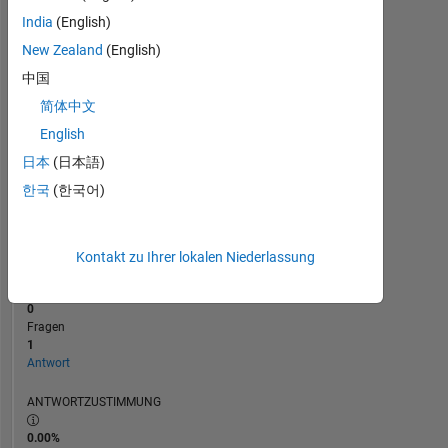
India
(English)
0
New Zealand
(English)
06/25
08/25
12/25
02/26
06/26
08/26
04/25
07/25
10/25
L
01/26
04/26
07/26
ZEITACHSE
中国
简体中文
English
RANG
45.583
日本
(日本語)
of
한국
(한국어)
302.028
REPUTATION
0
Kontakt zu Ihrer lokalen Niederlassung
BEITRÄGE
0
Fragen
1
Antwort
ANTWORTZUSTIMMUNG
0.00%