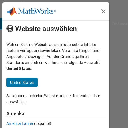
Weiter zum Inhalt
Community
Profile
B Answers
File Exchange
Cody
AI Chat Playground
Diskussi
Website auswählen
Wählen Sie eine Website aus, um übersetzte Inhalte
Rawan
(sofern verfügbar) sowie lokale Veranstaltungen und
Angebote anzuzeigen. Auf der Grundlage Ihres
Last
Standorts empfehlen wir Ihnen die folgende Auswahl:
seen: 9
United States
.
Monate
vor
United States
|
Aktiv
seit
Sie können auch eine Website aus der folgenden Liste
2025
auswählen:
Followers:
Amerika
0
América Latina
(Español)