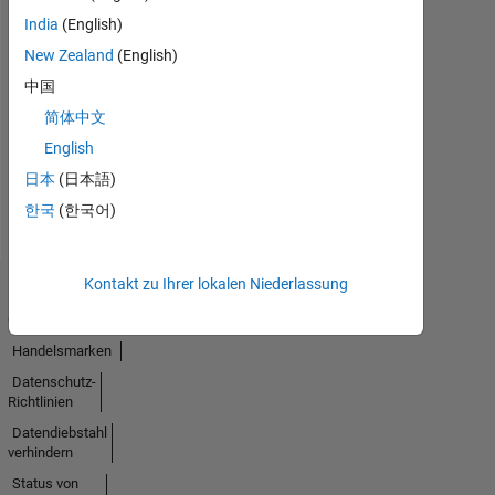
India
(English)
New Zealand
(English)
Keine
中国
Aktivität
简体中文
English
日本
(日本語)
한국
(한국어)
Kontakt zu Ihrer lokalen Niederlassung
Trust
Center
Handelsmarken
Datenschutz-
Richtlinien
Datendiebstahl
verhindern
Status von