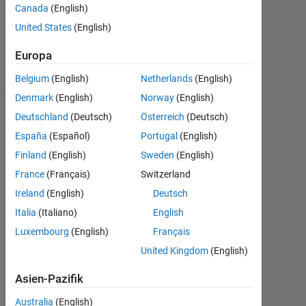
Canada
(English)
United States
(English)
Follow
Europa
Nachricht
Belgium
(English)
Netherlands
(English)
Denmark
(English)
Norway
(English)
Dashboard
Deutschland
(Deutsch)
Österreich
(Deutsch)
España
(Español)
Portugal
(English)
Feeds
Finland
(English)
Sweden
(English)
France
(Français)
Switzerland
Ireland
(English)
Deutsch
Italia
(Italiano)
English
Luxembourg
(English)
Français
United Kingdom
(English)
Asien-Pazifik
Australia
(English)