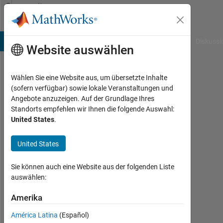
Weiter zum Inhalt
Community
Profile
B Answers
File Exchange
Cody
AI Chat Playground
Diskussi
Website auswählen
Wählen Sie eine Website aus, um übersetzte Inhalte
Ram
(sofern verfügbar) sowie lokale Veranstaltungen und
Angebote anzuzeigen. Auf der Grundlage Ihres
Iyer
Standorts empfehlen wir Ihnen die folgende Auswahl:
United States
.
Last
seen: 6
Monate
United States
vor
Sie können auch eine Website aus der folgenden Liste
Followers:
auswählen:
0
Amerika
Following:
América Latina
(Español)
0