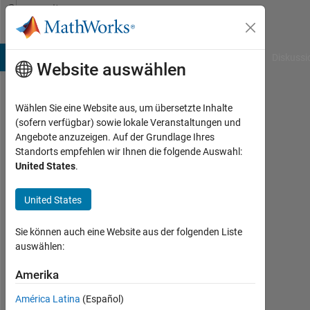
Weiter zum Inhalt
Community
Profile
B Answers
File Exchange
Cody
AI Chat Playground
Diskussi
Website auswählen
Wählen Sie eine Website aus, um übersetzte Inhalte
腾
(sofern verfügbar) sowie lokale Veranstaltungen und
Angebote anzuzeigen. Auf der Grundlage Ihres
龙
Standorts empfehlen wir Ihnen die folgende Auswahl:
United States
.
娱
乐
United States
公
Sie können auch eine Website aus der folgenden Liste
司
auswählen:
注
Amerika
América Latina
(Español)
册