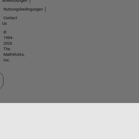
Anwendungen
Nutzungsbedingungen
Contact
Us
©
1994-
2026
The
MathWorks,
Inc.
 auswählen