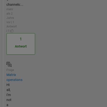
channels:...
mehr
als 2
Jahre
vor | 1
Antwort
| 1
1
Antwort
Frage
Matrix
operations
Hi
all,
I'm
not
a