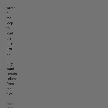
I
wrote
a
for
loop
to
load
the
.mat
files,
but
I
only
want
certain
columns
from
the
files.
...
mehr