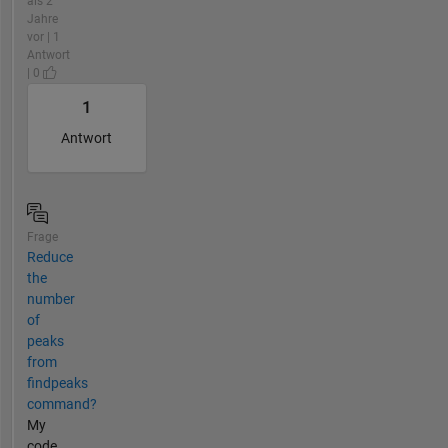
als 2
Jahre
vor | 1
Antwort
| 0
1
Antwort
Frage
Reduce
the
number
of
peaks
from
findpeaks
command?
My
code