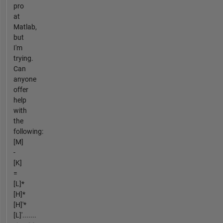
pro
at
Matlab,
but
I'm
trying.
Can
anyone
offer
help
with
the
following:
[M]
-
[K]
=
[L]*
[H]*
[H]'*
[L]'.......