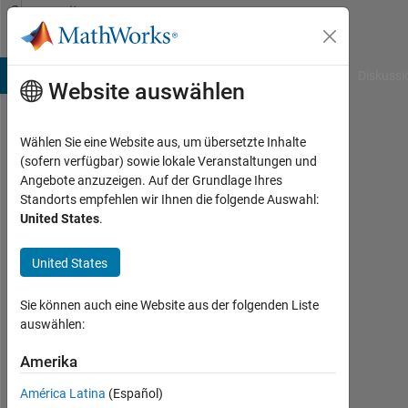
Weiter zum Inhalt
Community
Profile
B Answers
File Exchange
Cody
AI Chat Playground
Diskussi
Website auswählen
Wählen Sie eine Website aus, um übersetzte Inhalte
Joe
(sofern verfügbar) sowie lokale Veranstaltungen und
Angebote anzuzeigen. Auf der Grundlage Ihres
Aktiv
Standorts empfehlen wir Ihnen die folgende Auswahl:
seit
United States
.
2012
United States
Followers:
0
Sie können auch eine Website aus der folgenden Liste
Following:
auswählen:
0
Amerika
América Latina
(Español)
Follow