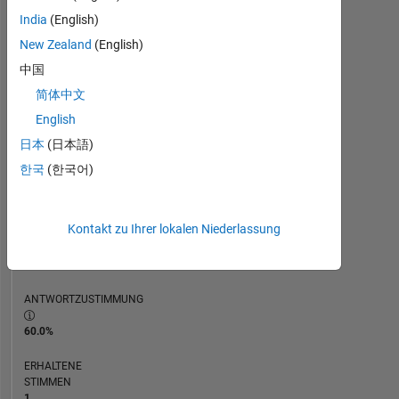
ZEITACHSE
India
(English)
New Zealand
(English)
RANG
中国
40.050
简体中文
of
302.028
English
日本
(日本語)
REPUTATION
1
한국
(한국어)
BEITRÄGE
5
Kontakt zu Ihrer lokalen Niederlassung
Fragen
0
Antworten
ANTWORTZUSTIMMUNG
60.0%
ERHALTENE
STIMMEN
1