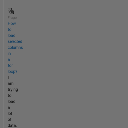
Frage
How
to
load
selected
columns
in
a
for
loop?
I
am
trying
to
load
a
lot
of
data.