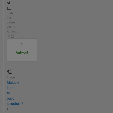
of
t...
mehr
als 2
Jahre
vor | 1
Antwort
| 0
1
Antwort
Frage
Multiple
loops
to
build
structure?
I