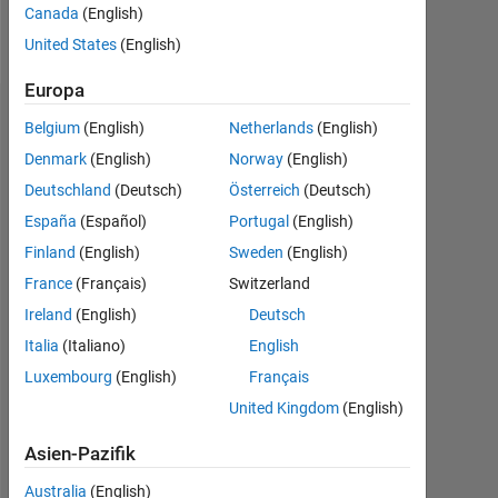
Canada
(English)
Nachricht
United States
(English)
Europa
Dashboard
Belgium
(English)
Netherlands
(English)
Denmark
(English)
Norway
(English)
Statistik
Deutschland
(Deutsch)
Österreich
(Deutsch)
MATLAB Answers
España
(Español)
Portugal
(English)
Finland
(English)
Sweden
(English)
-2
-1
3
2
France
(Français)
Switzerland
Ireland
(English)
Deutsch
BEITRÄGE
Italia
(Italiano)
English
L
1
Luxembourg
(English)
Français
United Kingdom
(English)
Asien-Pazifik
0
12/13
06/15
12/16
06/18
12/19
06/21
12/22
06/24
12/25
02/14
10/15
06/17
02/19
10/20
06/22
02/24
10/25
06/12
05/14
04/16
03/18
02/20
L
01/22
12/23
11/25
Australia
(English)