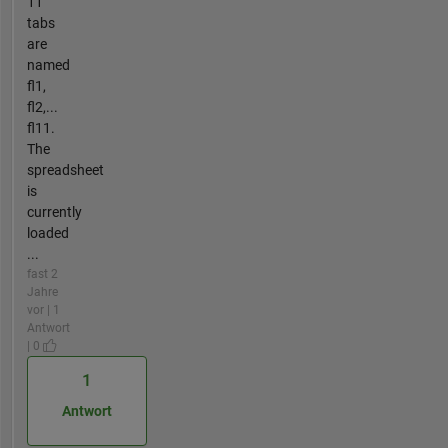
11
tabs
are
named
fl1,
fl2,...
fl11.
The
spreadsheet
is
currently
loaded
...
fast 2
Jahre
vor | 1
Antwort
| 0
1
Antwort