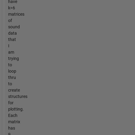
have
k=6
matrices
of
sound
data
that
I
am
trying
to
loop
thru
to
create
structures
for
plotting.
Each
matrix
has
9