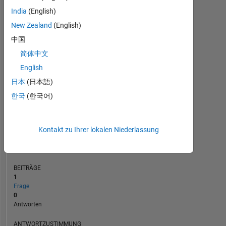
India
(English)
New Zealand
(English)
0
中国
11/24
02/25
05/25
08/25
L
11/25
02/26
05/26
08/26
简体中文
ZEITACHSE
English
日本
(日本語)
RANG
한국
(한국어)
47.785
of
302.034
Kontakt zu Ihrer lokalen Niederlassung
REPUTATION
0
BEITRÄGE
1
Frage
0
Antworten
ANTWORTZUSTIMMUNG