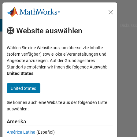
Weiter zum Inhalt
Community
Profile
B Answers
File Exchange
Cody
AI Chat Playground
Diskussi
Website auswählen
Wählen Sie eine Website aus, um übersetzte Inhalte
soga
(sofern verfügbar) sowie lokale Veranstaltungen und
Angebote anzuzeigen. Auf der Grundlage Ihres
Last
Standorts empfehlen wir Ihnen die folgende Auswahl:
seen:
United States
.
etwa
ein
United States
Jahr
vor
|
Sie können auch eine Website aus der folgenden Liste
Aktiv
auswählen:
seit
2024
Amerika
América Latina
(Español)
Followers: