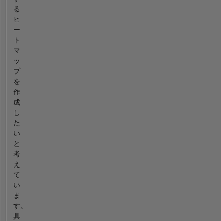
る
ヒ
ー
ト
マ
ッ
プ
を
作
成
し
た
い
と
考
え
て
い
ま
す。
具