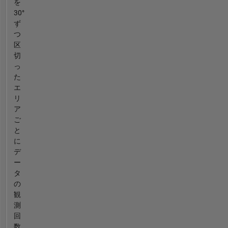
を
30°
ず
つ
区
切
っ
た
エ
リ
ア
ご
と
に
デ
ー
タ
の
観
測
回
数