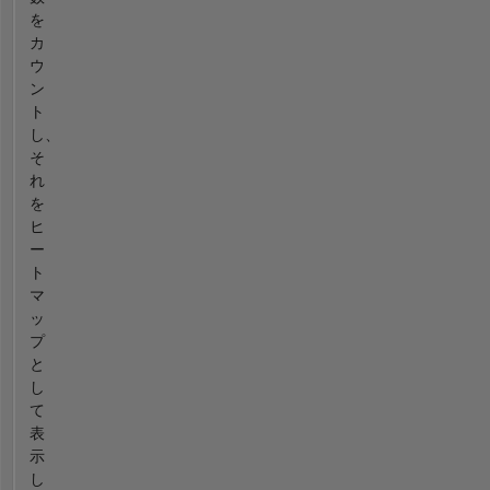
を
カ
ウ
ン
ト
し、
そ
れ
を
ヒ
ー
ト
マ
ッ
プ
と
し
て
表
示
し