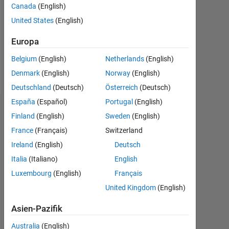
0
Canada
(English)
United States
(English)
Following:
0
Europa
Belgium
(English)
Netherlands
(English)
Follow
Denmark
(English)
Norway
(English)
Deutschland
(Deutsch)
Österreich
(Deutsch)
España
(Español)
Portugal
(English)
Dashboard
Finland
(English)
Sweden
(English)
France
(Français)
Switzerland
Statistik
Ireland
(English)
Deutsch
MATLAB Answers
Italia
(Italiano)
English
Luxembourg
(English)
Français
-2
-1
3
2
United Kingdom
(English)
Asien-Pazifik
BEITRÄGE
L
1
Australia
(English)