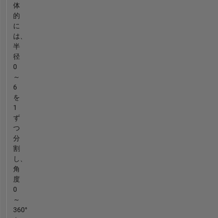
体
的
に
は、
半
径
0
～
6
を
1
ず
つ
分
割
し、
角
度
0
～
360°