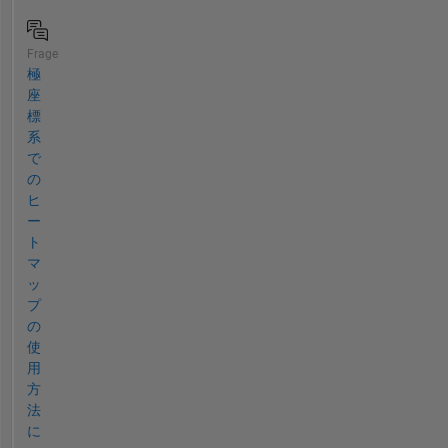
Frage
極
座
標
系
で
の
ヒ
ー
ト
マ
ッ
プ
の
使
用
方
法
に