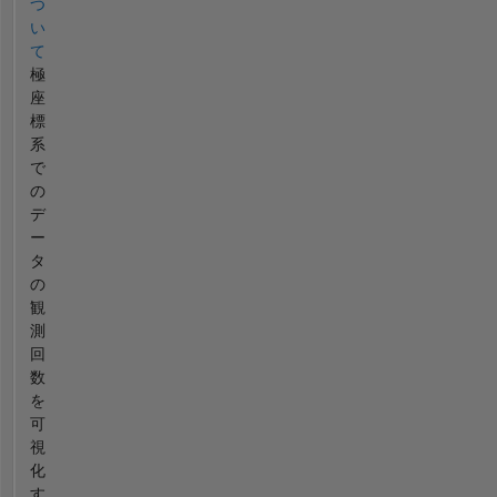
つ
い
て
極
座
標
系
で
の
デ
ー
タ
の
観
測
回
数
を
可
視
化
す