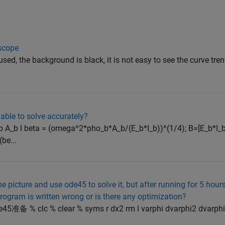
 scope
used, the background is black, it is not easy to see the curve tre
able to solve accurately?
A_b l beta = (omega^2*pho_b*A_b/(E_b*I_b))^(1/4); B=[E_b*I_b
be...
he picture and use ode45 to solve it, but after running for 5 hours 
e program is written wrong or is there any optimization?
 % clear % syms r dx2 rm l varphi dvarphi2 dvarphi1 
.