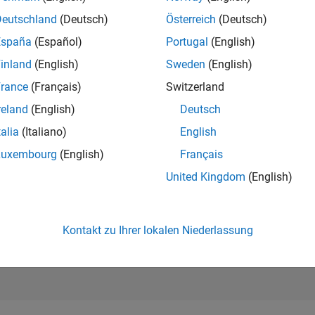
199.840
of 302.023
Deutschland
(Deutsch)
Österreich
(Deutsch)
España
(Español)
Portugal
(English)
REPUTATION
0
inland
(English)
Sweden
(English)
rance
(Français)
Switzerland
BEITRÄGE
3
Fragen
reland
(English)
Deutsch
0
Antworten
talia
(Italiano)
English
ANTWORTZUS
Luxembourg
(English)
Français
66.67%
05/25
07/25
L
09/25
11/25
01/26
03/26
05/26
07/26
United Kingdom
(English)
ZEITACHSE
ERHALTENE
STIMMEN
0
Kontakt zu Ihrer lokalen Niederlassung