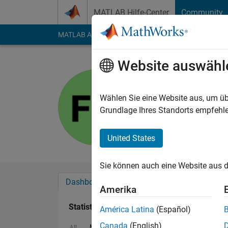
Weiter zum Inhalt
MATLAB Hilfe-Center
Community
MATLAB Answers
File Exchange
Cody
AI Cha
Website auswähl
fayu
Last seen: mehr als e
Wählen Sie eine Website aus, um üb
Followers:
0
Followi
Grundlage Ihres Standorts empfehle
Follow
United States
Sie können auch eine Website aus d
Dashboard
Abzeichen
Empfehlungen
Amerika
Statistik
América Latina
(Español)
Canada
(English)
MATLAB Answers
Discussions
All