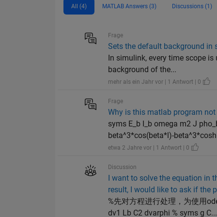
All (4)
MATLAB Answers (3)
Discussions (1)
Frage
Sets the default background in
In simulink, every time scope is 
background of the...
mehr als ein Jahr vor | 1 Antwort | 0
Frage
Why is this matlab program not 
syms E_b I_b omega m2 J pho_b 
beta^3*cos(beta*l)-beta^3*cosh(
etwa 2 Jahre vor | 1 Antwort | 0
Discussion
I want to solve the equation in t
result, I would like to ask if th
%先对方程进行处理，为使用ode45准备 % clc
dv1 Lb C2 dvarphi % syms g C..