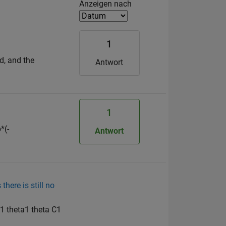
Filter2
Anzeigen nach
1
nd, and the
Antwort
1
*(-
Antwort
there is still no
theta1 theta C1