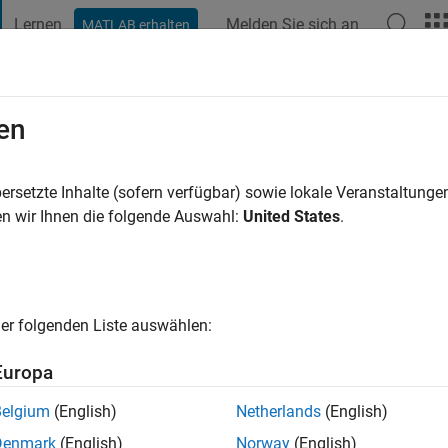
Lernen
Melden Sie sich an
MATLAB erhalten
t Playground
Diskussionen
Wettbewerbe
Blogs
Veröffentlic
en
in Jahr vor
|
Aktiv seit 2024
ersetzte Inhalte (sofern verfügbar) sowie lokale Veranstaltung
ng:
0
n wir Ihnen die folgende Auswahl:
United States
.
er folgenden Liste auswählen:
Europa
Belgium
(English)
Netherlands
(English)
RANG
Denmark
(English)
Norway
(English)