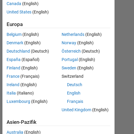
Canada
(English)
Following:
United States
(English)
0
Europa
Follow
Belgium
(English)
Netherlands
(English)
Nachricht
Denmark
(English)
Norway
(English)
Master
Deutschland
(Deutsch)
Österreich
(Deutsch)
Degree
España
(Español)
Portugal
(English)
Finland
(English)
Sweden
(English)
France
(Français)
Switzerland
Abzeichen
Ireland
(English)
Deutsch
Youssra's
Italia
(Italiano)
English
Abzeichen
Luxembourg
(English)
Français
United Kingdom
(English)
MATLAB
Answers
Alle
Asien-Pazifik
Abzeichen
Australia
(English)