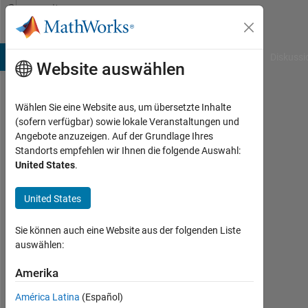
Weiter zum Inhalt
Community
Profile
B Answers
File Exchange
Cody
AI Chat Playground
Diskussi
Website auswählen
Wählen Sie eine Website aus, um übersetzte Inhalte
Youssra
(sofern verfügbar) sowie lokale Veranstaltungen und
Angebote anzuzeigen. Auf der Grundlage Ihres
Mohemmed
Standorts empfehlen wir Ihnen die folgende Auswahl:
Ben
United States
.
Abdellah
University
United States
Aktiv
Sie können auch eine Website aus der folgenden Liste
seit
auswählen:
2015
Amerika
Followers:
0
América Latina
(Español)