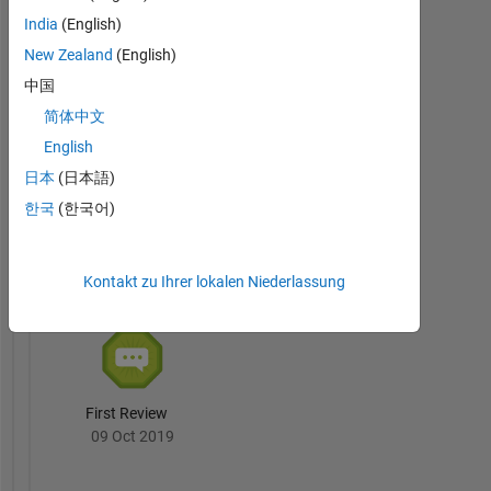
India
(English)
New Zealand
(English)
中国
Thankful Level 1
简体中文
20 Jul 2017
English
日本
(日本語)
한국
(한국어)
File
Exchange
Alle
Abzeichen
Kontakt zu Ihrer lokalen Niederlassung
First Review
09 Oct 2019