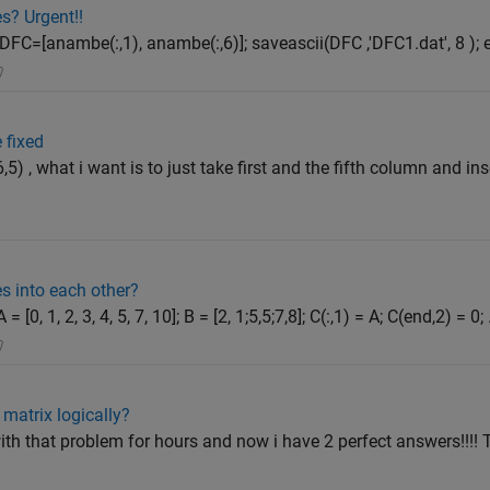
s? Urgent!!
: DFC=[anambe(:,1), anambe(:,6)]; saveascii(DFC ,'DFC1.dat', 8 ); e
 fixed
5) , what i want is to just take first and the fifth column and insert
es into each other?
[0, 1, 2, 3, 4, 5, 7, 10]; B = [2, 1;5,5;7,8]; C(:,1) = A; C(end,2) = 0; .
matrix logically?
with that problem for hours and now i have 2 perfect answers!!!!