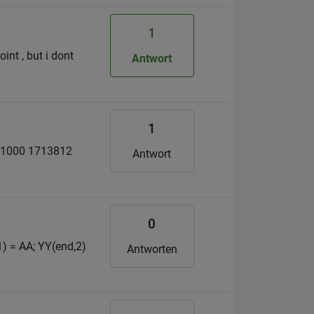
1
int , but i dont
Antwort
1
3 1000 1713812
Antwort
0
1) = AA; YY(end,2)
Antworten