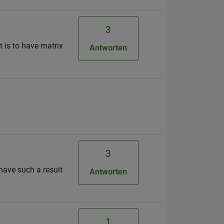
3
t is to have matrix
Antworten
3
 have such a result
Antworten
1