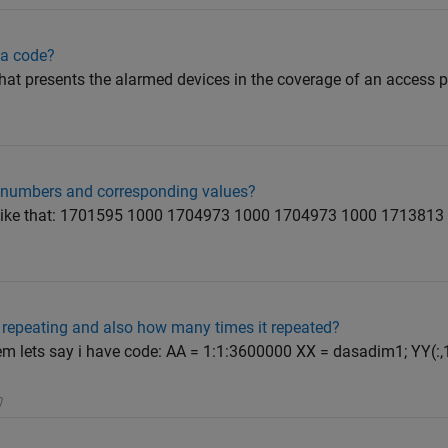
 a code?
that presents the alarmed devices in the coverage of an access po
, numbers and corresponding values?
es like that: 1701595 1000 1704973 1000 1704973 1000 171381
s repeating and also how many times it repeated?
lem lets say i have code: AA = 1:1:3600000 XX = dasadim1; YY(:,