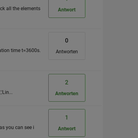
s
ck all the elements
Antwort
0
lation time t=3600s.
Antworten
2
'Lin...
Antworten
1
 as you can see i
Antwort