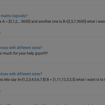
matrix logically?
x A = [0,1,2,...3600] and another one is B=[2,5,7,3600] what i wan
ices with different sizes?
 much for your help guys!!!!!
ices with different sizes?
s lets say A=[1,2,3,4,5,6,7,8] B = [1,11,12,3,3,5] what i want is to