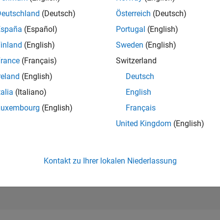
42.153
of 302.028
Deutschland
(Deutsch)
Österreich
(Deutsch)
España
(Español)
Portugal
(English)
REPUTATION
0
inland
(English)
Sweden
(English)
rance
(Français)
Switzerland
BEITRÄGE
33
Fragen
reland
(English)
Deutsch
4
Antworten
talia
(Italiano)
English
ANTWORTZUS
Luxembourg
(English)
Français
45.45%
08/18
09/19
L
10/20
11/21
12/22
01/24
02/25
03/26
United Kingdom
(English)
ZEITACHSE
ERHALTENE
STIMMEN
0
Kontakt zu Ihrer lokalen Niederlassung