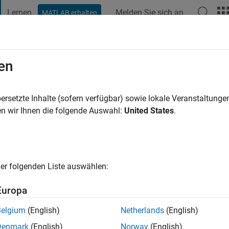
Lernen
Melden Sie sich an
MATLAB erhalten
t Playground
Diskussionen
Wettbewerbe
Blogs
Veröffentlic
en
drea
ersetzte Inhalte (sofern verfügbar) sowie lokale Veranstaltung
ng:
0
n wir Ihnen die folgende Auswahl:
United States
.
cht
er folgenden Liste auswählen:
Europa
Belgium
(English)
Netherlands
(English)
RANG
Denmark
(English)
Norway
(English)