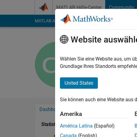
Weiter zum Inhalt
MATLAB Hilfe-Center
Community
MATLAB Answers
File Exchange
Cody
AI Cha
Website auswähl
Cladio An
Aktiv seit 2012
Wählen Sie eine Website aus, um üb
Followers:
0
Followi
Grundlage Ihres Standorts empfehle
Follow
Nachri
United States
Sie können auch eine Website aus d
Dashboard
Abzeichen
Empfehlungen
Amerika
Statistik
América Latina
(Español)
Canada
(English)
MATLAB Answers