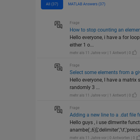
All (37)
MATLAB Answers (37)
Frage
How to stop counting an element 
Hello everyone, i have a for loop
either 1 o...
mehr als 11 Jahre vor | 1 Antwort | 0
Frage
Select some elements from a gi
Hello everyone, I have a matrix 
randomly 3 ...
mehr als 11 Jahre vor | 1 Antwort | 0
Frage
Adding a new line to a .dat file
Hello guys , i use dlmwrite func
anambe(:,6)],'delimiter','\t','precis
mehr als 11 Jahre vor | 0 Antworten | 0