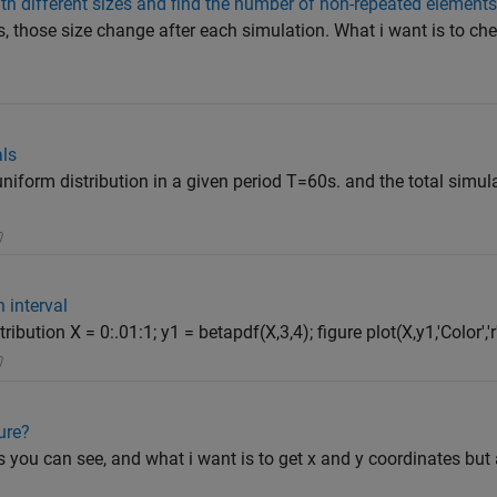
th different sizes and find the number of non-repeated element
s, those size change after each simulation. What i want is to che
als
uniform distribution in a given period T=60s. and the total simu
n interval
ibution X = 0:.01:1; y1 = betapdf(X,3,4); figure plot(X,y1,'Color','r',
ure?
as you can see, and what i want is to get x and y coordinates but