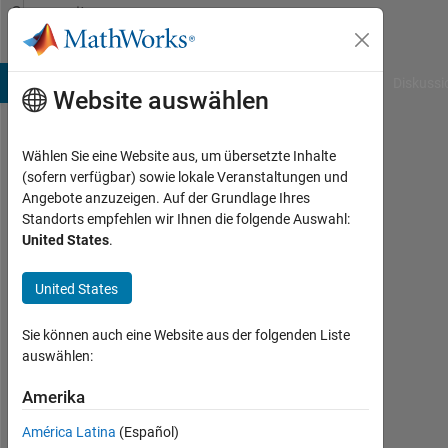
Weiter zum Inhalt
Community
Profile
B Answers
File Exchange
Cody
AI Chat Playground
Diskussi
Website auswählen
Wählen Sie eine Website aus, um übersetzte Inhalte
Vandit
(sofern verfügbar) sowie lokale Veranstaltungen und
Angebote anzuzeigen. Auf der Grundlage Ihres
Last
Standorts empfehlen wir Ihnen die folgende Auswahl:
seen:
United States
.
fast 2
Jahre
United States
vor
|
Aktiv
Sie können auch eine Website aus der folgenden Liste
seit
auswählen:
2024
Amerika
Followers:
América Latina
(Español)
1