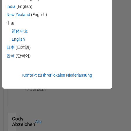
3 Month Streak
India
(English)
02 Apr 2024
New Zealand
(English)
中国
简体中文
English
First Answer
日本
(日本語)
24 Jan 2024
한국
(한국어)
Kontakt zu Ihrer lokalen Niederlassung
Knowledgeable Level 3
17 Jul 2024
Cody
Alle
Abzeichen