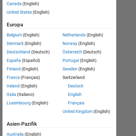
Canada
(English)
Following:
United States
(English)
0
Europa
Follow
Belgium
(English)
Netherlands
(English)
Denmark
(English)
Norway
(English)
Deutschland
(Deutsch)
Österreich
(Deutsch)
Abzeichen
España
(Español)
Portugal
(English)
Finland
(English)
Sweden
(English)
Vandit's
Abzeichen
France
(Français)
Switzerland
Ireland
(English)
Deutsch
MATLAB
Italia
(Italiano)
English
Answers
Alle
Abzeichen
Luxembourg
(English)
Français
United Kingdom
(English)
Asien-Pazifik
Australia
(English)