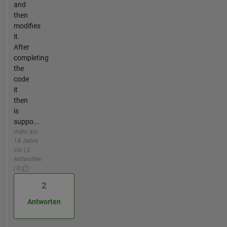
and
then
modifies
it.
After
completing
the
code
it
then
is
suppo...
mehr als
14 Jahre
vor | 2
Antworten
| 0
2
Antworten