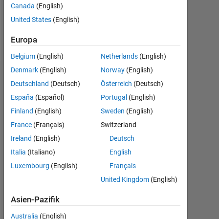
Canada
(English)
Follow
United States
(English)
Nachricht
Europa
Belgium
(English)
Netherlands
(English)
Denmark
(English)
Norway
(English)
Dashboard
Deutschland
(Deutsch)
Österreich
(Deutsch)
España
(Español)
Portugal
(English)
Statistik
Finland
(English)
Sweden
(English)
MATLAB Answers
France
(Français)
Switzerland
Ireland
(English)
Deutsch
-2
-1
3
2
Italia
(Italiano)
English
Luxembourg
(English)
Français
BEITRÄGE
United Kingdom
(English)
L
1
Asien-Pazifik
Australia
(English)