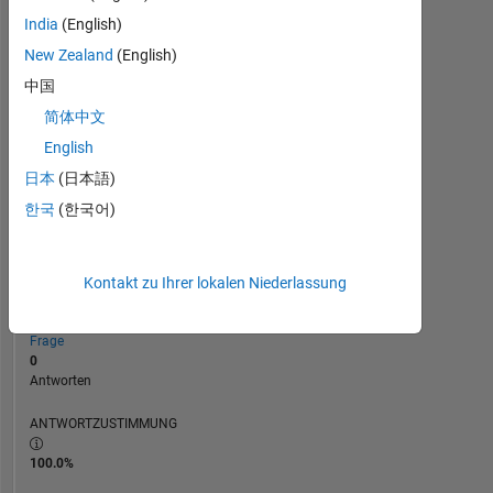
0
India
(English)
06/13
01/15
08/16
03/18
10/19
05/21
12/22
07/24
02/26
08/13
05/15
02/17
11/18
08/20
05/22
02/24
11/11
11/13
11/15
11/17
11/19
L
11/21
11/23
11/25
New Zealand
(English)
ZEITACHSE
中国
简体中文
RANG
English
111.805
of
日本
(日本語)
302.031
한국
(한국어)
REPUTATION
0
Kontakt zu Ihrer lokalen Niederlassung
BEITRÄGE
1
Frage
0
Antworten
ANTWORTZUSTIMMUNG
100.0%