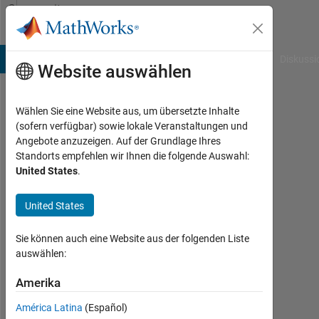
Weiter zum Inhalt
Community
Profile
B Answers
File Exchange
Cody
AI Chat Playground
Diskussi
Website auswählen
Wählen Sie eine Website aus, um übersetzte Inhalte
Cameron
(sofern verfügbar) sowie lokale Veranstaltungen und
Angebote anzuzeigen. Auf der Grundlage Ihres
Thames
Standorts empfehlen wir Ihnen die folgende Auswahl:
United States
.
Aktiv
seit
United States
2011
Sie können auch eine Website aus der folgenden Liste
Followers:
auswählen:
0
Amerika
Following:
0
América Latina
(Español)