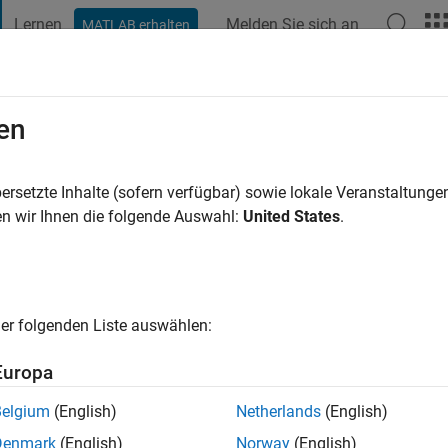
Lernen
Melden Sie sich an
MATLAB erhalten
t Playground
Diskussionen
Wettbewerbe
Blogs
Veröffentlic
en
s
in Jahr vor
|
Aktiv seit 2011
ersetzte Inhalte (sofern verfügbar) sowie lokale Veranstaltung
ng:
0
n wir Ihnen die folgende Auswahl:
United States
.
cht
er folgenden Liste auswählen:
Europa
Belgium
(English)
Netherlands
(English)
RANG
Denmark
(English)
Norway
(English)