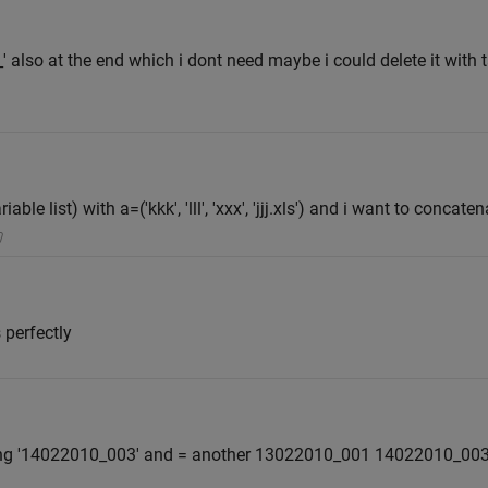
'_' also at the end which i dont need maybe i could delete it with 
able list) with a=('kkk', 'lll', 'xxx', 'jjj.xls') and i want to concatena
 perfectly
ring '14022010_003' and = another 13022010_001 14022010_00