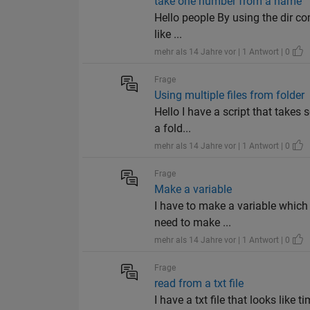
take one number from a name
Hello people By using the dir co
like ...
mehr als 14 Jahre vor | 1 Antwort | 0
Frage
Using multiple files from folder
Hello I have a script that takes 
a fold...
mehr als 14 Jahre vor | 1 Antwort | 0
Frage
Make a variable
I have to make a variable which 
need to make ...
mehr als 14 Jahre vor | 1 Antwort | 0
Frage
read from a txt file
I have a txt file that looks like