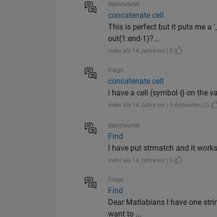
Beantwortet
concatenate cell
This is perfect but it puts me a 
out(1:end-1)?...
mehr als 14 Jahre vor | 0
Frage
concatenate cell
i have a cell (symbol {} on the vari
mehr als 14 Jahre vor | 5 Antworten | 0
Beantwortet
Find
I have put strmatch and it works
mehr als 14 Jahre vor | 0
Frage
Find
Dear Matlabians I have one st
want to ...