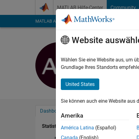
Weiter zum Inhalt
MATLAB Hilfe-Center
Community
MATLAB Answers
File Exchange
Cody
AI Cha
Website auswähl
Alexandro
Last seen: mehr als e
Wählen Sie eine Website aus, um üb
Followers:
0
Followi
Grundlage Ihres Standorts empfehle
Follow
Nachri
United States
Sie können auch eine Website aus d
Dashboard
Abzeichen
Empfehlungen
Amerika
Statistik
América Latina
(Español)
Canada
(English)
MATLAB Answers