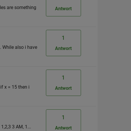
files are something
Antwort
1
. While also i have
Antwort
1
f x = 15 then i
Antwort
1
1,2,3 3 AM, 1...
Antwort