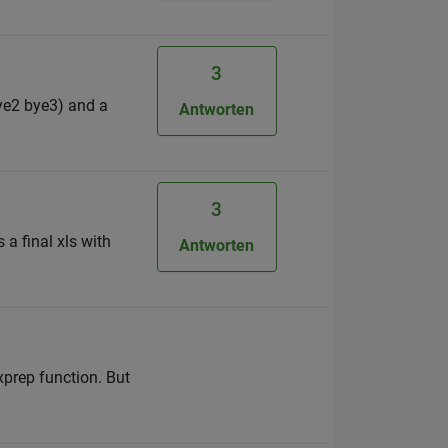
3
bye2 bye3) and a
Antworten
3
a final xls with
Antworten
exprep function. But