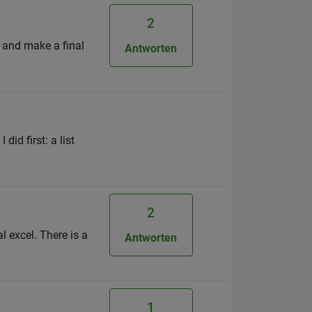
2
a and make a final
Antworten
did first: a list
2
l excel. There is a
Antworten
1