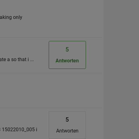
taking only
5
te a so that i ...
Antworten
5
3 15022010_005 i
Antworten