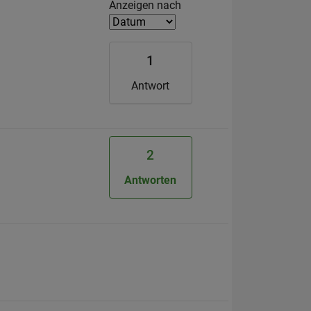
Filter2
Anzeigen nach
1
Antwort
2
Antworten