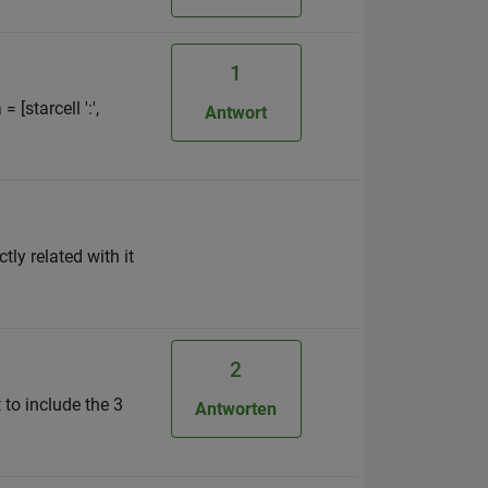
1
[starcell ':',
Antwort
tly related with it
2
 to include the 3
Antworten