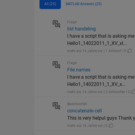
All (25)
MATLAB Answers (25)
Frage
list handeling
I have a script that is asking me
Hello1_14022011_1_XV_xl...
mehr als 14 Jahre vor | 1 Antwort | 0
Frage
File names
I have a script that is asking me
Hello1_14022011_1_XV_x...
mehr als 14 Jahre vor | 2 Antworten | 0
Beantwortet
concatenate cell
This is very helpul guys Thank 
mehr als 14 Jahre vor | 0