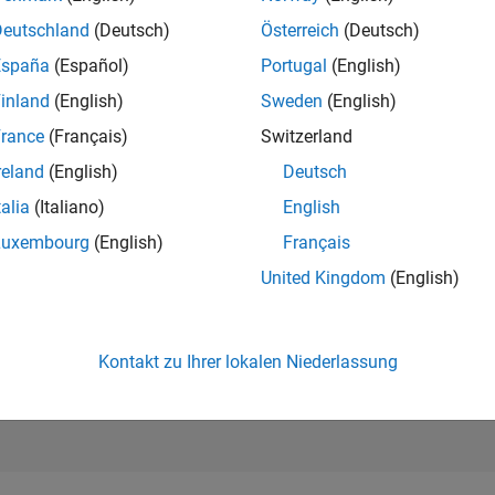
14.790
of 302.028
Deutschland
(Deutsch)
Österreich
(Deutsch)
España
(Español)
Portugal
(English)
REPUTATION
3
inland
(English)
Sweden
(English)
rance
(Français)
Switzerland
BEITRÄGE
16
Fragen
reland
(English)
Deutsch
9
Antworten
talia
(Italiano)
English
ANTWORTZUS
Luxembourg
(English)
Français
87.5%
05/18
06/19
L
07/20
08/21
09/22
10/23
11/24
12/25
United Kingdom
(English)
ZEITACHSE
ERHALTENE
STIMMEN
3
Kontakt zu Ihrer lokalen Niederlassung