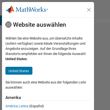
Weiter zum Inhalt
Community
Profile
B Answers
File Exchange
Cody
AI Chat Playground
Diskussi
Website auswählen
Wählen Sie eine Website aus, um übersetzte Inhalte
Shubham
(sofern verfügbar) sowie lokale Veranstaltungen und
Angebote anzuzeigen. Auf der Grundlage Ihres
Aktiv
Standorts empfehlen wir Ihnen die folgende Auswahl:
seit
United States
.
2023
United States
Followers:
0
Sie können auch eine Website aus der folgenden Liste
Following:
auswählen:
0
Amerika
América Latina
(Español)
Follow