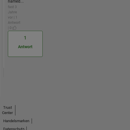
named...
fast 3
Jahre
vor | 1
Antwort
| 0
1
Antwort
Trust
Center
Handelsmarken
Datenschutz-