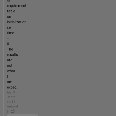
of
requirement
table
on
initialization
i.e.
time
=
0.
The
results
are
not
what
I
am
expec...
fast 3
Jahre
vor | 1
Antwort
| 0