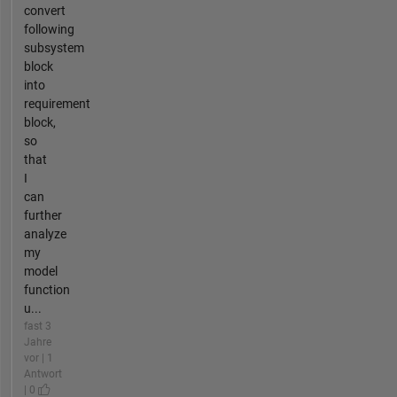
convert
following
subsystem
block
into
requirement
block,
so
that
I
can
further
analyze
my
model
function
u...
fast 3
Jahre
vor | 1
Antwort
| 0