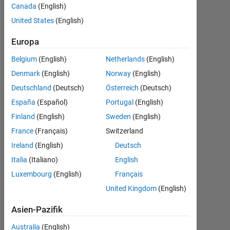
Canada
(English)
United States
(English)
Programming
Languages:
Europa
C
Spoken
Belgium
(English)
Netherlands
(English)
Languages:
Denmark
(English)
Norway
(English)
Chinese
Deutschland
(Deutsch)
Österreich
(Deutsch)
Dashboard
España
(Español)
Portugal
(English)
Finland
(English)
Sweden
(English)
Statistik
France
(Français)
Switzerland
MATLAB Answers
Ireland
(English)
Deutsch
Italia
(Italiano)
English
-2
-1
5
4
Luxembourg
(English)
Français
United Kingdom
(English)
3
BEITRÄGE
Asien-Pazifik
L
2
Australia
(English)