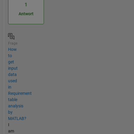
1
Antwort
Frage
How
to
get
input
data
used
in
Requirement
table
analysis
by
MATLAB?
I
am