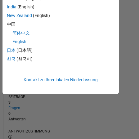
1
India
(English)
New Zealand
(English)
0
02/24
06/24
10/24
02/25
10/25
02/26
06/26
10/23
03/24
08/24
01/25
L
06/25
11/25
04/26
中国
ZEITACHSE
简体中文
English
日本
(日本語)
RANG
191.726
한국
(한국어)
of
302.025
REPUTATION
Kontakt zu Ihrer lokalen Niederlassung
0
BEITRÄGE
3
Fragen
0
Antworten
ANTWORTZUSTIMMUNG