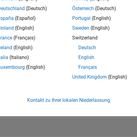
Deutschland
(Deutsch)
Österreich
(Deutsch)
España
(Español)
Portugal
(English)
inland
(English)
Sweden
(English)
rance
(Français)
Switzerland
reland
(English)
Deutsch
talia
(Italiano)
English
Luxembourg
(English)
Français
United Kingdom
(English)
Knowledgeable Level 4
Thankful Level 3
Firs
20 Jul 2017
20 Jul 2017
20 
Kontakt zu Ihrer lokalen Niederlassung