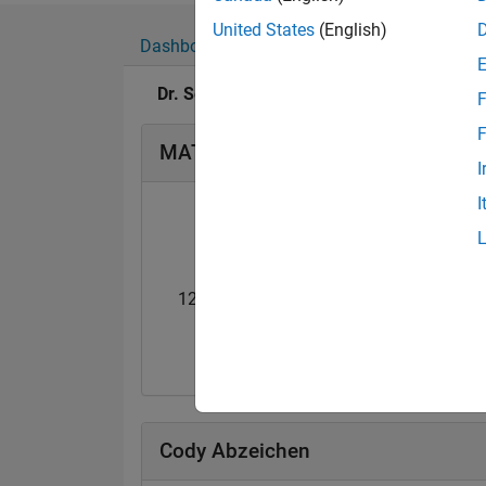
United States
(English)
Dashboard
Abzeichen
Empfehlungen
Dr. Seis's Abzeichen
F
F
MATLAB Answers Abzeichen
I
I
12 Month Streak
Pro
20 Jul 2017
20 Jul 2017
Cody Abzeichen