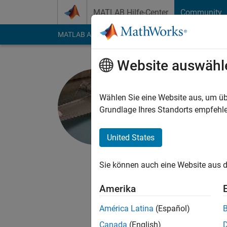
Weiter zum Inhalt
MATLAB Hilfe-Center
Community
MATLAB Answers
File Exchange
Cody
AI Cha
Website auswähl
Dr. Seis
Wählen Sie eine Website aus, um üb
Aktiv seit 2011
Grundlage Ihres Standorts empfehle
Followers:
1
Followi
United States
Follow
Nachri
Seismologist
Sie können auch eine Website aus d
I do not respond to em
Amerika
certainly take a look.
Professional Interes
América Latina
(Español)
Canada
(English)