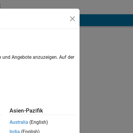
hen
Mehr
en und Angebote anzuzeigen. Auf der
 then I will
Asien-Pazifik
Australia
(English)
India
(English)