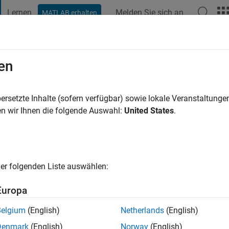
Lernen
Melden Sie sich an
MATLAB erhalten
t Playground
Diskussionen
Wettbewerbe
Blogs
Veröffentlic
en
ersetzte Inhalte (sofern verfügbar) sowie lokale Veranstaltung
n wir Ihnen die folgende Auswahl:
United States
.
ng:
0
cht
er folgenden Liste auswählen:
ail... however, if you direct me to a particular post on "Answers",
Europa
ts: earthquake seismology
Belgium
(English)
Netherlands
(English)
Denmark
(English)
Norway
(English)