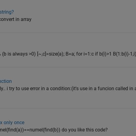
string?
 convert in array
b is always >0) [~,c]=size(a); B=a; for i=1:c if b(i)>1 B(1:b(i)-1,i)
nction
.. i try to use error in a condition:(it's use in a funcion called in
ix only once
l(find(a))==numel(find(b)) do you like this code?