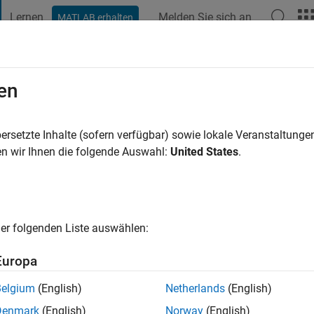
Lernen
Melden Sie sich an
MATLAB erhalten
t Playground
Diskussionen
Wettbewerbe
Blogs
Veröffentlic
en
2 Jahre vor
|
Aktiv seit 2023
ersetzte Inhalte (sofern verfügbar) sowie lokale Veranstaltung
ng:
0
n wir Ihnen die folgende Auswahl:
United States
.
er folgenden Liste auswählen:
Europa
Belgium
(English)
Netherlands
(English)
RANG
Denmark
(English)
Norway
(English)