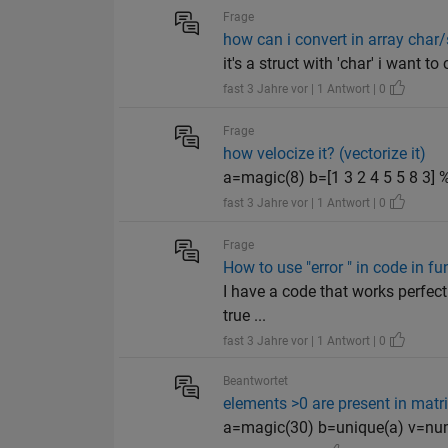
Frage
how can i convert in array char/
it's a struct with 'char' i want to
fast 3 Jahre vor | 1 Antwort | 0
Frage
how velocize it? (vectorize it)
a=magic(8) b=[1 3 2 4 5 5 8 3] % (
fast 3 Jahre vor | 1 Antwort | 0
Frage
How to use "error " in code in fu
I have a code that works perfectly
true ...
fast 3 Jahre vor | 1 Antwort | 0
Beantwortet
elements >0 are present in matr
a=magic(30) b=unique(a) v=nume