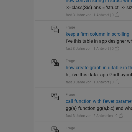
how convert string in struct wit
>> class(Sis) ans = 'struct' >> siz
fast 3 Jahre vor | 1 Antwort | 0
Frage
keep a firm column in scrolling
i've this table in app designer wh
fast 3 Jahre vor | 1 Antwort | 0
Frage
how create graph in uitable in t
hi, i've this data: app.GridLay
fast 3 Jahre vor | 1 Antwort | 0
Frage
call function with fewer parame
gg(a) function gg(a,b,c) end wha
fast 3 Jahre vor | 2 Antworten | 0
Frage