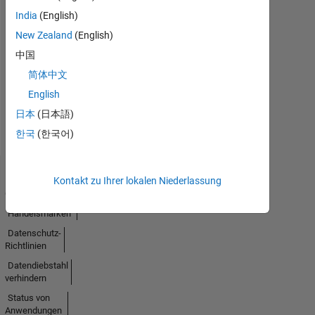
India
(English)
New Zealand
(English)
Keine
中国
Aktivität
简体中文
English
日本
(日本語)
한국
(한국어)
Kontakt zu Ihrer lokalen Niederlassung
Trust
Center
Handelsmarken
Datenschutz-
Richtlinien
Datendiebstahl
verhindern
Status von
Anwendungen