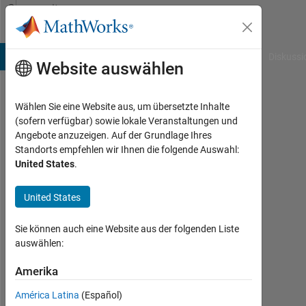
Weiter zum Inhalt
Community
Profile
B Answers
File Exchange
Cody
AI Chat Playground
Diskussi
Website auswählen
Wählen Sie eine Website aus, um übersetzte Inhalte
Saman
(sofern verfügbar) sowie lokale Veranstaltungen und
Angebote anzuzeigen. Auf der Grundlage Ihres
Last
Standorts empfehlen wir Ihnen die folgende Auswahl:
seen:
United States
.
mehr
als
United States
ein
Jahr
vor
Sie können auch eine Website aus der folgenden Liste
auswählen:
Followers:
0
Amerika
América Latina
(Español)
Following: