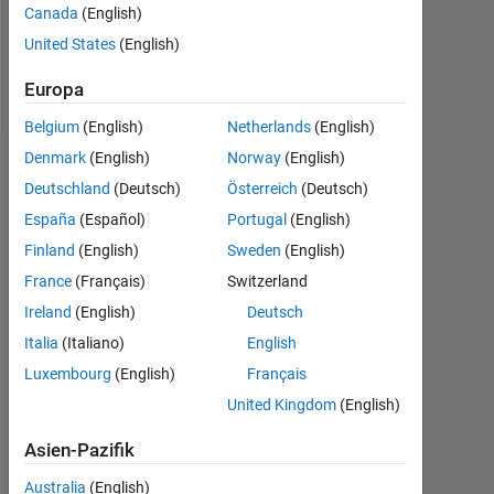
0
Canada
(English)
United States
(English)
Follow
Europa
Belgium
(English)
Netherlands
(English)
Denmark
(English)
Norway
(English)
Dashboard
Deutschland
(Deutsch)
Österreich
(Deutsch)
España
(Español)
Portugal
(English)
Feeds
Finland
(English)
Sweden
(English)
France
(Français)
Switzerland
Ireland
(English)
Deutsch
Italia
(Italiano)
English
Luxembourg
(English)
Français
United Kingdom
(English)
Asien-Pazifik
Australia
(English)