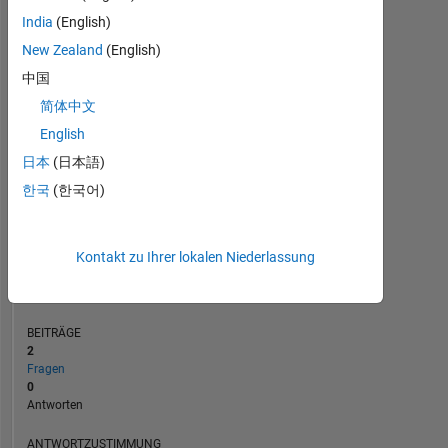
1
India
(English)
New Zealand
(English)
0
中国
08/23
01/24
06/24
11/24
04/25
02/26
07/26
03/23
09/23
03/24
09/24
L
03/25
09/25
03/26
简体中文
ZEITACHSE
English
日本
(日本語)
RANG
한국
(한국어)
183.959
of
302.031
Kontakt zu Ihrer lokalen Niederlassung
REPUTATION
0
BEITRÄGE
2
Fragen
0
Antworten
ANTWORTZUSTIMMUNG