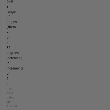
over
a
range
of
angles
(theta
=
5
-
85
degrees,
increasing
in
increments
of
5
d...
mehr
als 3
Jahre
vor | 1
Antwort