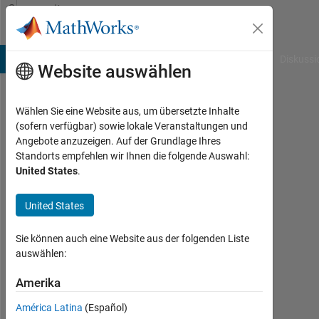
Weiter zum Inhalt
Community
Profile
B Answers
File Exchange
Cody
AI Chat Playground
Diskussi
Website auswählen
Wählen Sie eine Website aus, um übersetzte Inhalte
Alexander
(sofern verfügbar) sowie lokale Veranstaltungen und
Angebote anzuzeigen. Auf der Grundlage Ihres
Last
Standorts empfehlen wir Ihnen die folgende Auswahl:
seen:
United States
.
mehr
als 2
United States
Jahre
vor
|
Sie können auch eine Website aus der folgenden Liste
Aktiv
auswählen:
seit
2023
Amerika
América Latina
(Español)
Followers: