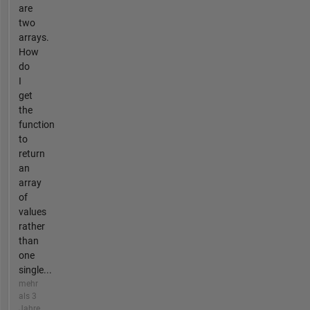
are
two
arrays.
How
do
I
get
the
function
to
return
an
array
of
values
rather
than
one
single...
mehr
als 3
Jahre