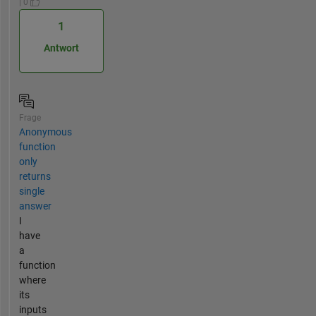
| 0
1
Antwort
Frage
Anonymous
function
only
returns
single
answer
I
have
a
function
where
its
inputs