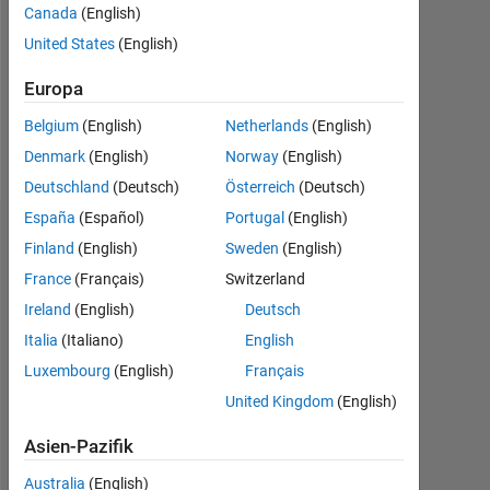
0
Canada
(English)
United States
(English)
Following:
0
Europa
Belgium
(English)
Netherlands
(English)
Follow
Denmark
(English)
Norway
(English)
Deutschland
(Deutsch)
Österreich
(Deutsch)
España
(Español)
Portugal
(English)
Dashboard
Finland
(English)
Sweden
(English)
France
(Français)
Switzerland
Statistik
Ireland
(English)
Deutsch
MATLAB Answers
Italia
(Italiano)
English
Luxembourg
(English)
Français
-2
-1
4
3
United Kingdom
(English)
2
Asien-Pazifik
BEITRÄGE
L
Australia
(English)