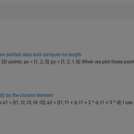
on plotted data and compute its length
D points: px = [1, 2, 5]; py = [1, 2, 1.5]; When we plot these poin
d() by the closest element
= [t1, t2, t3, t4, t5]; a2 = [t1, t1 + d, t1 + 2 * d, t1 + 3 * d]; I use f