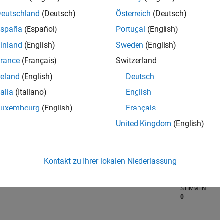
Deutschland
(Deutsch)
Österreich
(Deutsch)
España
(Español)
Portugal
(English)
RANG
107.792
inland
(English)
Sweden
(English)
of 302.025
rance
(Français)
Switzerland
REPUTATION
reland
(English)
Deutsch
0
talia
(Italiano)
English
BEITRÄGE
Luxembourg
(English)
Français
11
Fragen
1
Antwort
United Kingdom
(English)
ANTWORTZUS
72.73%
1/18
02/19
L
03/20
Kontakt zu Ihrer lokalen Niederlassung
04/21
05/22
06/23
07/24
08/25
ZEITACHSE
ERHALTENE
STIMMEN
0