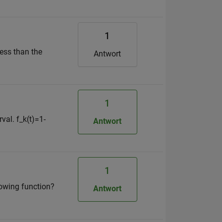
1
less than the
Antwort
1
val. f_k(t)=1-
Antwort
1
lowing function?
Antwort