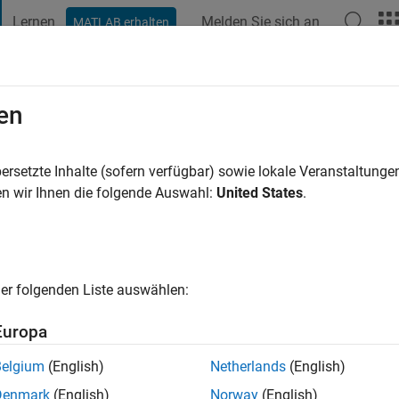
Lernen
Melden Sie sich an
MATLAB erhalten
t Playground
Diskussionen
Wettbewerbe
Blogs
Veröffentlic
en
urshudyan
niversity
ersetzte Inhalte (sofern verfügbar) sowie lokale Veranstaltung
n wir Ihnen die folgende Auswahl:
United States
.
hre vor
|
Aktiv seit 2011
ng:
0
cht
s: Control theory, Contact problems of elasticity theory, Spectral
er folgenden Liste auswählen:
s
Europa
Belgium
(English)
Netherlands
(English)
Denmark
(English)
Norway
(English)