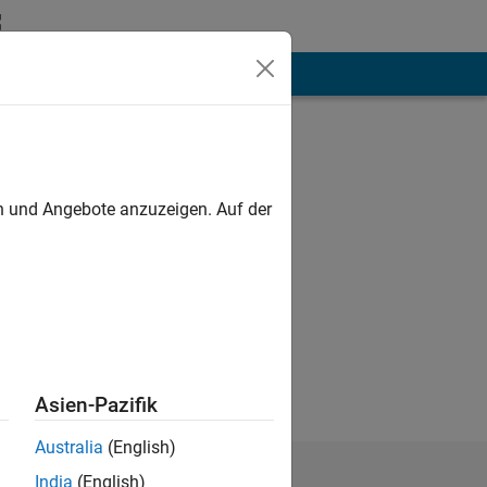
hen
Mehr
en und Angebote anzuzeigen. Auf der
 Theory of
Asien-Pazifik
Australia
(English)
India
(English)