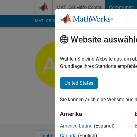
Weiter zum Inhalt
MATLAB Hilfe-Center
Community
MATLAB Answers
File Exchange
Cody
AI Cha
Website auswähl
Asatur Kh
Yerevan State U
Wählen Sie eine Website aus, um üb
Grundlage Ihres Standorts empfehle
Last seen: etwa 5 Ja
Followers:
0
Followi
United States
Follow
Nachri
Professional Interest
Sie können auch eine Website aus d
Operators, Mechanic
Amerika
América Latina
(Español)
Canada
(English)
Dashboard
Abzeichen
Empfehlungen