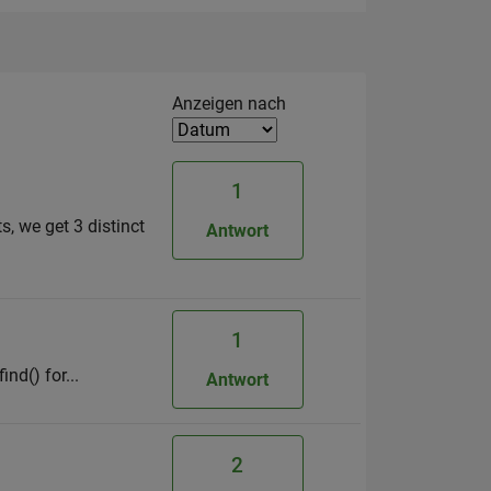
Filter2
Anzeigen nach
1
ts, we get 3 distinct
Antwort
1
ind() for...
Antwort
2