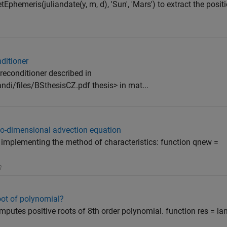
Ephemeris(juliandate(y, m, d), 'Sun', 'Mars') to extract the posit
ditioner
econditioner described in
ndi/files/BSthesisCZ.pdf thesis> in mat...
wo-dimensional advection equation
r implementing the method of characteristics: function qnew =
oot of polynomial?
putes positive roots of 8th order polynomial. function res = lam