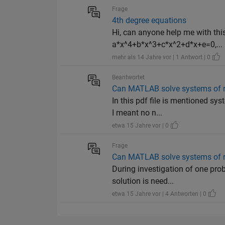
Frage
4th degree equations
Hi, can anyone help me with this
a*x^4+b*x^3+c*x^2+d*x+e=0,...
mehr als 14 Jahre vor | 1 Antwort | 0
Beantwortet
Can MATLAB solve systems of n
In this pdf file is mentioned sy
I meant no n...
etwa 15 Jahre vor | 0
Frage
Can MATLAB solve systems of n
During investigation of one prob
solution is need...
etwa 15 Jahre vor | 4 Antworten | 0