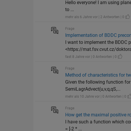
Hello everyone! I am using planet
to ...
mehr als 6 Jahre vor | 2 Antworten | 0
Frage
Implementation of BDDC precon
I want to implement the BDDC pr
<https://mat.fsv.cvut.cz/doktora
fast 8 Jahre vor | 0 Antworten | 0
Frage
Method of characteristics for t
Given the following function fo
SemiLagrAdvect(u,v,q,qS,...
mehr als 10 Jahre vor | 0 Antworten | 0
Frage
How get the maximal positive r
I have such a function which com
= [-2 * ...