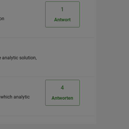
1
ion
Antwort
 analytic solution,
4
 which analytic
Antworten