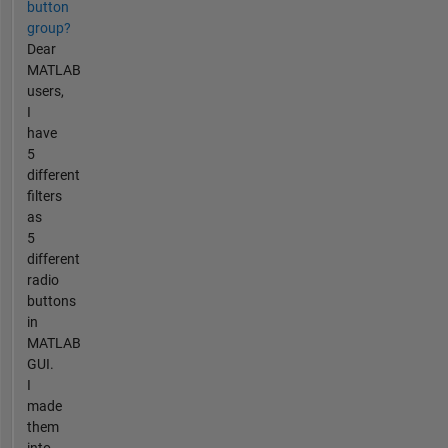
button
group?
Dear
MATLAB
users,
I
have
5
different
filters
as
5
different
radio
buttons
in
MATLAB
GUI.
I
made
them