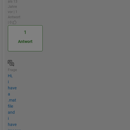
als 13
Jahre
vor | 1
Antwort
| 0
1
Antwort
Frage
Hi,
i
have
a
.mat
file
and
i
have