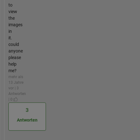
to
view
the
images
in
it.
could
anyone
please
help
me?
mehr als
13 Jahre
vor | 3
Antworten
| 0
3
Antworten