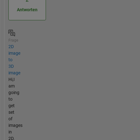
Antworten
Frage
2D
image
to
3D
image
Hi,I
am
going
to
get
set
of
images
in
2D.