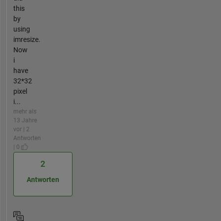
this
by
using
imresize.
Now
i
have
32*32
pixel
i...
mehr als
13 Jahre
vor | 2
Antworten
| 0
2
Antworten