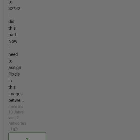
to
32*32.
I
did
this
part.
Now
i
need
to
assign
Pixels
in
this
images
betwe...
mehr als
13 Jahre
vor | 2
Antworten
| 1
2