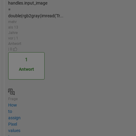
handles.input_image
=
double(rgb2gray(imread('Tr...
mehr
als 13
Jahre
vor | 1
Antwort
| 0
1
Antwort
Frage
How
to
assign
Pixel
values