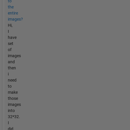
to
the
entire
images?
Hi,
I
have
set
of
images
and
then
i
need
to
make
those
images
into
32*32.
I
did