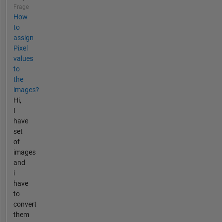
Frage
How
to
assign
Pixel
values
to
the
images?
Hi,
I
have
set
of
images
and
i
have
to
convert
them