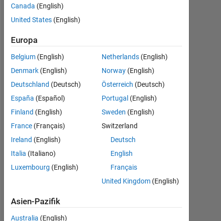
Canada
(English)
0
United States
(English)
Follow
Europa
Nachricht
Belgium
(English)
Netherlands
(English)
Professional
Denmark
(English)
Norway
(English)
Interests:
Deutschland
(Deutsch)
Österreich
(Deutsch)
Signal
Processing,
España
(Español)
Portugal
(English)
Image
Mehr
Finland
(English)
Sweden
(English)
Processing
anzeigen
France
(Français)
Switzerland
Ireland
(English)
Deutsch
Dashboard
Italia
(Italiano)
English
Luxembourg
(English)
Français
Statistik
United Kingdom
(English)
MATLAB Answers
Asien-Pazifik
-2
-1
5
4
Australia
(English)