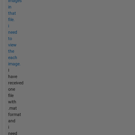
images
in
that
file.
i
need
to
view
the
each
image.
I
have
received
one
file
with
.mat
format
and
i
need