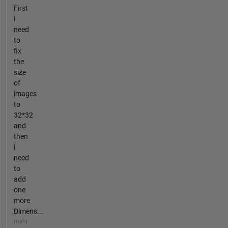
First
i
need
to
fix
the
size
of
images
to
32*32
and
then
i
need
to
add
one
more
Dimens...
mehr