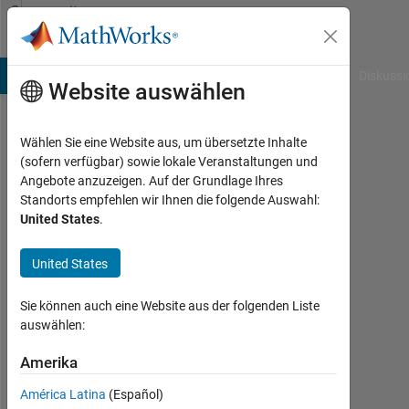
Weiter zum Inhalt
Community
Profile
B Answers
File Exchange
Cody
AI Chat Playground
Diskussi
Website auswählen
Wählen Sie eine Website aus, um übersetzte Inhalte
Mohan
(sofern verfügbar) sowie lokale Veranstaltungen und
Angebote anzuzeigen. Auf der Grundlage Ihres
Prasath
Standorts empfehlen wir Ihnen die folgende Auswahl:
United States
.
Thirumalaisamy
United States
Aktiv
seit
Sie können auch eine Website aus der folgenden Liste
2012
auswählen:
Followers:
Amerika
0
América Latina
(Español)
Following: