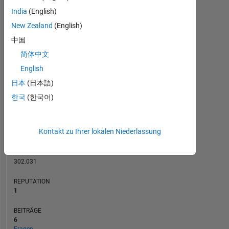
India
(English)
3
BEITRÄGE
New Zealand
(English)
L
2
中国
简体中文
1
English
0
日本
(日本語)
05/14
10/15
03/17
08/18
01/20
06/21
11/22
04/24
09/25
08/14
04/16
12/17
08/19
04/21
12/22
08/24
04/26
12/12
10/14
08/16
06/18
04/20
L
02/22
12/23
10/25
한국
(한국어)
ZEITACHSE
Kontakt zu Ihrer lokalen Niederlassung
RANG
39.535
of
302.031
REPUTATION
1
BEITRÄGE
6