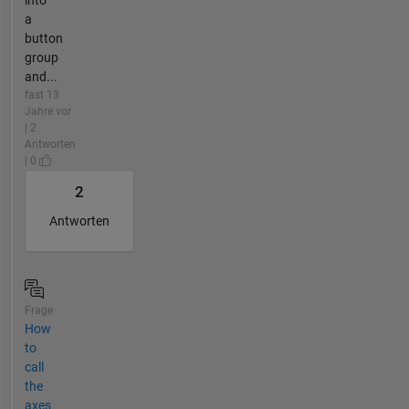
into
a
button
group
and...
fast 13
Jahre vor
| 2
Antworten
| 0
2
Antworten
Frage
How
to
call
the
axes