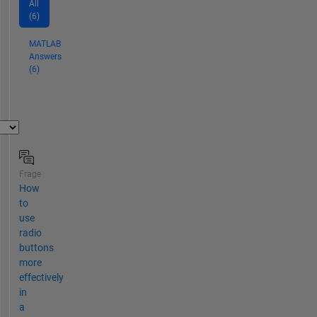
All
(6)
MATLAB
Answers
(6)
Frage
How
to
use
radio
buttons
more
effectively
in
a