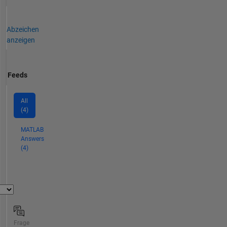
Abzeichen
anzeigen
Feeds
All
(4)
MATLAB
Answers
(4)
Frage