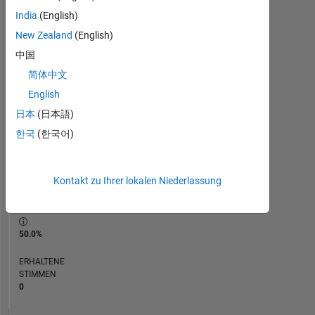
India
(English)
RANG
New Zealand
(English)
185.361
of
中国
302.031
简体中文
REPUTATION
English
0
日本
(日本語)
BEITRÄGE
한국
(한국어)
4
Fragen
0
Kontakt zu Ihrer lokalen Niederlassung
Antworten
ANTWORTZUSTIMMUNG
50.0%
ERHALTENE
STIMMEN
0