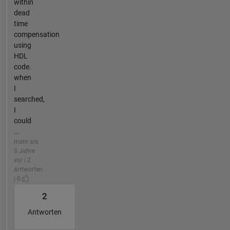
within
dead
time
compensation
using
HDL
code.
when
I
searched,
I
could
...
mehr als
3 Jahre
vor | 2
Antworten
| 0
2
Antworten