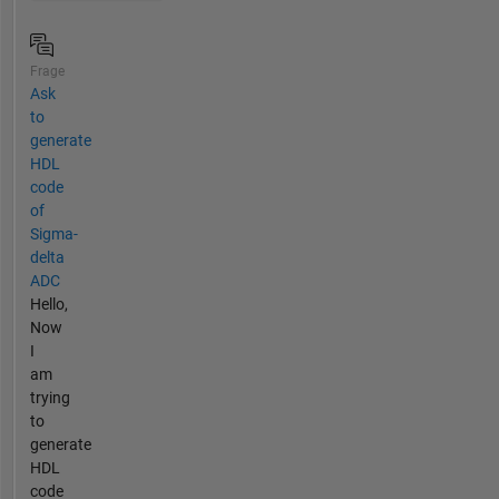
Frage
Ask
to
generate
HDL
code
of
Sigma-
delta
ADC
Hello,
Now
I
am
trying
to
generate
HDL
code