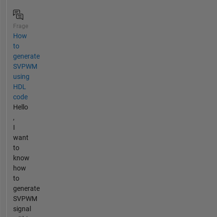
Frage
How
to
generate
SVPWM
using
HDL
code
Hello
,
I
want
to
know
how
to
generate
SVPWM
signal