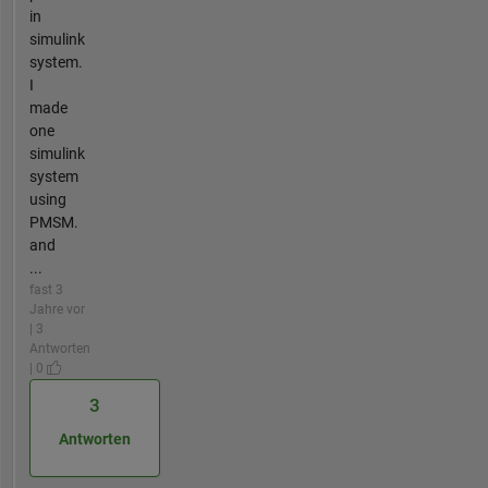
in
simulink
system.
I
made
one
simulink
system
using
PMSM.
and
...
fast 3
Jahre vor
| 3
Antworten
| 0
3
Antworten