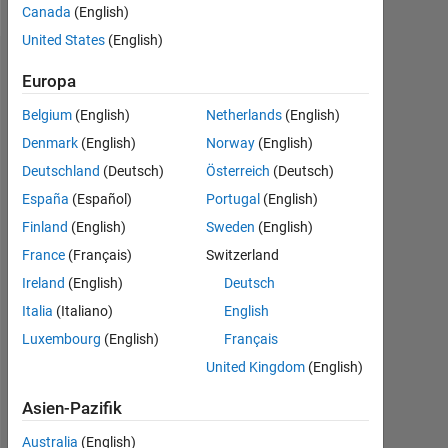
Canada
(English)
United States
(English)
Dashboard
Europa
Belgium
(English)
Netherlands
(English)
Statistik
Denmark
(English)
Norway
(English)
MATLAB Answers
Deutschland
(Deutsch)
Österreich
(Deutsch)
España
(Español)
Portugal
(English)
-2
-1
4
3
Finland
(English)
Sweden
(English)
France
(Français)
Switzerland
2
BEITRÄGE
Ireland
(English)
Deutsch
L
Italia
(Italiano)
English
1
Luxembourg
(English)
Français
United Kingdom
(English)
0
09/23
02/24
07/24
12/24
05/25
03/26
08/26
04/23
10/23
04/24
10/24
L
04/25
10/25
04/26
Asien-Pazifik
ZEITACHSE
Australia
(English)