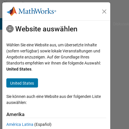
Weiter zum Inhalt
Community
Profile
B Answers
File Exchange
Cody
AI Chat Playground
Diskussi
Website auswählen
Wählen Sie eine Website aus, um übersetzte Inhalte
Kyungmin
(sofern verfügbar) sowie lokale Veranstaltungen und
Angebote anzuzeigen. Auf der Grundlage Ihres
Aktiv
Standorts empfehlen wir Ihnen die folgende Auswahl:
seit
United States
.
2023
United States
Followers:
0
Sie können auch eine Website aus der folgenden Liste
Following:
auswählen:
0
Amerika
América Latina
(Español)
Follow