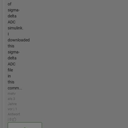
of
sigma-
delta
ADC
simulink.
I
downloaded
this
sigma-
delta
ADC
file
in
this
comm...
mehr
als 3
Jahre
vor | 1
Antwort
| 0