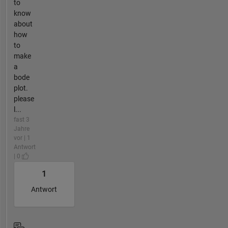
to
know
about
how
to
make
a
bode
plot.
please
l...
fast 3
Jahre
vor | 1
Antwort
| 0
1
Antwort