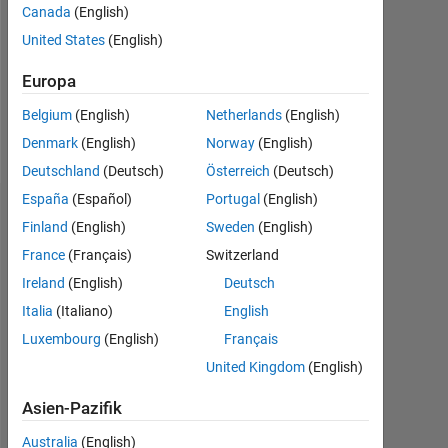
0
Canada
(English)
United States
(English)
Following:
0
Europa
Belgium
(English)
Netherlands
(English)
Follow
Denmark
(English)
Norway
(English)
Deutschland
(Deutsch)
Österreich
(Deutsch)
España
(Español)
Portugal
(English)
Dashboard
Finland
(English)
Sweden
(English)
France
(Français)
Switzerland
Statistik
Ireland
(English)
Deutsch
MATLAB Answers
Italia
(Italiano)
English
Luxembourg
(English)
Français
-2
-1
4
3
United Kingdom
(English)
2
Asien-Pazifik
BEITRÄGE
L
Australia
(English)