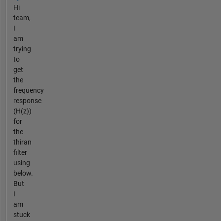
Hi
team,
I
am
trying
to
get
the
frequency
response
(H(z))
for
the
thiran
filter
using
below.
But
I
am
stuck