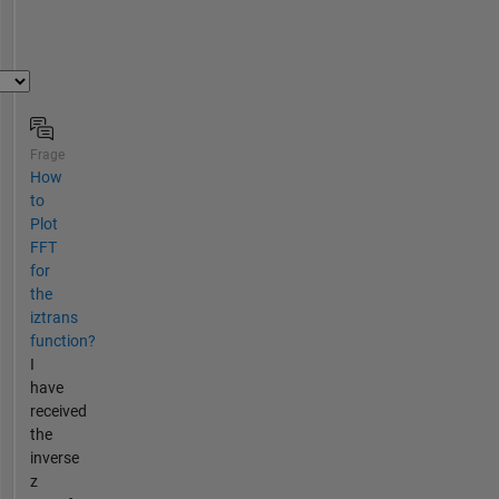
Frage
How
to
Plot
FFT
for
the
iztrans
function?
I
have
received
the
inverse
z