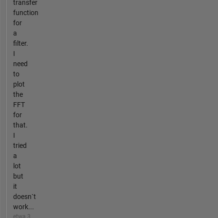
transfer
function
for
a
filter.
I
need
to
plot
the
FFT
for
that.
I
tried
a
lot
but
it
doesn`t
work...
etwa 3