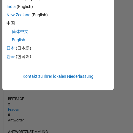
1
India
(English)
New Zealand
(English)
0
中国
10/23
03/24
08/24
01/25
06/25
04/26
05/23
11/23
05/24
11/24
L
05/25
11/25
05/26
简体中文
ZEITACHSE
English
日本
(日本語)
RANG
한국
(한국어)
186.778
of
302.031
Kontakt zu Ihrer lokalen Niederlassung
REPUTATION
0
BEITRÄGE
2
Fragen
0
Antworten
ANTWORTZUSTIMMUNG