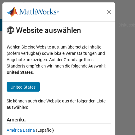
Weiter zum Inhalt
Community
Profile
B Answers
File Exchange
Cody
AI Chat Playground
Diskussi
Website auswählen
Wählen Sie eine Website aus, um übersetzte Inhalte
Gayani
(sofern verfügbar) sowie lokale Veranstaltungen und
Angebote anzuzeigen. Auf der Grundlage Ihres
Last
Standorts empfehlen wir Ihnen die folgende Auswahl:
seen:
United States
.
mehr
als 2
United States
Jahre
vor
|
Sie können auch eine Website aus der folgenden Liste
Aktiv
auswählen:
seit
2023
Amerika
América Latina
(Español)
Followers: