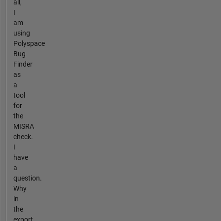
all,
I
am
using
Polyspace
Bug
Finder
as
a
tool
for
the
MISRA
check.
I
have
a
question.
Why
in
the
export