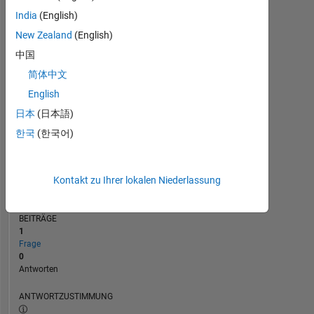
India
(English)
New Zealand
(English)
0
10/23
02/24
10/24
02/25
10/25
02/26
11/23
04/24
09/24
07/25
05/26
06/23
12/23
06/24
12/24
L
06/25
12/25
06/26
中国
ZEITACHSE
简体中文
English
日本
(日本語)
RANG
188.323
한국
(한국어)
of
302.025
REPUTATION
Kontakt zu Ihrer lokalen Niederlassung
0
BEITRÄGE
1
Frage
0
Antworten
ANTWORTZUSTIMMUNG