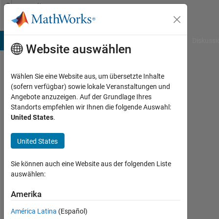
Weiter zum Inhalt
Community
Profile
B Answers
File Exchange
Cody
AI Chat Playground
Diskussi
Website auswählen
Wählen Sie eine Website aus, um übersetzte Inhalte
Christian
(sofern verfügbar) sowie lokale Veranstaltungen und
Angebote anzuzeigen. Auf der Grundlage Ihres
Last
Standorts empfehlen wir Ihnen die folgende Auswahl:
seen:
United States
.
23
Tage
United States
vor
|
Aktiv
Sie können auch eine Website aus der folgenden Liste
seit
auswählen:
2023
Amerika
Followers:
América Latina
(Español)
0