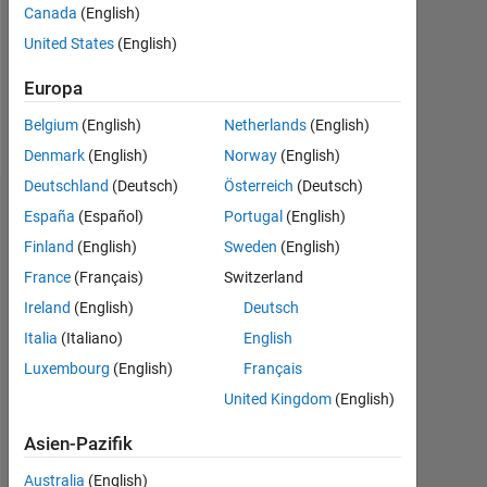
Canada
(English)
Following:
United States
(English)
0
Europa
Follow
Belgium
(English)
Netherlands
(English)
Denmark
(English)
Norway
(English)
Deutschland
(Deutsch)
Österreich
(Deutsch)
Dashboard
España
(Español)
Portugal
(English)
Finland
(English)
Sweden
(English)
Statistik
France
(Français)
Switzerland
MATLAB Answers
Ireland
(English)
Deutsch
Italia
(Italiano)
English
-2
-1
3
2
Luxembourg
(English)
Français
United Kingdom
(English)
BEITRÄGE
Asien-Pazifik
L
1
Australia
(English)