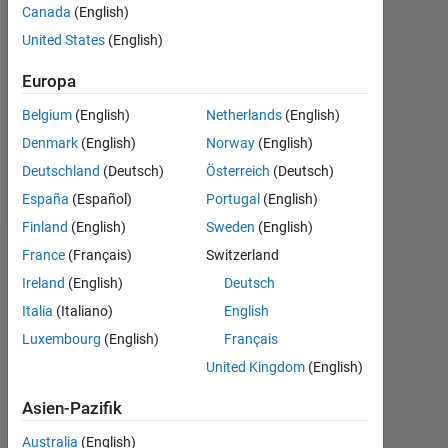
Canada
(English)
Followers:
United States
(English)
0
Europa
Following:
0
Belgium
(English)
Netherlands
(English)
Denmark
(English)
Norway
(English)
Follow
Deutschland
(Deutsch)
Österreich
(Deutsch)
España
(Español)
Portugal
(English)
Finland
(English)
Sweden
(English)
Dashboard
France
(Français)
Switzerland
Ireland
(English)
Deutsch
Statistik
Italia
(Italiano)
English
Luxembourg
(English)
Français
MATLAB Answers
United Kingdom
(English)
-2
-1
4
3
Asien-Pazifik
Australia
(English)
2