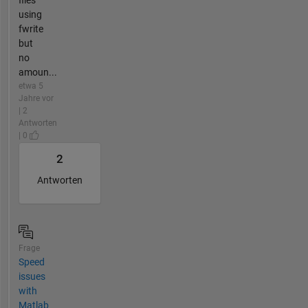
using
fwrite
but
no
amoun...
etwa 5
Jahre vor
| 2
Antworten
| 0
2
Antworten
Frage
Speed
issues
with
Matlab