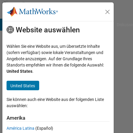
Weiter zum Inhalt
Community
Profile
B Answers
File Exchange
Cody
AI Chat Playground
Diskussi
Website auswählen
Wählen Sie eine Website aus, um übersetzte Inhalte
Eduardo
(sofern verfügbar) sowie lokale Veranstaltungen und
Angebote anzuzeigen. Auf der Grundlage Ihres
Salazar
Standorts empfehlen wir Ihnen die folgende Auswahl:
United States
.
Last
seen:
mehr
United States
als 3
Jahre
Sie können auch eine Website aus der folgenden Liste
vor
auswählen:
|
Aktiv
Amerika
seit
América Latina
(Español)
2021