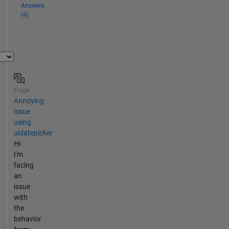
Answers
(4)
Frage
Annoying
issue
using
uidatepicker
Hi
I'm
facing
an
issue
with
the
behavior