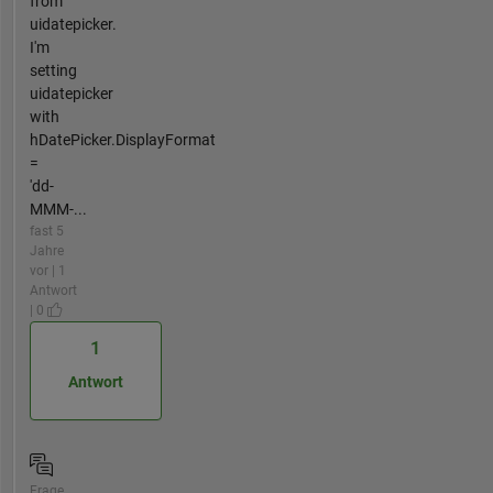
from
uidatepicker.
I'm
setting
uidatepicker
with
hDatePicker.DisplayFormat
=
'dd-
MMM-...
fast 5
Jahre
vor | 1
Antwort
| 0
1
Antwort
Frage