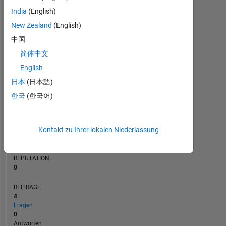
BEITRÄGE
India
(English)
L
New Zealand
(English)
1
中国
简体中文
0
08/21
03/22
10/22
05/23
12/23
07/24
02/25
09/25
04/26
09/21
05/22
01/23
09/23
01/25
05/26
01/21
11/21
09/22
07/23
L
05/24
03/25
01/26
English
ZEITACHSE
日本
(日本語)
한국
(한국어)
RANG
266.975
Kontakt zu Ihrer lokalen Niederlassung
of
302.031
REPUTATION
0
BEITRÄGE
4
Fragen
0
Antworten