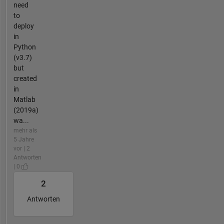
need
to
deploy
in
Python
(v3.7)
but
created
in
Matlab
(2019a)
wa...
mehr als
5 Jahre
vor | 2
Antworten
| 0
2
Antworten