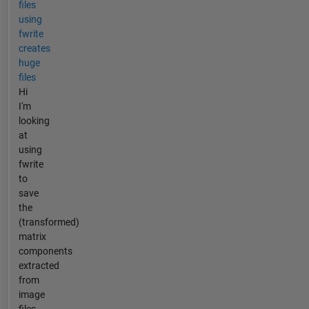
files
using
fwrite
creates
huge
files
Hi
I'm
looking
at
using
fwrite
to
save
the
(transformed)
matrix
components
extracted
from
image
files