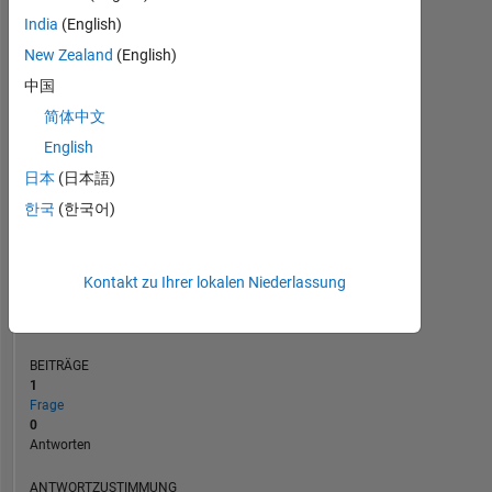
India
(English)
New Zealand
(English)
0
中国
04/23
09/23
02/24
07/24
12/24
05/25
03/26
08/26
05/23
11/23
05/24
11/24
11/25
11/22
06/23
01/24
08/24
L
03/25
10/25
05/26
简体中文
ZEITACHSE
English
日本
(日本語)
RANG
한국
(한국어)
177.491
of
302.023
Kontakt zu Ihrer lokalen Niederlassung
REPUTATION
0
BEITRÄGE
1
Frage
0
Antworten
ANTWORTZUSTIMMUNG