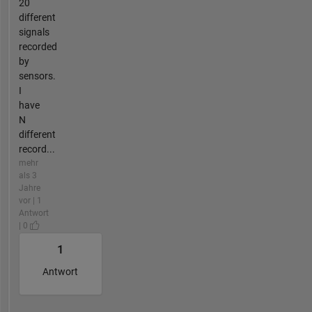
20
different
signals
recorded
by
sensors.
I
have
N
different
record...
mehr
als 3
Jahre
vor | 1
Antwort
| 0
1
Antwort