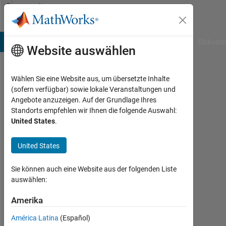
Weiter zum Inhalt
Community
Profile
B Answers
File Exchange
Cody
AI Chat Playground
Diskussi
Website auswählen
Wählen Sie eine Website aus, um übersetzte Inhalte
Francesco
(sofern verfügbar) sowie lokale Veranstaltungen und
Angebote anzuzeigen. Auf der Grundlage Ihres
Last
Standorts empfehlen wir Ihnen die folgende Auswahl:
seen:
United States
.
mehr
als 3
United States
Jahre
vor
|
Sie können auch eine Website aus der folgenden Liste
Aktiv
auswählen:
seit
2022
Amerika
América Latina
(Español)
Followers: