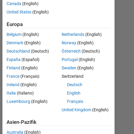
0
Canada
(English)
United States
(English)
Following:
0
Europa
Belgium
(English)
Netherlands
(English)
Follow
Denmark
(English)
Norway
(English)
Deutschland
(Deutsch)
Österreich
(Deutsch)
España
(Español)
Portugal
(English)
Dashboard
Finland
(English)
Sweden
(English)
France
(Français)
Switzerland
Statistik
Ireland
(English)
Deutsch
MATLAB Answers
Italia
(Italiano)
English
Luxembourg
(English)
Français
-2
-1
3
2
United Kingdom
(English)
Asien-Pazifik
BEITRÄGE
L
1
Australia
(English)