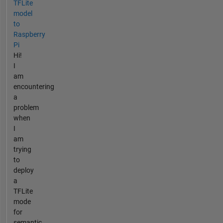
TFLite
model
to
Raspberry
Pi
Hi!
I
am
encountering
a
problem
when
I
am
trying
to
deploy
a
TFLite
mode
for
semantic