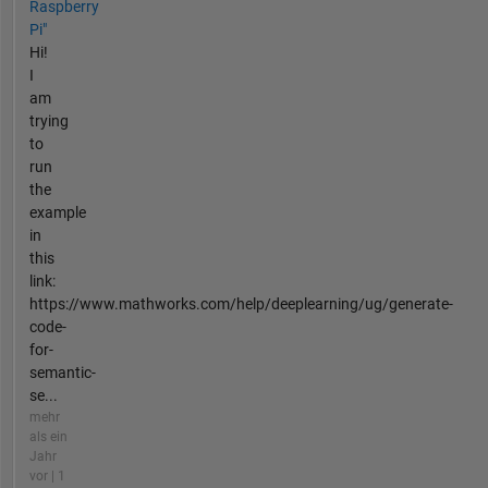
Raspberry
Pi"
Hi!
I
am
trying
to
run
the
example
in
this
link:
https://www.mathworks.com/help/deeplearning/ug/generate-
code-
for-
semantic-
se...
mehr
als ein
Jahr
vor | 1