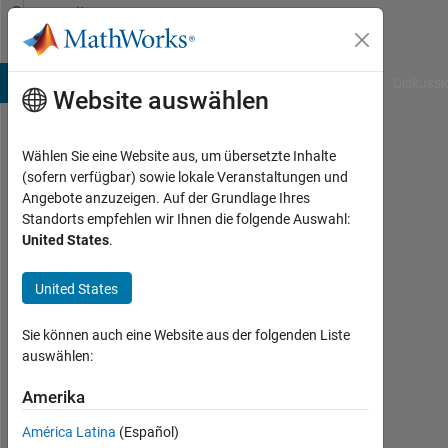
Weiter zum Inhalt
Community
Profile
B Answers
File Exchange
Cody
AI Chat Playground
Diskussi
Website auswählen
Wählen Sie eine Website aus, um übersetzte Inhalte
Peng
(sofern verfügbar) sowie lokale Veranstaltungen und
Angebote anzuzeigen. Auf der Grundlage Ihres
Last
Standorts empfehlen wir Ihnen die folgende Auswahl:
seen: 3
United States
.
Monate
vor
United States
|
Aktiv
seit
Sie können auch eine Website aus der folgenden Liste
2025
auswählen:
Followers:
Amerika
0
América Latina
(Español)