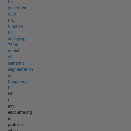
for
generating
MEX
PIL
function
for
deploying
TFLite
model
of
semantic
segmentation
on
Raspberry
Pi
Hi!
I
am
encountering
a
problem
when