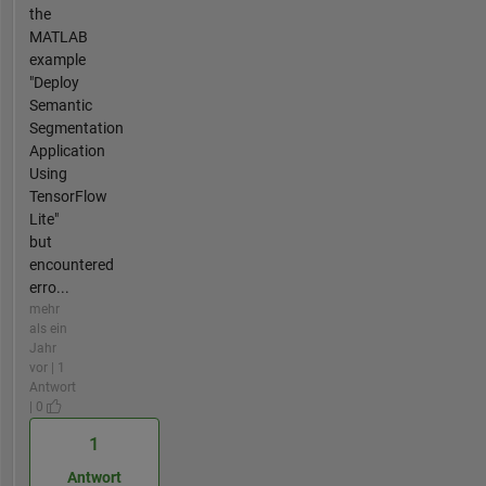
the
MATLAB
example
"Deploy
Semantic
Segmentation
Application
Using
TensorFlow
Lite"
but
encountered
erro...
mehr
als ein
Jahr
vor | 1
Antwort
| 0
1
Antwort