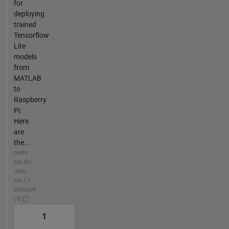
for
deploying
trained
Tensorflow
Lite
models
from
MATLAB
to
Raspberry
Pi.
Here
are
the...
mehr
als ein
Jahr
vor | 1
Antwort
| 0
1