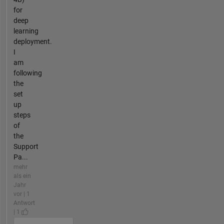
for
deep
learning
deployment.
I
am
following
the
set
up
steps
of
the
Support
Pa...
mehr
als ein
Jahr
vor | 1
Antwort
| 1