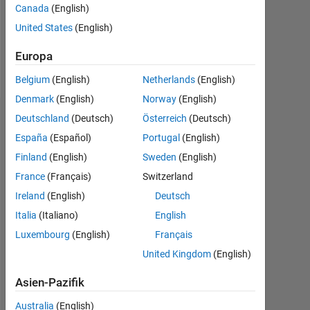
Following:
Canada
(English)
0
United States
(English)
Europa
Follow
Belgium
(English)
Netherlands
(English)
Denmark
(English)
Norway
(English)
Deutschland
(Deutsch)
Österreich
(Deutsch)
Dashboard
España
(Español)
Portugal
(English)
Statistik
Finland
(English)
Sweden
(English)
France
(Français)
Switzerland
MATLAB Answers
Ireland
(English)
Deutsch
-2
-1
8
7
Italia
(Italiano)
English
6
Luxembourg
(English)
Français
5
United Kingdom
(English)
BEITRÄGE
4
L
3
Asien-Pazifik
2
Australia
(English)