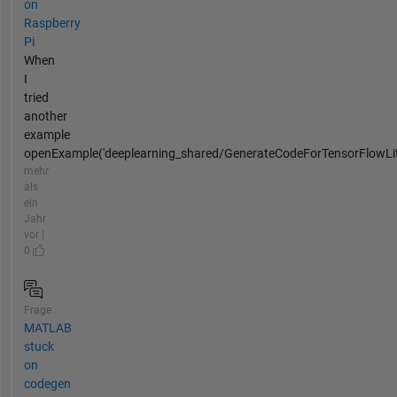
on
Raspberry
Pi
When
I
tried
another
example
openExample('deeplearning_shared/GenerateCodeForTensorFlowLi
mehr
als
ein
Jahr
vor |
0
Frage
MATLAB
stuck
on
codegen