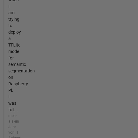
I
am
trying
to
deploy
a
TFLite
mode
for
semantic
segmentation
on
Raspberry
Pi.
I
was
foll...
mehr
als ein
Jahr
vor | 1
Antwort