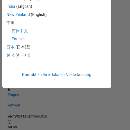
1
India
(English)
0
New Zealand
(English)
01/25
04/25
07/25
10/25
L
01/26
04/26
07/26
ZEITACHSE
中国
简体中文
English
RANG
23.906
日本
(日本語)
of
한국
(한국어)
302.023
REPUTATION
1
Kontakt zu Ihrer lokalen Niederlassung
BEITRÄGE
6
Fragen
1
Antwort
ANTWORTZUSTIMMUNG
50.0%