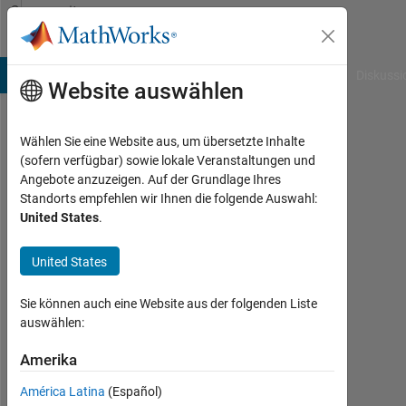
Weiter zum Inhalt
Community
Profile
B Answers
File Exchange
Cody
AI Chat Playground
Diskussi
Website auswählen
Wählen Sie eine Website aus, um übersetzte Inhalte
Rahim
(sofern verfügbar) sowie lokale Veranstaltungen und
Angebote anzuzeigen. Auf der Grundlage Ihres
Nami
Standorts empfehlen wir Ihnen die folgende Auswahl:
United States
.
Last
seen:
mehr
United States
als 3
Jahre
Sie können auch eine Website aus der folgenden Liste
vor
auswählen:
|
Aktiv
Amerika
seit
América Latina
(Español)
2022