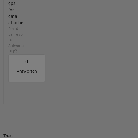
gps
for
data
attache
fast 4
Jahre vor
| 0
Antworten
| 0
0
Antworten
Trust