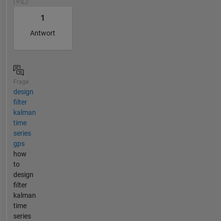
| 0
1
Antwort
Frage
design
filter
kalman
time
series
gps
how
to
design
filter
kalman
time
series