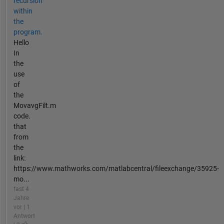
recursion
within
the
program.
Hello
In
the
use
of
the
MovavgFilt.m
code.
that
from
the
link:
https://www.mathworks.com/matlabcentral/fileexchange/35925-
mo...
fast 4
Jahre
vor | 1
Antwort