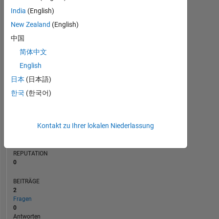
BEITRÄGE
India
(English)
L
1
New Zealand
(English)
中国
简体中文
0
01/23
06/23
11/23
04/24
09/24
02/25
12/25
05/26
02/23
08/23
02/24
08/24
08/25
08/26
08/22
03/23
10/23
05/24
L
12/24
07/25
02/26
English
ZEITACHSE
日本
(日本語)
한국
(한국어)
RANG
79.717
Kontakt zu Ihrer lokalen Niederlassung
of
302.031
REPUTATION
0
BEITRÄGE
2
Fragen
0
Antworten