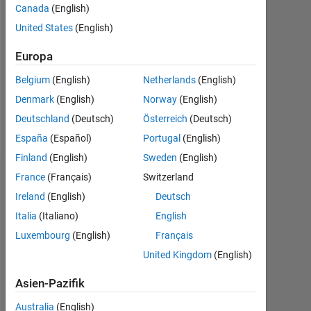
Canada
(English)
Followers:
United States
(English)
0
Europa
Following:
0
Belgium
(English)
Netherlands
(English)
Denmark
(English)
Norway
(English)
Follow
Deutschland
(Deutsch)
Österreich
(Deutsch)
España
(Español)
Portugal
(English)
Finland
(English)
Sweden
(English)
Dashboard
France
(Français)
Switzerland
Ireland
(English)
Deutsch
Statistik
Italia
(Italiano)
English
Luxembourg
(English)
Français
MATLAB Answers
United Kingdom
(English)
-2
-1
3
2
Asien-Pazifik
Australia
(English)