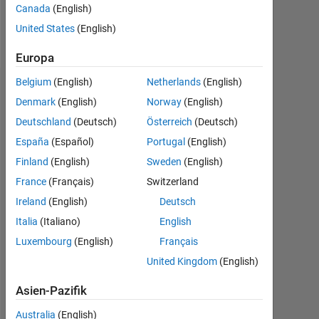
Canada
(English)
United States
(English)
Follow
Europa
Belgium
(English)
Netherlands
(English)
Dashboard
Denmark
(English)
Norway
(English)
Deutschland
(Deutsch)
Österreich
(Deutsch)
Feeds
España
(Español)
Portugal
(English)
Finland
(English)
Sweden
(English)
France
(Français)
Switzerland
Ireland
(English)
Deutsch
Italia
(Italiano)
English
Luxembourg
(English)
Français
United Kingdom
(English)
Asien-Pazifik
Australia
(English)