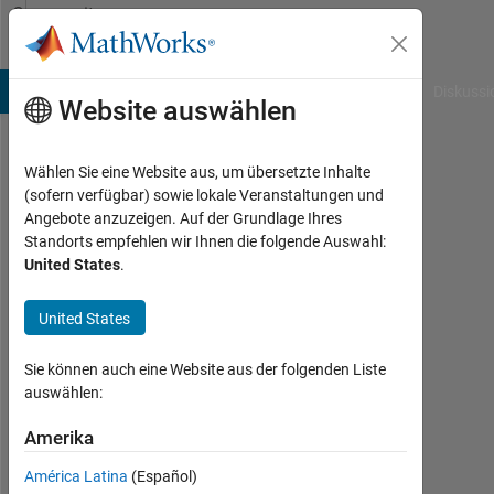
Weiter zum Inhalt
Community
Profile
B Answers
File Exchange
Cody
AI Chat Playground
Diskussi
Website auswählen
Wählen Sie eine Website aus, um übersetzte Inhalte
midhan
(sofern verfügbar) sowie lokale Veranstaltungen und
Angebote anzuzeigen. Auf der Grundlage Ihres
mirthipati
Standorts empfehlen wir Ihnen die folgende Auswahl:
United States
.
Last
seen: 4
Monate
United States
vor
Sie können auch eine Website aus der folgenden Liste
Followers:
auswählen:
0
Amerika
Following:
América Latina
(Español)
0