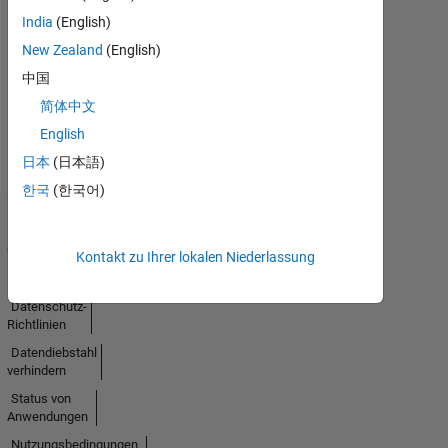
India
(English)
Keine
New Zealand
(English)
Aktivität
中国
简体中文
English
日本
(日本語)
한국
(한국어)
Trust
Center
Kontakt zu Ihrer lokalen Niederlassung
Handelsmarken
Datenschutz-
Richtlinien
Datendiebstahl
verhindern
Status von
Anwendungen
Nutzungsbedingungen