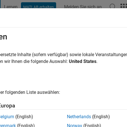
Lernen
Melden Sie sich an
MATLAB erhalten
t Playground
Diskussionen
Wettbewerbe
Blogs
Veröffentlic
en
zemikia
ahr vor
|
Aktiv seit 2023
ersetzte Inhalte (sofern verfügbar) sowie lokale Veranstaltung
ng:
0
n wir Ihnen die folgende Auswahl:
United States
.
er folgenden Liste auswählen:
Europa
Belgium
(English)
Netherlands
(English)
RANG
Denmark
(English)
Norway
(English)