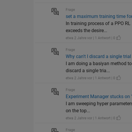
Frage
set a maximum training time for
In training process of a PPO RL 
exceeds the desire...
etwa 2 Jahre vor | 1 Antwort | 0
Frage
Why can't I discard a single tri
I am doing a basiyan method to 
discard a single tria...
etwa 2 Jahre vor | 1 Antwort | 0
Frage
Experiment Manager stucks on "
I am sweeping hyper parameters u
on the top...
etwa 2 Jahre vor | 1 Antwort | 0
Frage