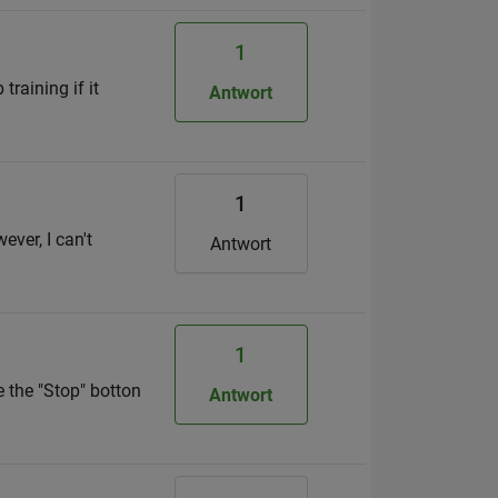
1
raining if it
Antwort
1
ver, I can't
Antwort
1
e the "Stop" botton
Antwort