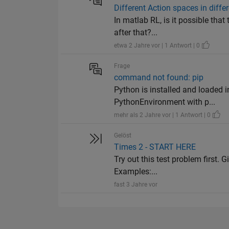
Different Action spaces in diffe
In matlab RL, is it possible that
after that?...
etwa 2 Jahre vor | 1 Antwort | 0
Frage
command not found: pip
Python is installed and loaded i
PythonEnvironment with p...
mehr als 2 Jahre vor | 1 Antwort | 0
Gelöst
Times 2 - START HERE
Try out this test problem first. G
Examples:...
fast 3 Jahre vor