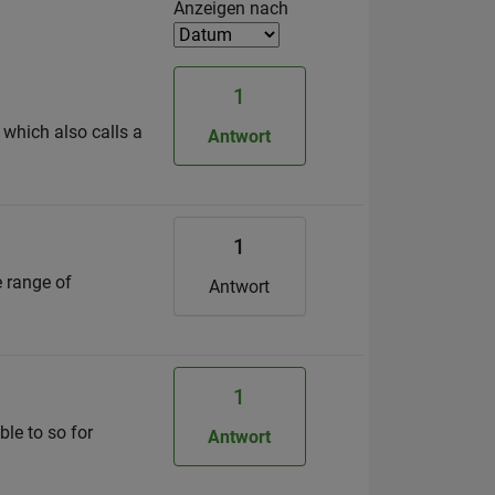
Filter2
Anzeigen nach
1
 which also calls a
Antwort
1
e range of
Antwort
1
ble to so for
Antwort