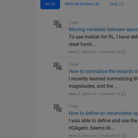
All (9)
MATLAB Answers (8)
Cody (1)
Frage
Moving variables between epis
To use matlab for RL, I have def
reset funct...
etwa 2 Jahre vor | 1 Antwort | 0
Frage
How to normalize the rewards i
I recently learned normalizing t
magnitudes, and the ...
etwa 2 Jahre vor | 1 Antwort | 0
Frage
How to define an observation sp
I was able to define and use the
rlQAgent. Seems lik...
etwa 2 Jahre vor | 1 Antwort | 0