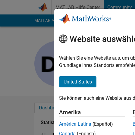
Weiter zum Inhalt
MATLAB Hilfe-Center
Community
MATLAB Answers
File Exchange
Cody
AI Cha
Website auswähl
Danial Ka
Last seen: etwa ein J
Wählen Sie eine Website aus, um üb
Followers:
0
Followi
Grundlage Ihres Standorts empfehle
Follow
United States
Sie können auch eine Website aus d
Dashboard
Abzeichen
Empfehlungen
Amerika
Statistik
América Latina
(Español)
Canada
(English)
MATLAB Answers
Cody
All