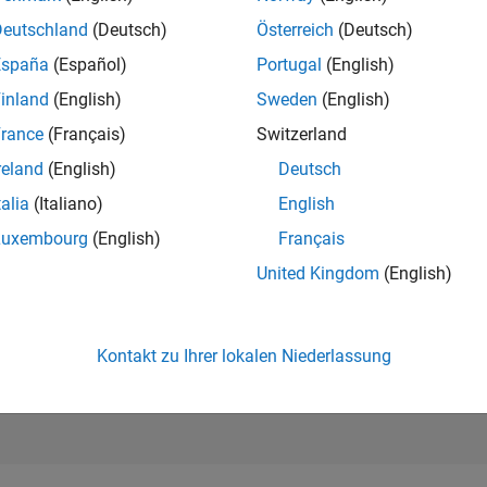
198.696
of 302.031
Deutschland
(Deutsch)
Österreich
(Deutsch)
España
(Español)
Portugal
(English)
REPUTATION
0
inland
(English)
Sweden
(English)
rance
(Français)
Switzerland
BEITRÄGE
8
Fragen
reland
(English)
Deutsch
0
Antworten
talia
(Italiano)
English
ANTWORTZUS
Luxembourg
(English)
Français
50.0%
2/24
03/25
L
06/25
09/25
12/25
03/26
06/26
United Kingdom
(English)
ZEITACHSE
ERHALTENE
STIMMEN
0
Kontakt zu Ihrer lokalen Niederlassung