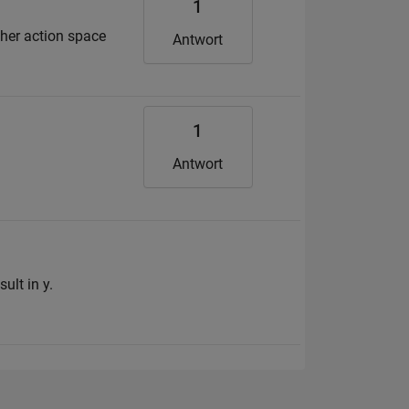
1
other action space
Antwort
1
Antwort
ult in y.