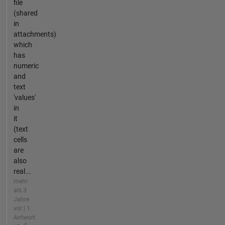
file
(shared
in
attachments)
which
has
numeric
and
text
'values'
in
it
(text
cells
are
also
real...
mehr
als 3
Jahre
vor | 1
Antwort