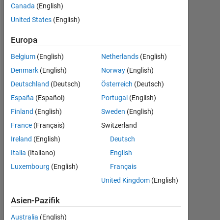
0
Canada
(English)
United States
(English)
Following:
0
Europa
Belgium
(English)
Netherlands
(English)
Follow
Denmark
(English)
Norway
(English)
Deutschland
(Deutsch)
Österreich
(Deutsch)
España
(Español)
Portugal
(English)
Dashboard
Finland
(English)
Sweden
(English)
France
(Français)
Switzerland
Statistik
Ireland
(English)
Deutsch
MATLAB Answers
Italia
(Italiano)
English
Luxembourg
(English)
Français
-2
-1
4
3
United Kingdom
(English)
2
Asien-Pazifik
BEITRÄGE
L
Australia
(English)