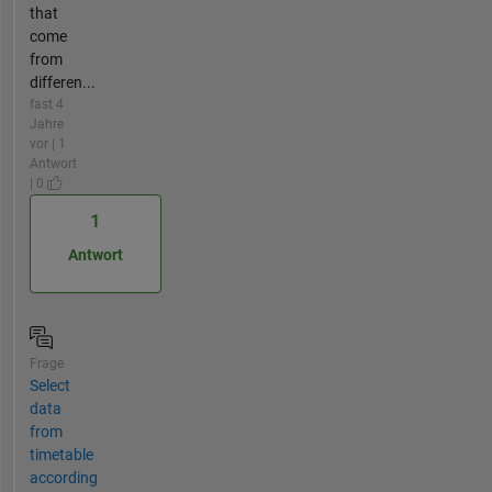
that
come
from
differen...
fast 4
Jahre
vor | 1
Antwort
| 0
1
Antwort
Frage
Select
data
from
timetable
according