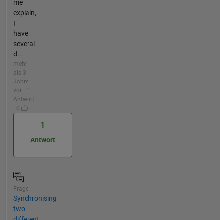
me
explain,
I
have
several
d...
mehr
als 3
Jahre
vor | 1
Antwort
| 0
1
Antwort
Frage
Synchronising
two
different