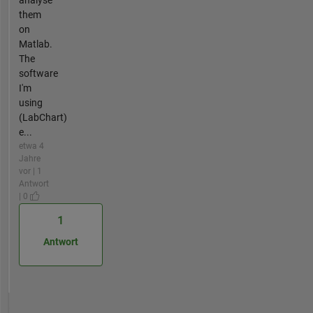
them
on
Matlab.
The
software
I'm
using
(LabChart)
e...
etwa 4
Jahre
vor | 1
Antwort
| 0
1
Antwort