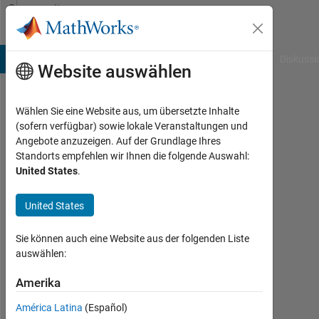
Weiter zum Inhalt
Community
Profile
B Answers
File Exchange
Cody
AI Chat Playground
Diskussi
Website auswählen
Wählen Sie eine Website aus, um übersetzte Inhalte
Marpe
(sofern verfügbar) sowie lokale Veranstaltungen und
Angebote anzuzeigen. Auf der Grundlage Ihres
Last
Standorts empfehlen wir Ihnen die folgende Auswahl:
seen:
United States
.
mehr
als 3
United States
Jahre
vor
|
Sie können auch eine Website aus der folgenden Liste
Aktiv
auswählen:
seit
2022
Amerika
América Latina
(Español)
Followers: