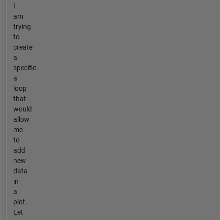
I
am
trying
to
create
a
specific
a
loop
that
would
allow
me
to
add
new
data
in
a
plot.
Let