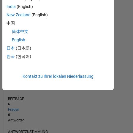
1
India
(English)
New Zealand
(English)
0
中国
01/23
07/23
01/24
07/24
01/25
07/25
07/26
07/22
02/23
09/23
04/24
L
11/24
06/25
01/26
08/26
简体中文
ZEITACHSE
English
日本
(日本語)
RANG
한국
(한국어)
79.573
of
302.031
Kontakt zu Ihrer lokalen Niederlassung
REPUTATION
0
BEITRÄGE
6
Fragen
0
Antworten
ANTWORTZUSTIMMUNG