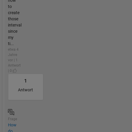
how
to
create
those
interval
since
my
ti...
etwa 4
Jahre
vor | 1
Antwort
| 0
1
Antwort
Frage
How
do