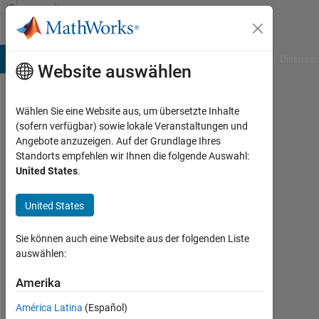
Weiter zum Inhalt
Community
Profile
B Answers
File Exchange
Cody
AI Chat Playground
Diskussi
Website auswählen
Wählen Sie eine Website aus, um übersetzte Inhalte
Simson
(sofern verfügbar) sowie lokale Veranstaltungen und
Angebote anzuzeigen. Auf der Grundlage Ihres
Hutagalung
Standorts empfehlen wir Ihnen die folgende Auswahl:
United States
.
Last
seen:
etwa
United States
4
Jahre
Sie können auch eine Website aus der folgenden Liste
vor
auswählen:
|
Aktiv
Amerika
seit
América Latina
(Español)
2022