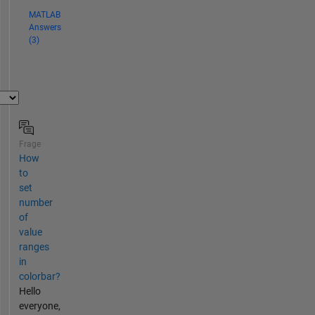
MATLAB
Answers
(3)
Frage
How
to
set
number
of
value
ranges
in
colorbar?
Hello
everyone,