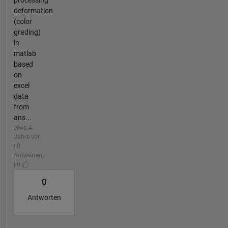
processing
deformation
(color
grading)
in
matlab
based
on
excel
data
from
ans...
etwa 4
Jahre vor
| 0
Antworten
| 0
0
Antworten