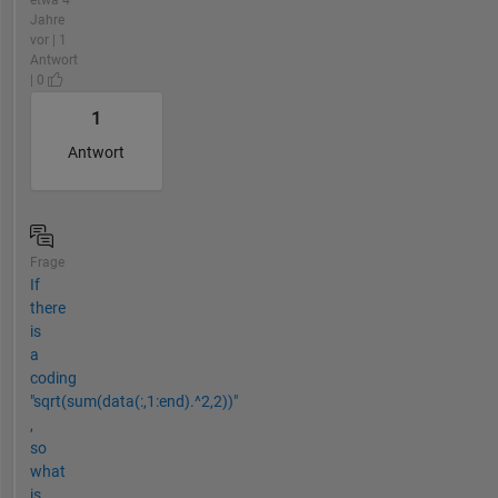
etwa 4
Jahre
vor | 1
Antwort
| 0
1
Antwort
Frage
If
there
is
a
coding
"sqrt(sum(data(:,1:end).^2,2))"
,
so
what
is