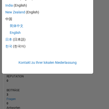
BEITRÄGE
India
(English)
L
New Zealand
(English)
1
中国
简体中文
0
12/22
06/23
12/23
06/24
12/24
06/25
06/26
06/22
01/23
08/23
03/24
L
10/24
05/25
12/25
07/26
English
ZEITACHSE
日本
(日本語)
한국
(한국어)
RANG
80.792
Kontakt zu Ihrer lokalen Niederlassung
of
302.038
REPUTATION
0
BEITRÄGE
3
Fragen
0
Antworten