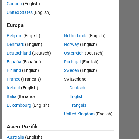
Canada
(English)
Followers:
United States
(English)
0
Europa
Following:
0
Belgium
(English)
Netherlands
(English)
Denmark
(English)
Norway
(English)
Follow
Deutschland
(Deutsch)
Österreich
(Deutsch)
España
(Español)
Portugal
(English)
Finland
(English)
Sweden
(English)
Dashboard
France
(Français)
Switzerland
Ireland
(English)
Deutsch
Statistik
Italia
(Italiano)
English
Luxembourg
(English)
Français
MATLAB Answers
United Kingdom
(English)
-2
-1
4
3
Asien-Pazifik
Australia
(English)
2