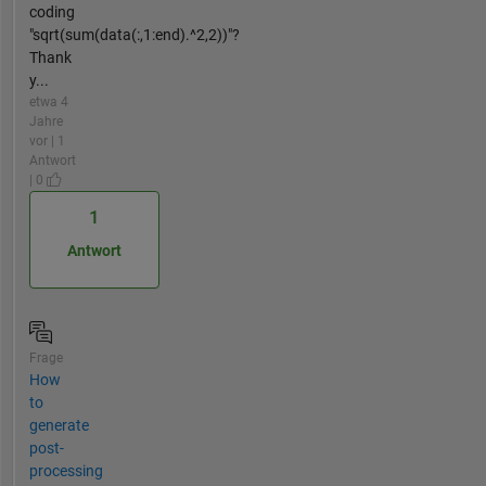
coding
"sqrt(sum(data(:,1:end).^2,2))"?
Thank
y...
etwa 4
Jahre
vor | 1
Antwort
| 0
1
Antwort
Frage
How
to
generate
post-
processing