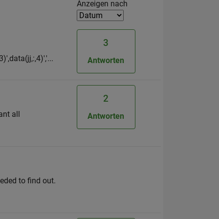
Filter2
Anzeigen nach
3
,data(jj,:,4)','...
Antworten
2
ant all
Antworten
eded to find out.