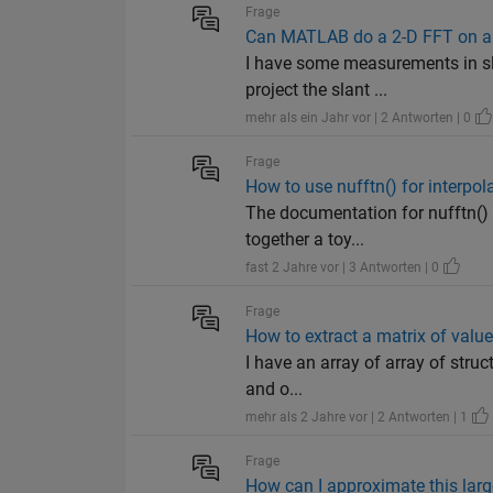
Frage
Can MATLAB do a 2-D FFT on a 
I have some measurements in sla
project the slant ...
mehr als ein Jahr vor | 2 Antworten | 0
Frage
How to use nufftn() for interpol
The documentation for nufftn() i
together a toy...
fast 2 Jahre vor | 3 Antworten | 0
Frage
How to extract a matrix of values
I have an array of array of struct
and o...
mehr als 2 Jahre vor | 2 Antworten | 1
Frage
How can I approximate this larg