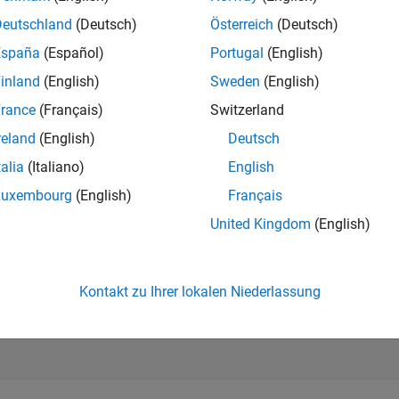
13.318
of 302.028
Deutschland
(Deutsch)
Österreich
(Deutsch)
España
(Español)
Portugal
(English)
REPUTATION
3
inland
(English)
Sweden
(English)
rance
(Français)
Switzerland
BEITRÄGE
7
Fragen
reland
(English)
Deutsch
2
Antworten
talia
(Italiano)
English
ANTWORTZUS
Luxembourg
(English)
Français
85.71%
5/24
09/24
L
01/25
05/25
09/25
01/26
05/26
United Kingdom
(English)
ZEITACHSE
ERHALTENE
STIMMEN
2
Kontakt zu Ihrer lokalen Niederlassung