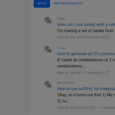
All (9)
MATLAB Answers (9)
Frage
How can I use table() with a va
I'm making a set of tables from a 4x4
etwa ein Jahr vor | 3 Antworten | 0
Frage
How to generate all 2^n combina
If I want all combinations of 3 cho
combinations ...
etwa ein Jahr vor | 2 Antworten | 0
Beantwortet
How to use nufftn() for interpol
Okay, so it turns out that 1) My 
2) nu...
mehr als ein Jahr vor | 0
|
akzeptie