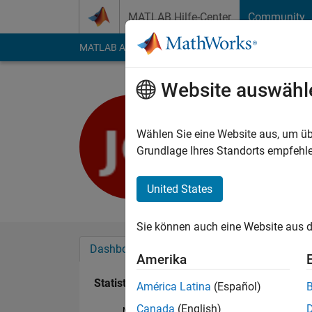
Weiter zum Inhalt
MATLAB Hilfe-Center
Community
MATLAB Answers
File Exchange
Cody
AI Cha
Website auswähl
Jerry Gue
Last seen: etwa ein J
Wählen Sie eine Website aus, um üb
Followers:
0
Followi
Grundlage Ihres Standorts empfehle
Follow
United States
Sie können auch eine Website aus d
Dashboard
Abzeichen
Empfehlungen
Amerika
Statistik
América Latina
(Español)
Canada
(English)
MATLAB Answers