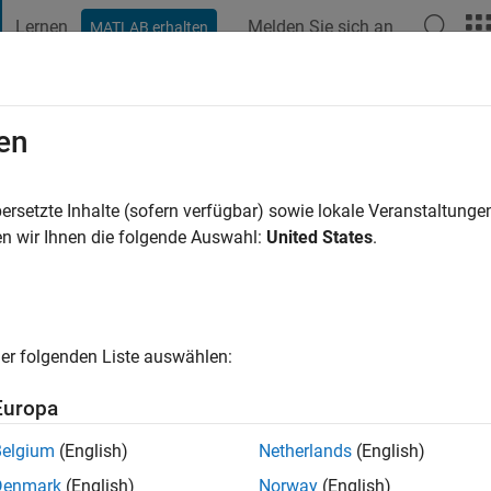
Lernen
Melden Sie sich an
MATLAB erhalten
t Playground
Diskussionen
Wettbewerbe
Blogs
Veröffentlic
en
rn
ahr vor
|
Aktiv seit 2022
ersetzte Inhalte (sofern verfügbar) sowie lokale Veranstaltung
ng:
0
n wir Ihnen die folgende Auswahl:
United States
.
er folgenden Liste auswählen:
Europa
Belgium
(English)
Netherlands
(English)
RANG
Denmark
(English)
Norway
(English)