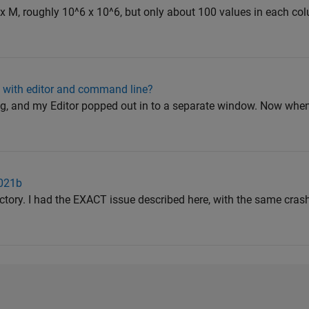
x M, roughly 10^6 x 10^6, but only about 100 values in each col
y, with editor and command line?
ing, and my Editor popped out in to a separate window. Now whe
2021b
rectory. I had the EXACT issue described here, with the same cras