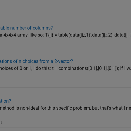
riable number of columns?
x4 array, like so: T{jj} = table(data(jj,:,1)',data(jj,:,2)',data(jj,:,3)'
tions of n choices from a 2-vector?
ices of 0 or 1, I do this: t = combinations([0 1],[0 1],[0 1]); If I w
ation?
method is non-ideal for this specific problem, but that's what I ne
rt