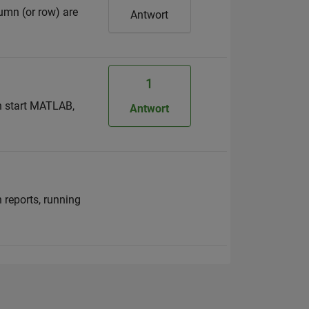
umn (or row) are
Antwort
1
n start MATLAB,
Antwort
h reports, running