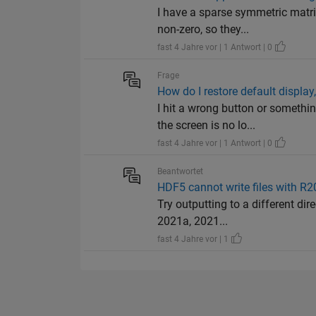
I have a sparse symmetric matri
non-zero, so they...
fast 4 Jahre vor | 1 Antwort | 0
Frage
How do I restore default displa
I hit a wrong button or someth
the screen is no lo...
fast 4 Jahre vor | 1 Antwort | 0
Beantwortet
HDF5 cannot write files with R
Try outputting to a different di
2021a, 2021...
fast 4 Jahre vor | 1