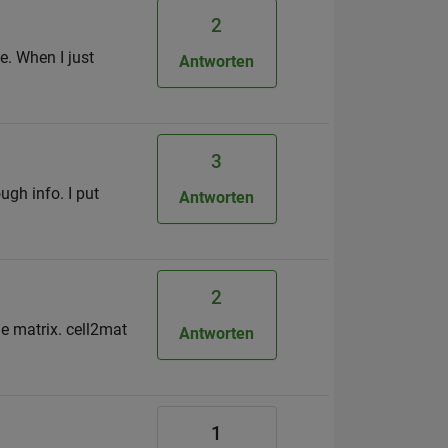
2
e. When I just
Antworten
3
ugh info. I put
Antworten
2
ple matrix. cell2mat
Antworten
1