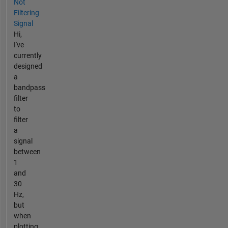
Not
Filtering
Signal
Hi,
I've
currently
designed
a
bandpass
filter
to
filter
a
signal
between
1
and
30
Hz,
but
when
plotting