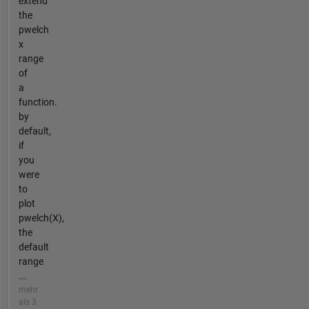
extend
the
pwelch
x
range
of
a
function.
by
default,
if
you
were
to
plot
pwelch(X),
the
default
range
...
mehr
als 3