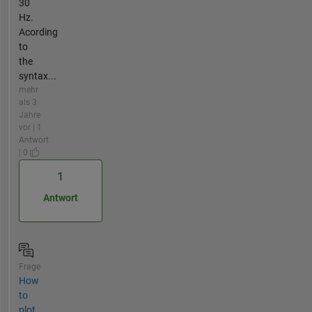
30
Hz.
Acording
to
the
syntax...
mehr
als 3
Jahre
vor | 1
Antwort
| 0
1
Antwort
Frage
How
to
plot