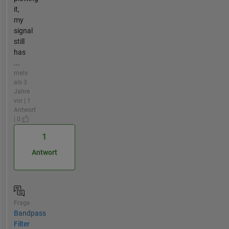
it,
my
signal
still
has
...
mehr
als 3
Jahre
vor | 1
Antwort
| 0
1
Antwort
Frage
Bandpass
Filter