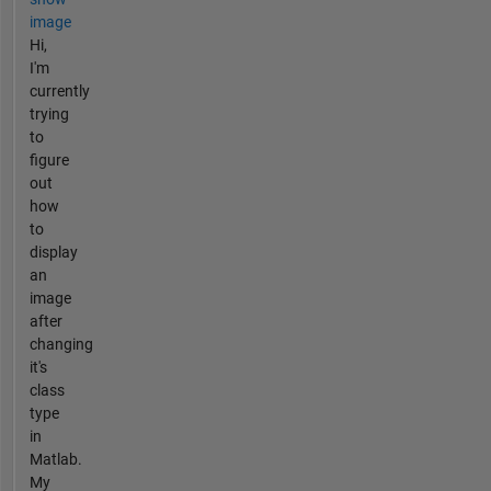
image
Hi,
I'm
currently
trying
to
figure
out
how
to
display
an
image
after
changing
it's
class
type
in
Matlab.
My