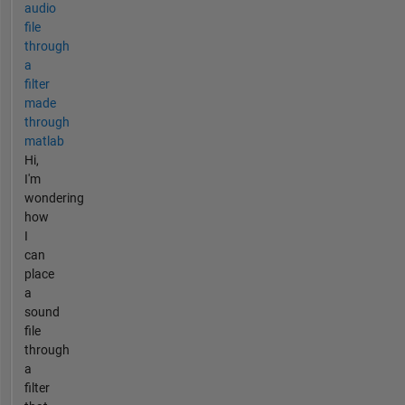
audio
file
through
a
filter
made
through
matlab
Hi,
I'm
wondering
how
I
can
place
a
sound
file
through
a
filter