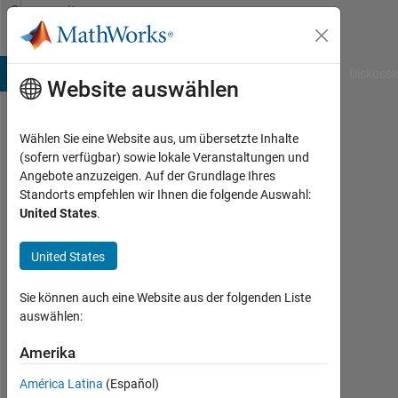
Weiter zum Inhalt
Community
Profile
B Answers
File Exchange
Cody
AI Chat Playground
Diskussi
Website auswählen
Wählen Sie eine Website aus, um übersetzte Inhalte
Anthony
(sofern verfügbar) sowie lokale Veranstaltungen und
Angebote anzuzeigen. Auf der Grundlage Ihres
Koning
Standorts empfehlen wir Ihnen die folgende Auswahl:
United States
.
Last
seen:
mehr
United States
als 3
Jahre
Sie können auch eine Website aus der folgenden Liste
vor
auswählen:
|
Aktiv
Amerika
seit
América Latina
(Español)
2021