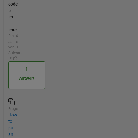
code
is:
im
=
imre...
fast 4
Jahre
vor | 1
Antwort
| 0
1
Antwort
Frage
How
to
put
an