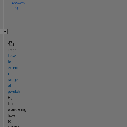
Answers
(16)
Frage
How
to
extend
x
range
of
pwelch
Hi,
I'm
wondering
how
to