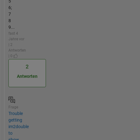
5
6;
7
8
9...
fast 4
Jahre vor
| 2
Antworten
| 0
2
Antworten
Frage
Trouble
getting
im2double
to
show