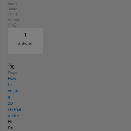
fast 4
Jahre
vor | 1
Antwort
| 0
1
Antwort
Frage
How
to
create
a
2D
reverse
matrix
Hi,
I'm