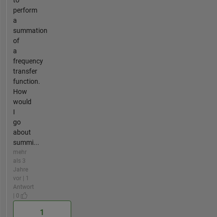
perform
a
summation
of
a
frequency
transfer
function.
How
would
I
go
about
summi...
mehr
als 3
Jahre
vor | 1
Antwort
| 0
1