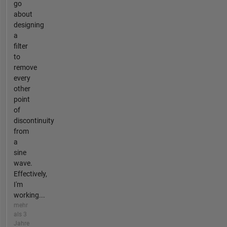
go
about
designing
a
filter
to
remove
every
other
point
of
discontinuity
from
a
sine
wave.
Effectively,
I'm
working...
mehr
als 3
Jahre