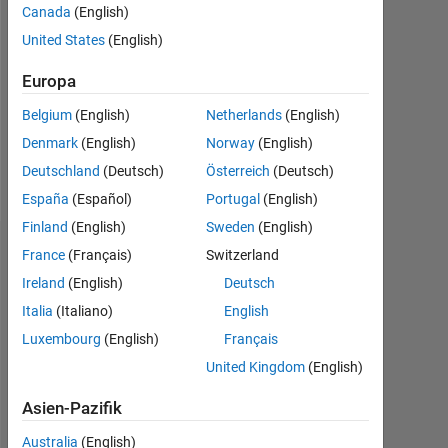
Canada
(English)
Followers:
United States
(English)
0
Europa
Following:
0
Belgium
(English)
Netherlands
(English)
Denmark
(English)
Norway
(English)
Follow
Deutschland
(Deutsch)
Österreich
(Deutsch)
España
(Español)
Portugal
(English)
Finland
(English)
Sweden
(English)
Dashboard
France
(Français)
Switzerland
Ireland
(English)
Deutsch
Statistik
Italia
(Italiano)
English
Luxembourg
(English)
Français
MATLAB Answers
United Kingdom
(English)
-2
-1
9
8
Asien-Pazifik
7
6
Australia
(English)