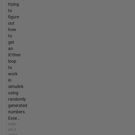
trying
to
figure
out
how
to
get
an
if/then
loop
to
work
in
simulink
using
randomly
generated
numbers.
Esse...
mehr
als 3
Jahre