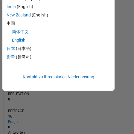
5
BEITRÄGE
India
(English)
L
4
3
New Zealand
(English)
2
中国
1
简体中文
0
04/22
11/22
06/23
01/24
08/24
03/25
10/25
09/21
05/22
01/23
09/23
05/24
L
01/25
09/25
05/26
English
ZEITACHSE
日本
(日本語)
한국
(한국어)
RANG
96.009
Kontakt zu Ihrer lokalen Niederlassung
of
302.025
REPUTATION
0
BEITRÄGE
16
Fragen
0
Antworten