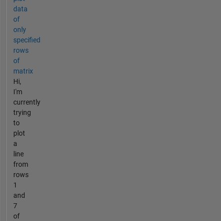
data
of
only
specified
rows
of
matrix
Hi,
I'm
currently
trying
to
plot
a
line
from
rows
1
and
7
of