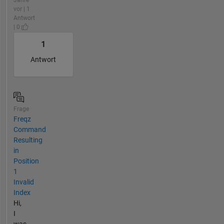
vor | 1
Antwort
| 0
1
Antwort
Frage
Freqz
Command
Resulting
in
Position
1
Invalid
Index
Hi,
I
was