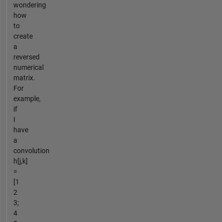
wondering
how
to
create
a
reversed
numerical
matrix.
For
example,
if
I
have
a
convolution
h[j,k]
=
[1
2
3;
4