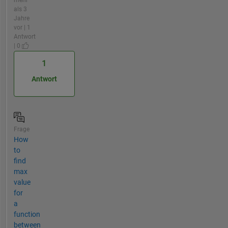
als 3
Jahre
vor | 1
Antwort
| 0
1
Antwort
Frage
How
to
find
max
value
for
a
function
between