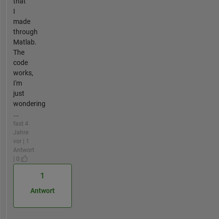
that
I
made
through
Matlab.
The
code
works,
I'm
just
wondering
...
fast 4
Jahre
vor | 1
Antwort
| 0
1
Antwort