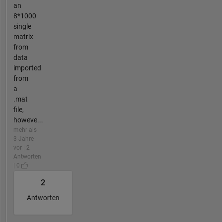
an
8*1000
single
matrix
from
data
imported
from
a
.mat
file,
howeve...
mehr als
3 Jahre
vor | 2
Antworten
| 0
2
Antworten