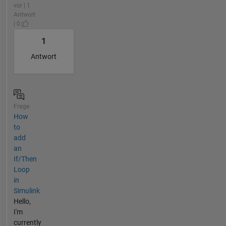
vor | 1
Antwort
| 0
1
Antwort
Frage
How
to
add
an
If/Then
Loop
in
Simulink
Hello,
I'm
currently