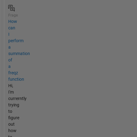
Frage
How
can
I
perform
a
summation
of
a
freqz
function
Hi,
I'm
currerntly
trying
to
figure
out
how
to