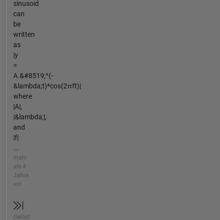
sinusoid
can
be
written
as
|y
=
A.&#8519;^(-
&lambda;t)*cos(2πft)|
where
|A|,
|&lambda;|,
and
|f|
...
mehr
als 4
Jahre
vor
Gelöst