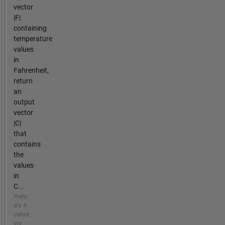
vector
|F|
containing
temperature
values
in
Fahrenheit,
return
an
output
vector
|C|
that
contains
the
values
in
C...
mehr
als 4
Jahre
vor