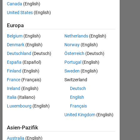
Canada
(English)
Followers:
United States
(English)
0
Europa
Following:
0
Belgium
(English)
Netherlands
(English)
Denmark
(English)
Norway
(English)
Follow
Deutschland
(Deutsch)
Österreich
(Deutsch)
España
(Español)
Portugal
(English)
Finland
(English)
Sweden
(English)
Dashboard
France
(Français)
Switzerland
Ireland
(English)
Deutsch
Statistik
Italia
(Italiano)
English
Luxembourg
(English)
Français
Cody
MATLAB Answers
All
United Kingdom
(English)
10
-2
-1
9
8
Asien-Pazifik
7
Australia
(English)
6