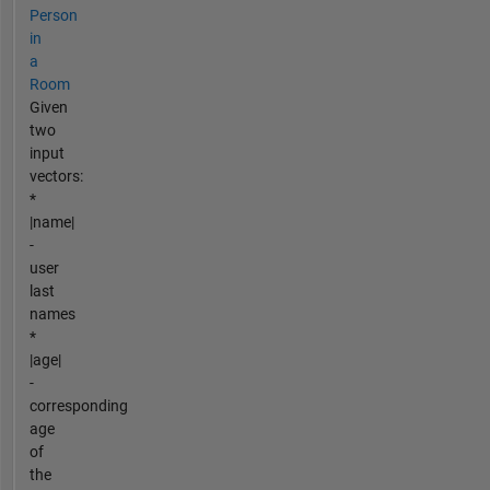
Person
in
a
Room
Given
two
input
vectors:
*
|name|
-
user
last
names
*
|age|
-
corresponding
age
of
the