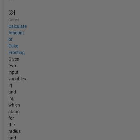
Gelöst
Calculate
Amount
of
Cake
Frosting
Given
two
input
variables
|r|
and
|h|,
which
stand
for
the
radius
and