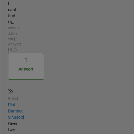
i
cant
find
th...
etwa 3
Jahre
vor | 1
Antwort
| 0
1
Antwort
Gelöst
Plot
Damped
Sinusoid
Given
two