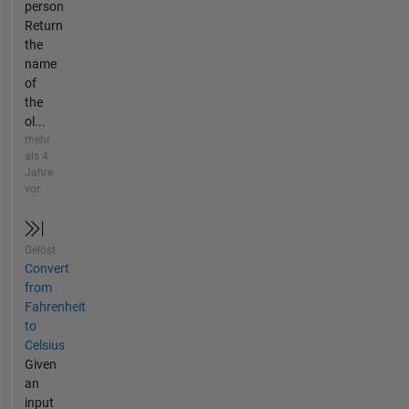
person
Return
the
name
of
the
ol...
mehr
als 4
Jahre
vor
Gelöst
Convert
from
Fahrenheit
to
Celsius
Given
an
input