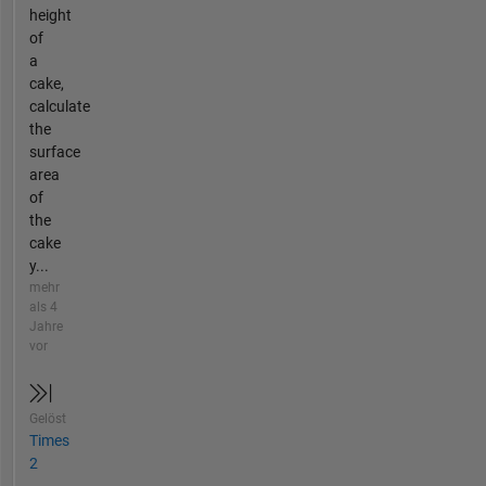
height
of
a
cake,
calculate
the
surface
area
of
the
cake
y...
mehr
als 4
Jahre
vor
Gelöst
Times
2