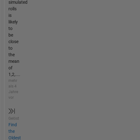
simulated
rolls
is
likely
to
be
close
to
the
mean
of
1,2,....
mehr
als 4
Jahre
vor
Gelöst
Find
the
Oldest