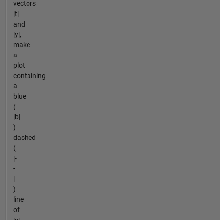
vectors
|t|
and
|y|,
make
a
plot
containing
a
blue
(
|b|
)
dashed
(
|-
-
|
)
line
of