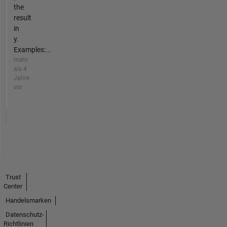
the
result
in
y.
Examples:...
mehr
als 4
Jahre
vor
Trust
Center
Handelsmarken
Datenschutz-
Richtlinien