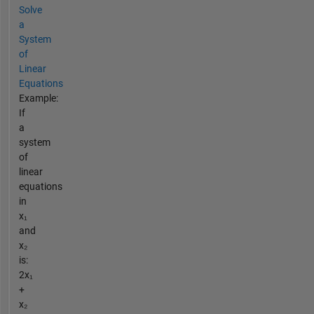
Solve
a
System
of
Linear
Equations
Example:
If
a
system
of
linear
equations
in
x₁
and
x₂
is:
2x₁
+
x₂