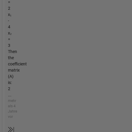
=
2
x₁
-
4
x₂
=
3
Then
the
coefficient
matrix
(A)
is:
2
...
mehr
als 4
Jahre
vor