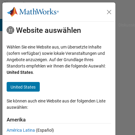
Weiter zum Inhalt
Community
Profile
B Answers
File Exchange
Cody
AI Chat Playground
Diskussi
Website auswählen
Wählen Sie eine Website aus, um übersetzte Inhalte
Vincent
(sofern verfügbar) sowie lokale Veranstaltungen und
Angebote anzuzeigen. Auf der Grundlage Ihres
Nent
Standorts empfehlen wir Ihnen die folgende Auswahl:
United States
.
Last
seen:
etwa
United States
3
Jahre
Sie können auch eine Website aus der folgenden Liste
vor
auswählen:
|
Aktiv
Amerika
seit
América Latina
(Español)
2021