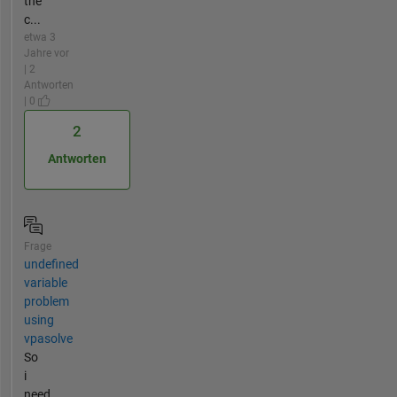
the
c...
etwa 3
Jahre vor
| 2
Antworten
| 0
2
Antworten
Frage
undefined
variable
problem
using
vpasolve
So
i
need