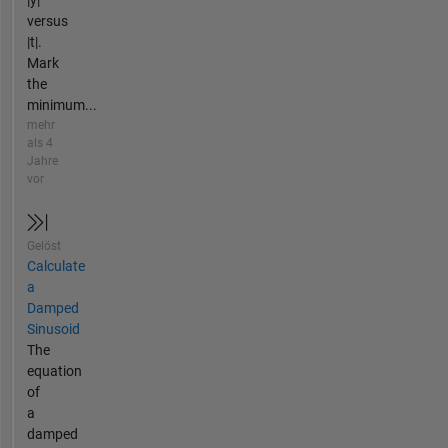
|y|
versus
|t|.
Mark
the
minimum...
mehr
als 4
Jahre
vor
Gelöst
Calculate
a
Damped
Sinusoid
The
equation
of
a
damped