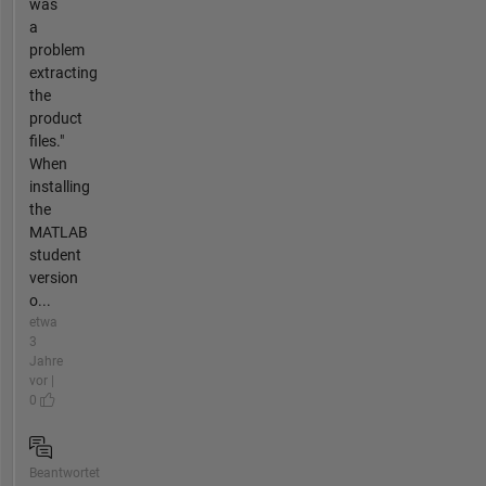
was
a
problem
extracting
the
product
files."
When
installing
the
MATLAB
student
version
o...
etwa
3
Jahre
vor |
0
Beantwortet