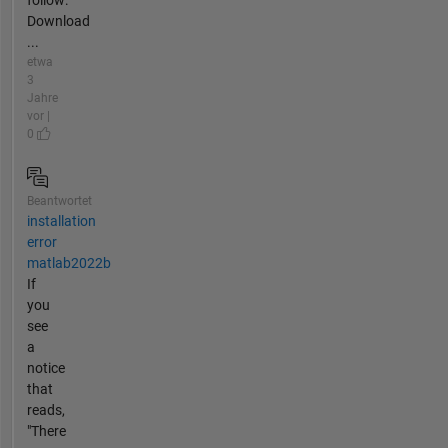
follow:
Download
...
etwa
3
Jahre
vor |
0
Beantwortet
installation
error
matlab2022b
If
you
see
a
notice
that
reads,
"There