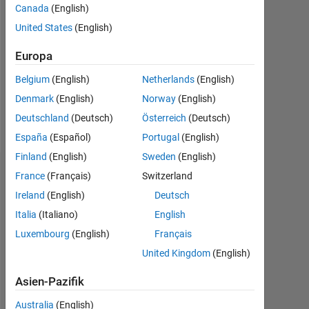
Canada
(English)
Followers:
United States
(English)
0
Europa
Following:
0
Belgium
(English)
Netherlands
(English)
Denmark
(English)
Norway
(English)
Follow
Deutschland
(Deutsch)
Österreich
(Deutsch)
España
(Español)
Portugal
(English)
Finland
(English)
Sweden
(English)
Dashboard
France
(Français)
Switzerland
Ireland
(English)
Deutsch
Statistik
Italia
(Italiano)
English
Luxembourg
(English)
Français
MATLAB Answers
United Kingdom
(English)
14
-2
-1
-4
1
3
5
7
12
Asien-Pazifik
10
Australia
(English)
8