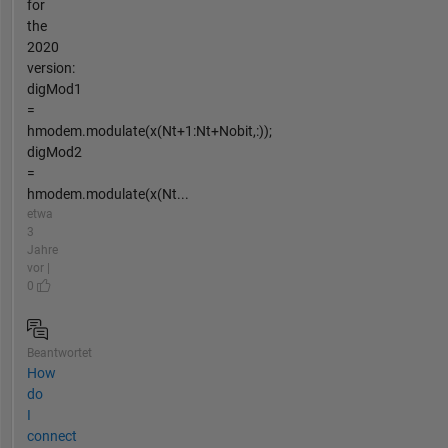
for
the
2020
version:
digMod1
=
hmodem.modulate(x(Nt+1:Nt+Nobit,:));
digMod2
=
hmodem.modulate(x(Nt...
etwa
3
Jahre
vor |
0
Beantwortet
How
do
I
connect