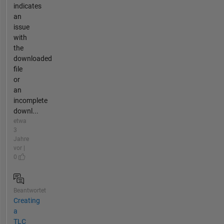
indicates
an
issue
with
the
downloaded
file
or
an
incomplete
downl...
etwa
3
Jahre
vor |
0
Beantwortet
Creating
a
TLC