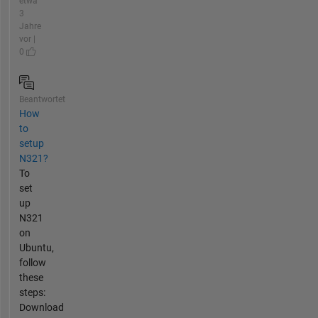
etwa
3
Jahre
vor |
0
Beantwortet
How
to
setup
N321?
To
set
up
N321
on
Ubuntu,
follow
these
steps:
Download