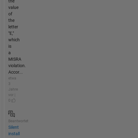
the
value
of
the
letter
"E,"
which
is
a
MISRA
violation.
Accor...
etwa
3
Jahre
vor |
0
Beantwortet
Silent
install