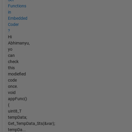
Functions
in
Embedded
Coder
?
Hi
Abhimanyu,
yo
can
check
this
modiefied
code
once.
void
appFunc()
{
uint8_T
tempData;
Get_TempData_Sts(&var);
tempDa...