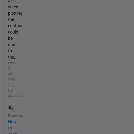
axis
when
plotting
the
contour
could
be
due
to
the...
etwa
3
Jahre
vor |
1
|
akzeptiert
Beantwortet
How
to