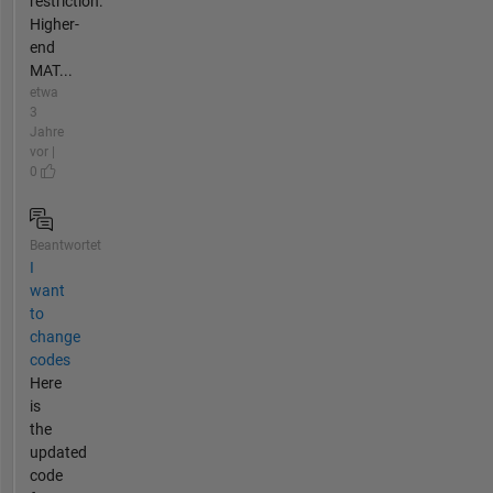
restriction.
Higher-
end
MAT...
etwa
3
Jahre
vor |
0
Beantwortet
I
want
to
change
codes
Here
is
the
updated
code