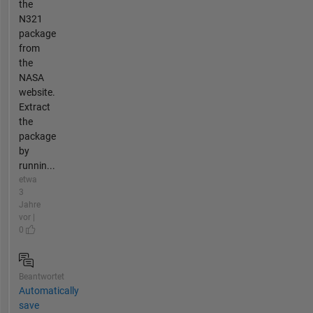
the
N321
package
from
the
NASA
website.
Extract
the
package
by
runnin...
etwa
3
Jahre
vor |
0
Beantwortet
Automatically
save