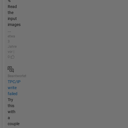
%
Read
the
input
images
...
etwa
3
Jahre
vor |
0
Beantwortet
TPC/IP
write
failed
Try
this
with
a
couple