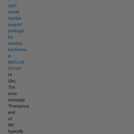
can't
install
matlab
support
package
for
arduino
hardware
in
MATLAB
2016a?
Hi
Silvi,
The
error
message
"Premature
end
of
file"
typically