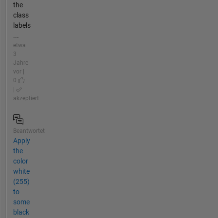
the
class
labels
...
etwa
3
Jahre
vor |
0
|
akzeptiert
Beantwortet
Apply
the
color
white
(255)
to
some
black