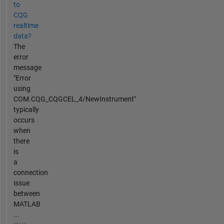
to
CQG
realtime
data?
The
error
message
"Error
using
COM.CQG_CQGCEL_4/NewInstrument"
typically
occurs
when
there
is
a
connection
issue
between
MATLAB
...