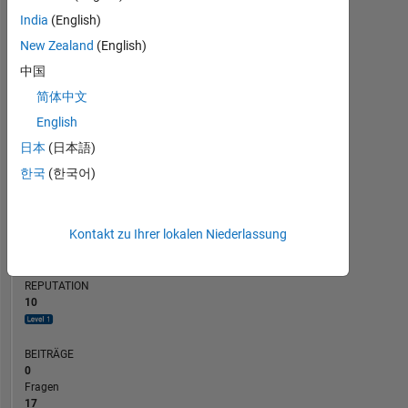
BEITRÄGE
India
(English)
10
6
New Zealand
(English)
4
中国
2
简体中文
0
10/23
02/24
10/24
02/25
10/25
02/26
11/23
04/24
09/24
07/25
05/26
06/23
12/23
06/24
12/24
L
06/25
12/25
06/26
English
ZEITACHSE
日本
(日本語)
한국
(한국어)
RANG
4.728
Kontakt zu Ihrer lokalen Niederlassung
of
302.028
REPUTATION
10
BEITRÄGE
0
Fragen
17