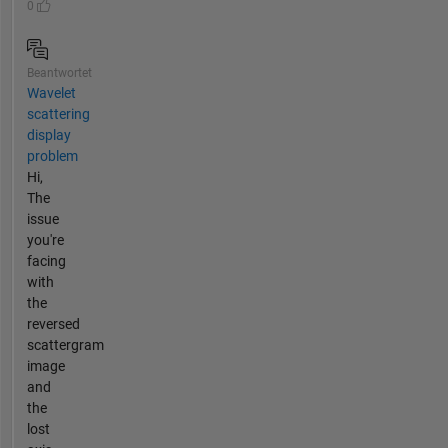
0
Beantwortet
Wavelet
scattering
display
problem
Hi,
The
issue
you're
facing
with
the
reversed
scattergram
image
and
the
lost