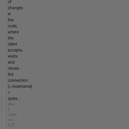
of
changes
in
the
code,
where
the
client
accepts,
waits
and
closes
the
connection.
[~,hostname]
=
syste...
etwa
3
Jahre
vor |
0