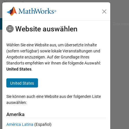
Weiter zum Inhalt
Community
Profile
B Answers
File Exchange
Cody
AI Chat Playground
Diskussi
Website auswählen
Wählen Sie eine Website aus, um übersetzte Inhalte
Anavi
(sofern verfügbar) sowie lokale Veranstaltungen und
Angebote anzuzeigen. Auf der Grundlage Ihres
Somani
Standorts empfehlen wir Ihnen die folgende Auswahl:
United States
.
Last
seen:
etwa
United States
3
Jahre
Sie können auch eine Website aus der folgenden Liste
vor
auswählen:
|
Aktiv
Amerika
seit
América Latina
(Español)
2023