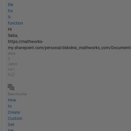
file
for
S-
function
Hi
Saba,
https://mathworks-
my.sharepoint.com/personal/dskolnic_mathworks_com/Documents
etwa
3
Jahre
vor |
0
Beantwortet
How
to
Create
Custom
Get
Set