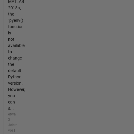
MATLAB
2018a,
the
`pyenv()`
function
is
not
available
to
change
the
default
Python
version.
However,
you
can
s...
etwa
3
Jahre
vor |