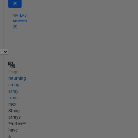
(9)
MATLAB
Answers
(9)
Frage
returning
string
array
from
mex
String
arrays
**often**
have
a