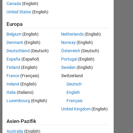
0
Canada
(English)
United States
(English)
Following:
0
Europa
Belgium
(English)
Netherlands
(English)
Follow
Denmark
(English)
Norway
(English)
Nachricht
Deutschland
(Deutsch)
Österreich
(Deutsch)
España
(Español)
Portugal
(English)
Finland
(English)
Sweden
(English)
France
(Français)
Switzerland
Dashboard
Ireland
(English)
Deutsch
Statistik
Italia
(Italiano)
English
Luxembourg
(English)
Français
MATLAB Answers
United Kingdom
(English)
-2
-1
4
3
Asien-Pazifik
Australia
(English)
2