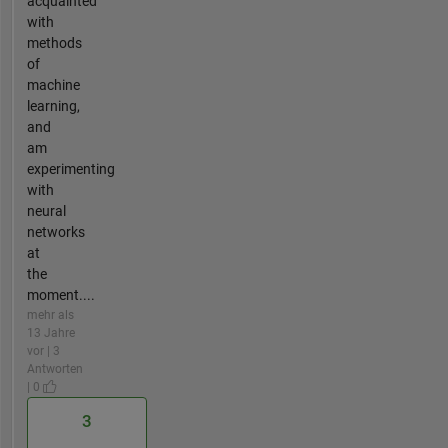
acquainted
with
methods
of
machine
learning,
and
am
experimenting
with
neural
networks
at
the
moment....
mehr als
13 Jahre
vor | 3
Antworten
| 0
3