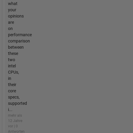
what
your
opinions
are
on
performance
comparison
between
these
two
intel
CPUs,
in
their
core
specs,
supported
i...
mehr als
12 Jahre
vor | 0
Antworten