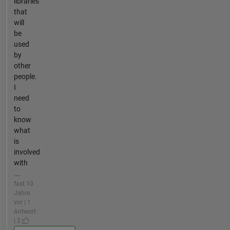
libraries
that
will
be
used
by
other
people.
I
need
to
know
what
is
involved
with
...
fast 10
Jahre
vor | 1
Antwort
| 2