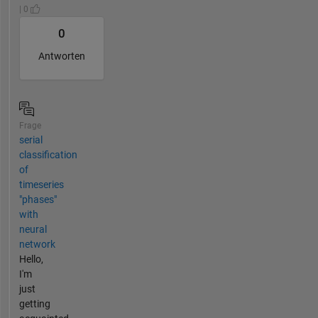
| 0
0
Antworten
Frage
serial
classification
of
timeseries
"phases"
with
neural
network
Hello,
I'm
just
getting