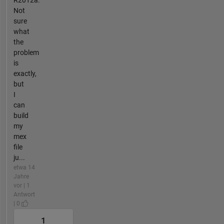
R2012a.
Not
sure
what
the
problem
is
exactly,
but
I
can
build
my
mex
file
ju...
etwa 14
Jahre
vor | 1
Antwort
| 0
1