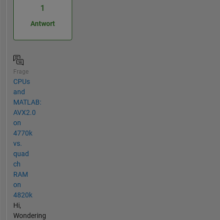
1
Antwort
Frage
CPUs
and
MATLAB:
AVX2.0
on
4770k
vs.
quad
ch
RAM
on
4820k
Hi,
Wondering