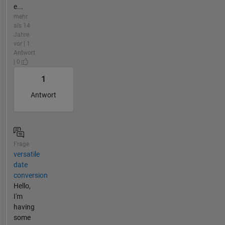
e...
mehr
als 14
Jahre
vor | 1
Antwort
| 0
1
Antwort
Frage
versatile
date
conversion
Hello,
I'm
having
some