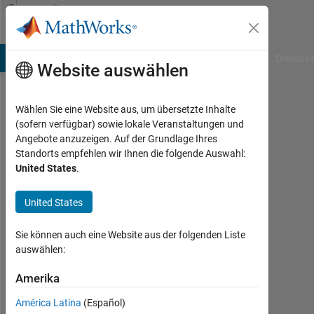
Weiter zum Inhalt
Community
Profile
B Answers
File Exchange
Cody
AI Chat Playground
Diskussi
Website auswählen
Wählen Sie eine Website aus, um übersetzte Inhalte
Brian
(sofern verfügbar) sowie lokale Veranstaltungen und
Angebote anzuzeigen. Auf der Grundlage Ihres
Last
Standorts empfehlen wir Ihnen die folgende Auswahl:
seen:
United States
.
mehr
als 4
United States
Jahre
vor
|
Sie können auch eine Website aus der folgenden Liste
Aktiv
auswählen:
seit
2011
Amerika
América Latina
(Español)
Followers: