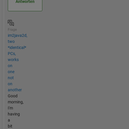
Antworten
Frage
im2java2d,
two
*identical*
PCs,
works
on
one
not
on
another
Good
morning,
I'm
having
a
bit