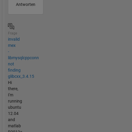
Antworten
Frage
invalid
mex
-
libmysqlcppconn
not
finding
glibcxx_3.4.15
Hi
there,
I'm
running
ubuntu
12.04
and
matlab