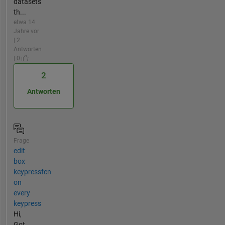
datasets
th...
etwa 14
Jahre vor
| 2
Antworten
| 0
2
Antworten
Frage
edit
box
keypressfcn
on
every
keypress
Hi,
Got