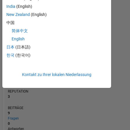
BEITRÄGE
India
(English)
L
New Zealand
(English)
1
中国
简体中文
0
02/13
09/14
04/16
11/17
06/19
01/21
08/22
03/24
10/25
05/13
03/15
01/17
11/18
09/20
07/22
05/24
03/26
07/11
08/13
09/15
10/17
L
11/19
12/21
01/24
02/26
English
ZEITACHSE
日本
(日本語)
한국
(한국어)
RANG
14.934
Kontakt zu Ihrer lokalen Niederlassung
of
302.025
REPUTATION
3
BEITRÄGE
9
Fragen
0
Antworten