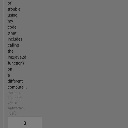
of
trouble
using
my
code
(that
includes
calling
the
im2java2d
function)
on
a
different
compute...
mehr als
13 Jahre
vor | 0
Antworten
| 0
0