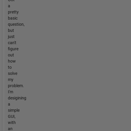
a
pretty
basic
question,
but
just
can't
figure
out
how
to
solve
my
problem.
I'm
desigining
a
simple
GUI,
with
an