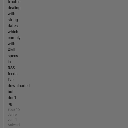
trouble
dealing
with
string
dates,
which
comply
with
XML
specs
in
RSS
feeds
I've
downloaded
but
don't
ag...
etwa 15
Jahre
vor | 1
Antwort