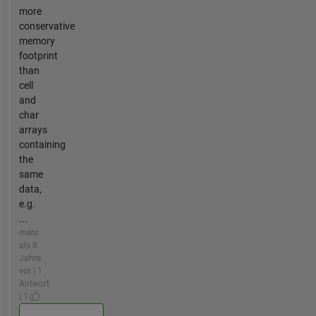
more
conservative
memory
footprint
than
cell
and
char
arrays
containing
the
same
data,
e.g.
...
mehr
als 8
Jahre
vor | 1
Antwort
| 1