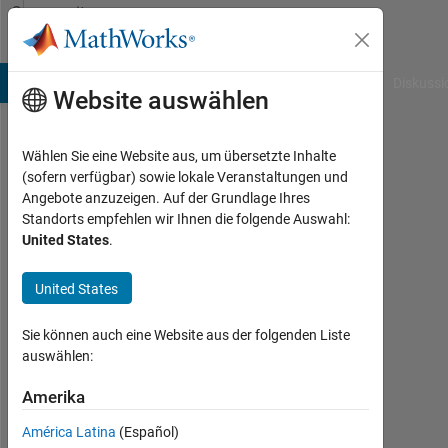
Weiter zum Inhalt
Community
Profile
B Answers
File Exchange
Cody
AI Chat Playground
Diskussi
Website auswählen
Wählen Sie eine Website aus, um übersetzte Inhalte
Huw
(sofern verfügbar) sowie lokale Veranstaltungen und
Angebote anzuzeigen. Auf der Grundlage Ihres
Wadkin
Standorts empfehlen wir Ihnen die folgende Auswahl:
United States
.
Last
seen:
fast 5
United States
Jahre
vor
Sie können auch eine Website aus der folgenden Liste
|
auswählen:
Aktiv
seit
Amerika
2021
América Latina
(Español)