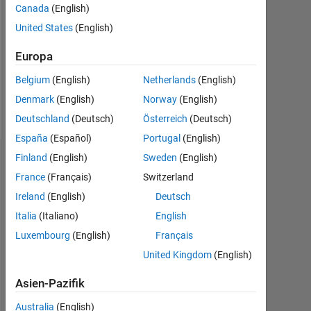
Followers:
Canada
(English)
0
United States
(English)
Following:
Europa
0
Belgium
(English)
Netherlands
(English)
Denmark
(English)
Norway
(English)
Follow
Deutschland
(Deutsch)
Österreich
(Deutsch)
España
(Español)
Portugal
(English)
Finland
(English)
Sweden
(English)
Dashboard
France
(Français)
Switzerland
Statistik
Ireland
(English)
Deutsch
Italia
(Italiano)
English
MATLAB Answers
Luxembourg
(English)
Français
-2
-1
5
4
United Kingdom
(English)
Asien-Pazifik
3
Australia
(English)