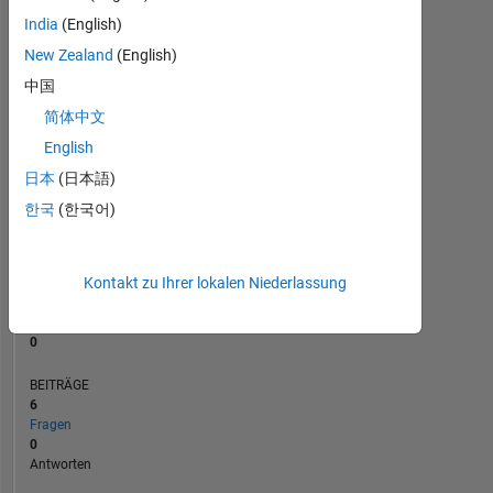
BEITRÄGE
L
2
India
(English)
1
New Zealand
(English)
中国
0
简体中文
01/22
08/22
03/23
10/23
05/24
12/24
07/25
02/26
02/22
10/22
06/23
02/24
10/24
06/25
06/21
03/22
12/22
09/23
L
06/24
03/25
12/25
ZEITACHSE
English
日本
(日本語)
한국
(한국어)
RANG
100.922
of
302.034
Kontakt zu Ihrer lokalen Niederlassung
REPUTATION
0
BEITRÄGE
6
Fragen
0
Antworten