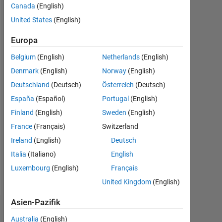
0
Canada
(English)
United States
(English)
Following:
0
Europa
Belgium
(English)
Netherlands
(English)
Follow
Denmark
(English)
Norway
(English)
Deutschland
(Deutsch)
Österreich
(Deutsch)
Programming
España
(Español)
Portugal
(English)
Languages:
Finland
(English)
Sweden
(English)
C++,
France
(Français)
Switzerland
C,
C#,
Ireland
(English)
Deutsch
MATLAB
Italia
(Italiano)
English
Spoken
Luxembourg
(English)
Français
Languages:
English,
United Kingdom
(English)
Korean
Asien-Pazifik
Abzeichen
Australia
(English)