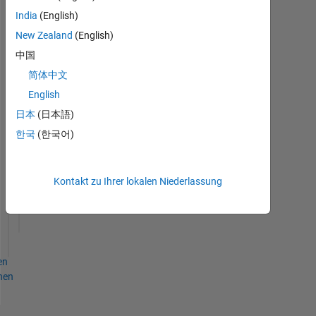
Jaeseok's
India
(English)
Abzeichen
New Zealand
(English)
中国
MATLAB
Answers
Alle
简体中文
Abzeichen
English
日本
(日本語)
한국
(한국어)
Thankful Level 3
Kontakt zu Ihrer lokalen Niederlassung
05 Jan 2023
en
hen