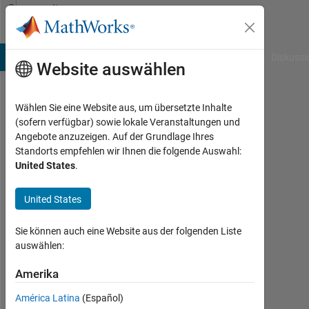
Weiter zum Inhalt
Community
Profile
B Answers
File Exchange
Cody
AI Chat Playground
Diskussi
Website auswählen
Wählen Sie eine Website aus, um übersetzte Inhalte
Jaeseok
(sofern verfügbar) sowie lokale Veranstaltungen und
Angebote anzuzeigen. Auf der Grundlage Ihres
Last
Standorts empfehlen wir Ihnen die folgende Auswahl:
seen:
United States
.
mehr
als 3
United States
Jahre
vor
|
Sie können auch eine Website aus der folgenden Liste
Aktiv
auswählen:
seit
2022
Amerika
América Latina
(Español)
Followers: