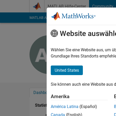
Weiter zum Inhalt
MATLAB Hilfe-Center
Community
MATLAB Answers
File Exchange
Cody
AI Cha
Website auswähl
Abdullah 
Last seen: mehr als 
Wählen Sie eine Website aus, um üb
Followers:
0
Followi
Grundlage Ihres Standorts empfehle
Follow
United States
Sie können auch eine Website aus d
Dashboard
Abzeichen
Empfehlungen
Amerika
Statistik
América Latina
(Español)
Canada
(English)
MATLAB Answers