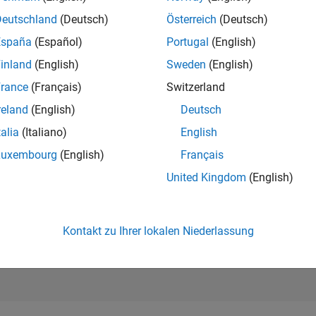
93.943
of 302.031
Deutschland
(Deutsch)
Österreich
(Deutsch)
España
(Español)
Portugal
(English)
REPUTATION
0
inland
(English)
Sweden
(English)
rance
(Français)
Switzerland
BEITRÄGE
3
Fragen
reland
(English)
Deutsch
0
Antworten
talia
(Italiano)
English
ANTWORTZUS
Luxembourg
(English)
Français
66.67%
1/23
04/24
L
09/24
02/25
07/25
12/25
05/26
United Kingdom
(English)
ZEITACHSE
ERHALTENE
STIMMEN
0
Kontakt zu Ihrer lokalen Niederlassung