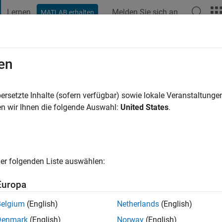
Lernen
Melden Sie sich an
MATLAB erhalten
t Playground
Diskussionen
Wettbewerbe
Blogs
Veröffentlic
en
Alhebshi
2 Jahre vor
|
Aktiv seit 2021
ersetzte Inhalte (sofern verfügbar) sowie lokale Veranstaltung
ng:
0
n wir Ihnen die folgende Auswahl:
United States
.
er folgenden Liste auswählen:
Europa
Belgium
(English)
Netherlands
(English)
RANG
Denmark
(English)
Norway
(English)