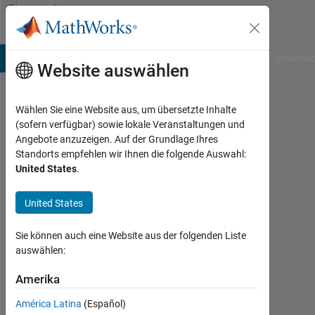
Weiter zum Inhalt
Community
Profile
B Answers
File Exchange
Cody
AI Chat Playground
Diskussi
Website auswählen
Wählen Sie eine Website aus, um übersetzte Inhalte
Sandip
(sofern verfügbar) sowie lokale Veranstaltungen und
Angebote anzuzeigen. Auf der Grundlage Ihres
Das
Standorts empfehlen wir Ihnen die folgende Auswahl:
United States
.
Last
seen:
etwa
United States
5
Jahre
Sie können auch eine Website aus der folgenden Liste
vor
auswählen:
|
Aktiv
Amerika
seit
América Latina
(Español)
2021