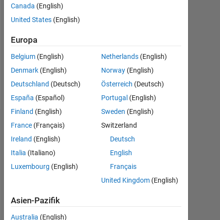
Canada
(English)
Followers:
United States
(English)
0
Europa
Following:
0
Belgium
(English)
Netherlands
(English)
Denmark
(English)
Norway
(English)
Follow
Deutschland
(Deutsch)
Österreich
(Deutsch)
España
(Español)
Portugal
(English)
Finland
(English)
Sweden
(English)
Abzeichen
France
(Français)
Switzerland
Ireland
(English)
Deutsch
Sandip
Italia
(Italiano)
English
Das's
Abzeichen
Luxembourg
(English)
Français
United Kingdom
(English)
MATLAB
Answers
Alle
Asien-Pazifik
Abzeichen
Australia
(English)