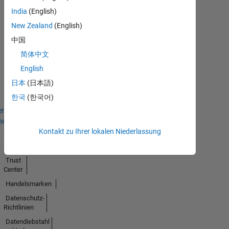
India
(English)
New Zealand
(English)
中国
First Answer
简体中文
28 Jul 2021
English
日本
(日本語)
한국
(한국어)
en
hen
Kontakt zu Ihrer lokalen Niederlassung
Trust
Center
Handelsmarken
Datenschutz-
Richtlinien
Datendiebstahl