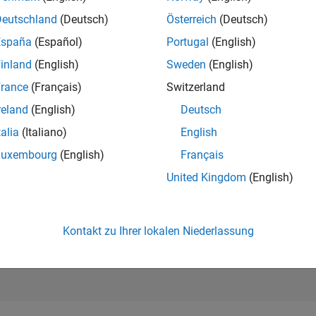
26.655
of 302.025
Deutschland
(Deutsch)
Österreich
(Deutsch)
España
(Español)
Portugal
(English)
REPUTATION
1
inland
(English)
Sweden
(English)
rance
(Français)
Switzerland
BEITRÄGE
13
Fragen
reland
(English)
Deutsch
2
Antworten
talia
(Italiano)
English
ANTWORTZUS
Luxembourg
(English)
Français
23.08%
3
10/23
L
03/24
08/24
01/25
06/25
11/25
04/26
United Kingdom
(English)
ZEITACHSE
ERHALTENE
STIMMEN
1
Kontakt zu Ihrer lokalen Niederlassung