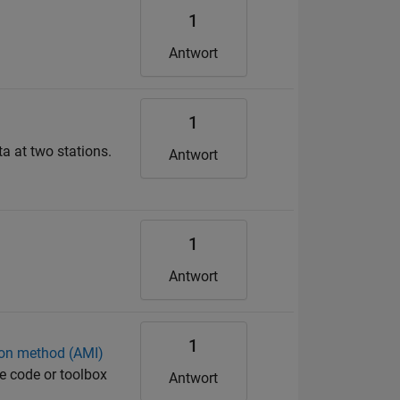
1
Antwort
1
a at two stations.
Antwort
1
Antwort
1
ion method (AMI)
e code or toolbox
Antwort