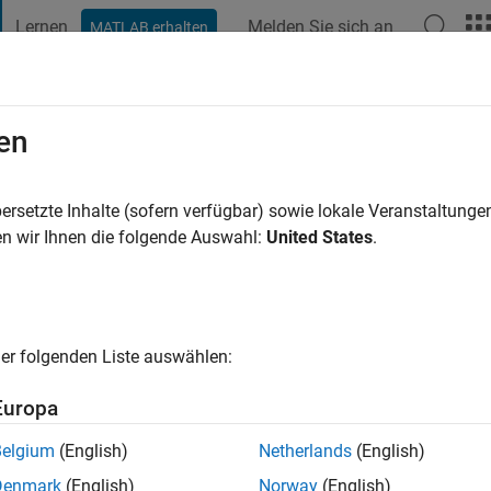
Lernen
Melden Sie sich an
MATLAB erhalten
t Playground
Diskussionen
Wettbewerbe
Blogs
Veröffentlic
en
re vor
|
Aktiv seit 2021
ersetzte Inhalte (sofern verfügbar) sowie lokale Veranstaltung
ng:
0
n wir Ihnen die folgende Auswahl:
United States
.
er folgenden Liste auswählen:
Europa
Belgium
(English)
Netherlands
(English)
RANG
Denmark
(English)
Norway
(English)