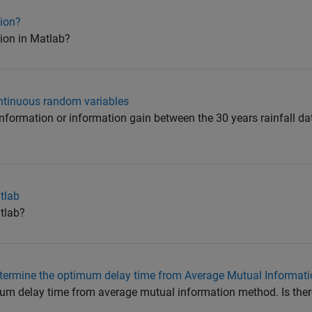
tion?
ion in Matlab?
ntinuous random variables
nformation or information gain between the 30 years rainfall dat
atlab
atlab?
etermine the optimum delay time from Average Mutual Informat
mum delay time from average mutual information method. Is ther