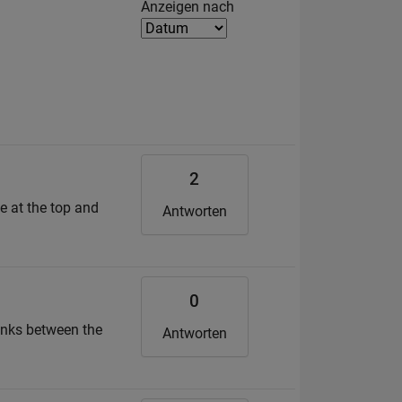
Filter2
Anzeigen nach
2
ue at the top and
Antworten
0
 links between the
Antworten