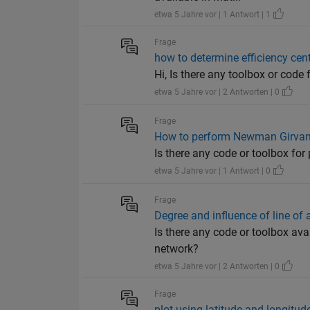
etwa 5 Jahre vor | 1 Antwort | 1
Frage
how to determine efficiency cent
Hi, Is there any toolbox or code 
etwa 5 Jahre vor | 2 Antworten | 0
Frage
How to perform Newman Girvan 
Is there any code or toolbox f
etwa 5 Jahre vor | 1 Antwort | 0
Frage
Degree and influence of line of 
Is there any code or toolbox avai
network?
etwa 5 Jahre vor | 2 Antworten | 0
Frage
plot using latitude and longitud