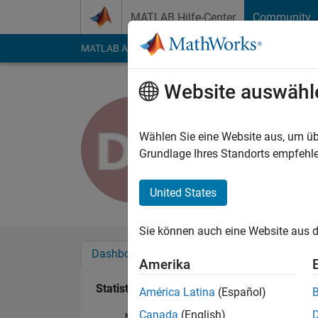
Weiter zum Inhalt
MATLAB Hilfe-Center
Community
MATLAB Answers
File Exchange
Cody
AI Cha
Website auswähl
Deepthi B
Last seen: fast 2 Jah
Wählen Sie eine Website aus, um üb
Followers:
0
Followi
Grundlage Ihres Standorts empfehle
Follow
United States
Sie können auch eine Website aus d
Dashboard
Abzeichen
Empfehlungen
Amerika
Statistik
América Latina
(Español)
Canada
(English)
MATLAB Answers