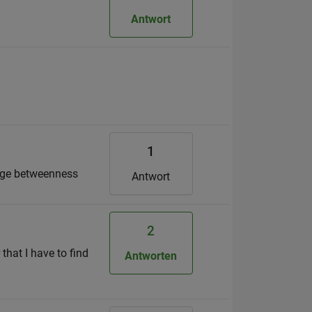
Antwort
1
Edge betweenness
Antwort
2
that I have to find
Antworten